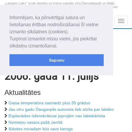
„Latgales Laiks” iznāk latviešu un krievu valodās visā Dienvidlatgalē un Sēlijā,
„Latgales Laiks” latviešu valodā aptver Daugavpils valstspilsētu, Augšdaugavas
novadu un apkārtējos novadus un pilsētas.
Informējam, ka pilnvērtīgai satura un
Sadaļas
Navig
lietošanas ērtības nodrošināšanai šī vietne
izmanto sīkdatnes (cookies).
2026. gada 7. augusts
+20.1
°C
Turpinot izmantot mūsu vietni, jūs piekrītat
Piektdiena
apmācies
sīkdatņu izmantošanai.
Alfrēds, Fredis, Madars
Sapratu
Rakstu arhīvs
2006
2006. gada 11. jūlijs
Aktualitātes
Gaisa temperatūra sasniedz plus 35 grādus
Jau otru gadu Daugavpils autoosta tiek atzīta par labāko
Esplanādes ūdenskrātuve joprojām nav labiekārtota
Nometņu vasara pašā zenītā
Ilūkstes novadam būs savs karogs