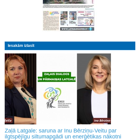
Iesakām izlasīt
Zaļā Latgale: saruna ar Inu Bērziņu-Veitu par
ilgtspējīgu siltumapgādi un enerģētikas nākotni