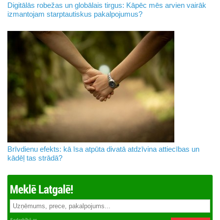
Digitālās robežas un globālais tirgus: Kāpēc mēs arvien vairāk
izmantojam starptautiskus pakalpojumus?
Brīvdienu efekts: kā īsa atpūta divatā atdzīvina attiecības un
kādēļ tas strādā?