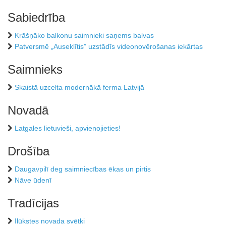
Sabiedrība
Krāšņāko balkonu saimnieki saņems balvas
Patversmē „Auseklītis” uzstādīs videonovērošanas iekārtas
Saimnieks
Skaistā uzcelta modernākā ferma Latvijā
Novadā
Latgales lietuvieši, apvienojieties!
Drošība
Daugavpilī deg saimniecības ēkas un pirtis
Nāve ūdenī
Tradīcijas
Ilūkstes novada svētki