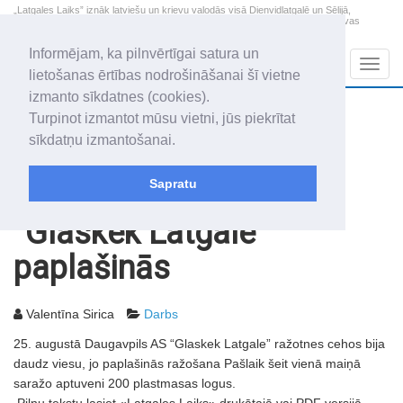
„Latgales Laiks” iznāk latviešu un krievu valodās visā Dienvidlatgalē un Sēlijā,
„Latgales Laiks” latviešu valodā aptver Daugavpils valstspilsētu, Augšdaugavas
novadu un apkārtējos novadus un pilsētas.
Informējam, ka pilnvērtīgai satura un
Sadaļas
Navig
lietošanas ērtības nodrošināšanai šī vietne
izmanto sīkdatnes (cookies).
2026. gada 7. augusts
+21.7
°C
Turpinot izmantot mūsu vietni, jūs piekrītat
Piektdiena
daļēji mākoņains
sīkdatņu izmantošanai.
Alfrēds, Fredis, Madars
Sapratu
Rakstu arhīvs
2006
01.09.2006
“Glaskek Latgale”
paplašinās
Valentīna Sirica
Darbs
25. augustā Daugavpils AS “Glaskek Latgale” ražotnes cehos bija
daudz viesu, jo paplašinās ražošana Pašlaik šeit vienā maiņā
saražo aptuveni 200 plastmasas logus.