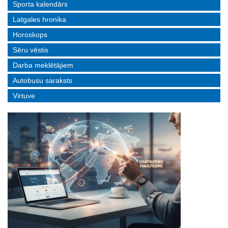
Sporta kalendārs
Latgales hronika
Horoskops
Sēru vēstis
Darba meklētājiem
Autobusu saraksts
Virtuve