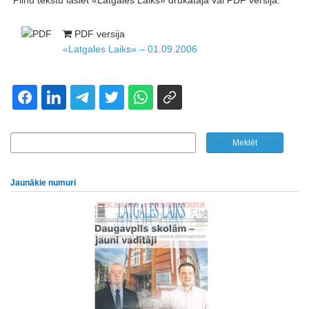
Pilnu tekstu lasiet «Latgales Laiks» drukātajā vai PDF versijā.
PDF versija
«Latgales Laiks» – 01.09.2006
Jaunākie numuri