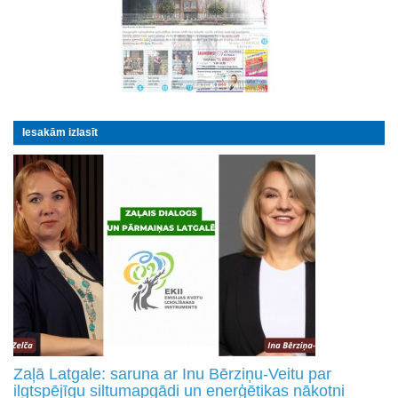
Iesakām izlasīt
Zaļā Latgale: saruna ar Inu Bērziņu-Veitu par
ilgtspējīgu siltumapgādi un enerģētikas nākotni