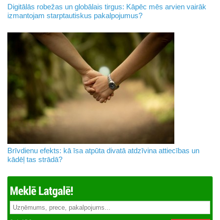
Digitālās robežas un globālais tirgus: Kāpēc mēs arvien vairāk
izmantojam starptautiskus pakalpojumus?
Brīvdienu efekts: kā īsa atpūta divatā atdzīvina attiecības un
kādēļ tas strādā?