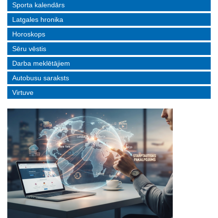
Sporta kalendārs
Latgales hronika
Horoskops
Sēru vēstis
Darba meklētājiem
Autobusu saraksts
Virtuve