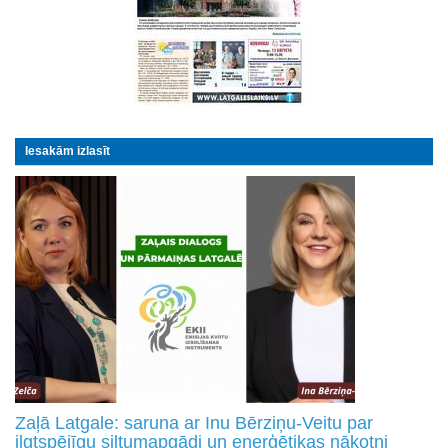
Iesakām izlasīt
Zaļā Latgale: saruna ar Inu Bērziņu-Veitu par
ilgtspējīgu siltumapgādi un enerģētikas nākotni