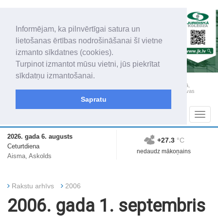
Informējam, ka pilnvērtīgai satura un
lietošanas ērtības nodrošināšanai šī vietne
izmanto sīkdatnes (cookies).
Turpinot izmantot mūsu vietni, jūs piekrītat
sīkdatņu izmantošanai.
„Latgales Laiks” iznāk latviešu un krievu valodās visā Dienvidlatgalē un Sēlijā,
„Latgales Laiks” latviešu valodā aptver Daugavpils valstspilsētu, Augšdaugavas
novadu un apkārtējos novadus un pilsētas.
Sapratu
Sadaļas
Navig
2026. gada 6. augusts
+27.3
°C
Ceturtdiena
nedaudz mākoņains
Aisma, Askolds
Rakstu arhīvs
2006
2006. gada 1. septembris