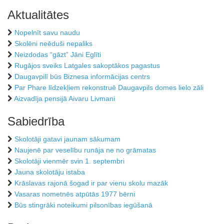
Aktualitātes
Nopelnīt savu naudu
Skolēni neēduši nepaliks
Neizdodas “gāzt” Jāni Eglīti
Rugājos sveiks Latgales sakoptākos pagastus
Daugavpilī būs Biznesa informācijas centrs
Par Phare līdzekļiem rekonstruē Daugavpils domes lielo zāli
Aizvadīja pensijā Aivaru Livmani
Sabiedrība
Skolotāji gatavi jaunam sākumam
Naujenē par veselību runāja ne no grāmatas
Skolotāji vienmēr svin 1. septembri
Jauna skolotāju istaba
Krāslavas rajonā šogad ir par vienu skolu mazāk
Vasaras nometnēs atpūtās 1977 bērni
Būs stingrāki noteikumi pilsonības iegūšanā