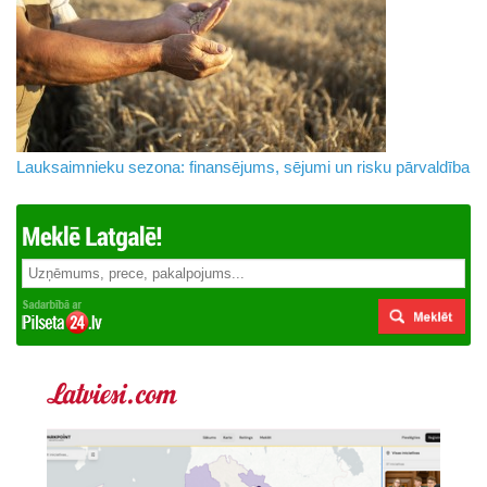
Lauksaimnieku sezona: finansējums, sējumi un risku pārvaldība