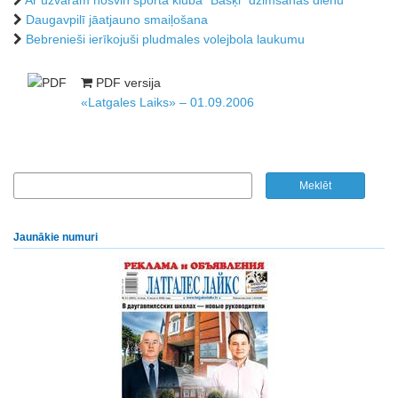
Ar uzvarām nosvin sporta kluba “Bašķi” dzimšanas dienu
Daugavpilī jāatjauno smaiļošana
Bebrenieši ierīkojuši pludmales volejbola laukumu
PDF versija
«Latgales Laiks» – 01.09.2006
Jaunākie numuri