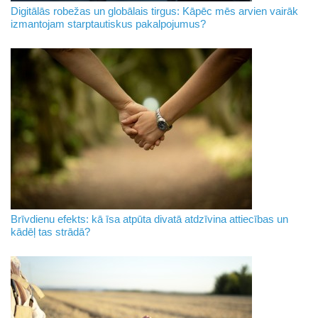
Digitālās robežas un globālais tirgus: Kāpēc mēs arvien vairāk
izmantojam starptautiskus pakalpojumus?
Brīvdienu efekts: kā īsa atpūta divatā atdzīvina attiecības un
kādēļ tas strādā?