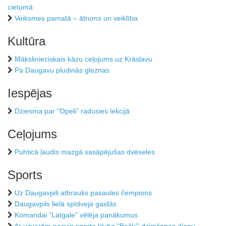
cietumā
Veiksmes pamatā – ātrums un veiklība
Kultūra
Mākslinieciskais kāzu ceļojums uz Krāslavu
Pa Daugavu pludinās gleznas
Iespējas
Dziesma par “Opeli” radusies lekcijā
Ceļojums
Puhticā ļaudis mazgā sasāpējušas dvēseles
Sports
Uz Daugavpili atbrauks pasaules čempions
Daugavpils lielā spīdveja gaidās
Komandai “Latgale” vēlēja panākumus