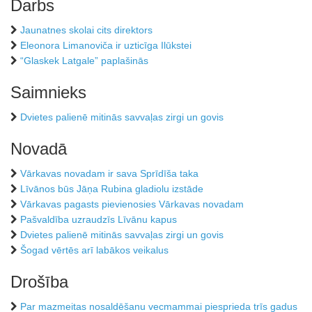
Darbs
Jaunatnes skolai cits direktors
Eleonora Limanoviča ir uzticīga Ilūkstei
“Glaskek Latgale” paplašinās
Saimnieks
Dvietes palienē mitinās savvaļas zirgi un govis
Novadā
Vārkavas novadam ir sava Sprīdīša taka
Līvānos būs Jāņa Rubina gladiolu izstāde
Vārkavas pagasts pievienosies Vārkavas novadam
Pašvaldība uzraudzīs Līvānu kapus
Dvietes palienē mitinās savvaļas zirgi un govis
Šogad vērtēs arī labākos veikalus
Drošība
Par mazmeitas nosaldēšanu vecmammai piesprieda trīs gadus