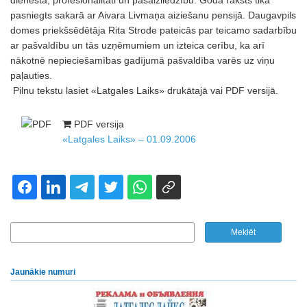
dienestā, profesionalitāti un pašaizliedzību. Goda raksts tika
pasniegts sakarā ar Aivara Livmaņa aiziešanu pensijā. Daugavpils
domes priekšsēdētāja Rita Strode pateicās par teicamo sadarbību
ar pašvaldību un tās uzņēmumiem un izteica cerību, ka arī
nākotnē nepieciešamības gadījumā pašvaldība varēs uz viņu
paļauties.
Pilnu tekstu lasiet «Latgales Laiks» drukātajā vai PDF versijā.
PDF versija
«Latgales Laiks» – 01.09.2006
Jaunākie numuri