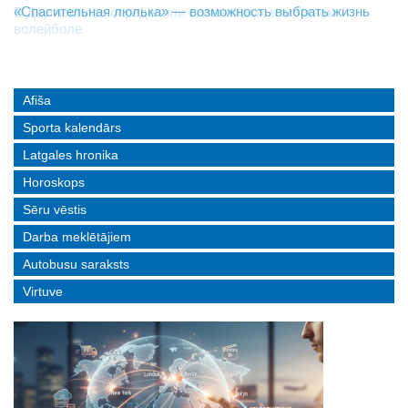
«Спасительная люлька» — возможность выбрать жизнь
В Даугавпилсе определили сильнейших в пляжном
Новое поколение пограничников: Даугавпилсское
волейболе
управление пополнили молодые специалисты
Afiša
Sporta kalendārs
Latgales hronika
Horoskops
Sēru vēstis
Darba meklētājiem
Autobusu saraksts
Virtuve