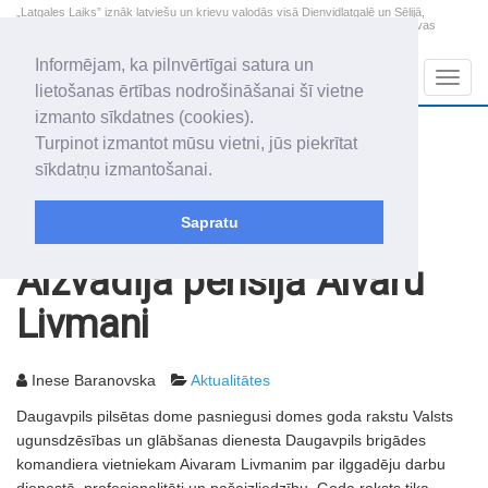
„Latgales Laiks” iznāk latviešu un krievu valodās visā Dienvidlatgalē un Sēlijā,
„Latgales Laiks” latviešu valodā aptver Daugavpils valstspilsētu, Augšdaugavas
novadu un apkārtējos novadus un pilsētas.
Informējam, ka pilnvērtīgai satura un
Sadaļas
Navig
lietošanas ērtības nodrošināšanai šī vietne
izmanto sīkdatnes (cookies).
2026. gada 7. augusts
+22.1
°C
Turpinot izmantot mūsu vietni, jūs piekrītat
Piektdiena
apmācies
sīkdatņu izmantošanai.
Alfrēds, Fredis, Madars
Sapratu
Rakstu arhīvs
2006
01.09.2006
Aizvadīja pensijā Aivaru
Livmani
Inese Baranovska
Aktualitātes
Daugavpils pilsētas dome pasniegusi domes goda rakstu Valsts
ugunsdzēsības un glābšanas dienesta Daugavpils brigādes
komandiera vietniekam Aivaram Livmanim par ilggadēju darbu