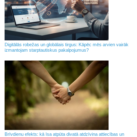
Digitālās robežas un globālais tirgus: Kāpēc mēs arvien vairāk
izmantojam starptautiskus pakalpojumus?
Brīvdienu efekts: kā īsa atpūta divatā atdzīvina attiecības un