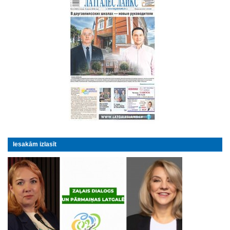
Iesakām izlasīt