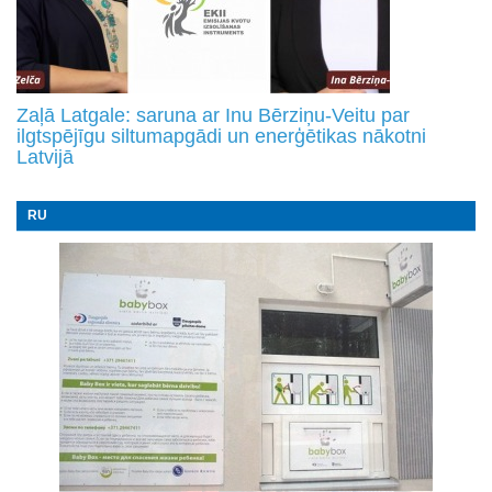
Zaļā Latgale: saruna ar Inu Bērziņu-Veitu par
ilgtspējīgu siltumapgādi un enerģētikas nākotni
Latvijā
RU