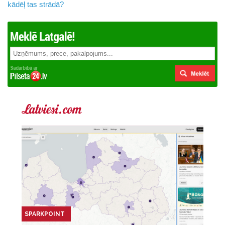
kādēļ tas strādā?