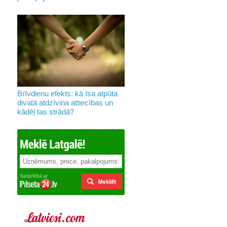
Brīvdienu efekts: kā īsa atpūta
divatā atdzīvina attiecības un
kādēļ tas strādā?