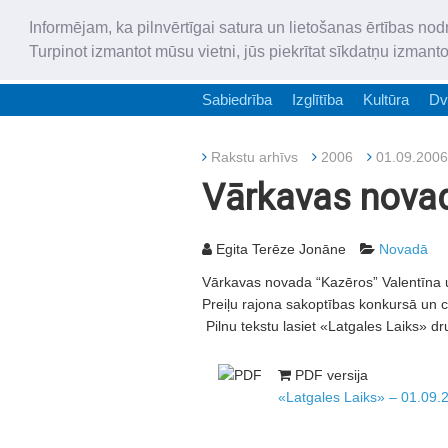
Informējam, ka pilnvērtīgai satura un lietošanas ērtības nod
Turpinot izmantot mūsu vietni, jūs piekrītat sīkdatņu izmant
Sabiedrība
Izglītība
Kultūra
Dv
Rakstu arhīvs
2006
01.09.2006
Vārkavas novad
Egita Terēze Jonāne
Novadā
Vārkavas novada “Kazēros” Valentīna un
Preiļu rajona sakoptības konkursā un ce
Pilnu tekstu lasiet «Latgales Laiks» dr
PDF versija
«Latgales Laiks» – 01.09.