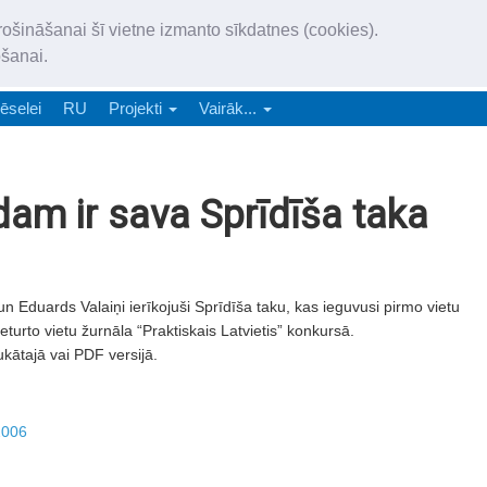
„Latgales Laiks” iznāk latv
rošināšanai šī vietne izmanto sīkdatnes (cookies).
„Latgales Laiks” latviešu valodā aptver Daugavpils valstspilsētu, Augš
ošanai.
e-abonēšana
Abonēšana
Reklāma
Sludi
ēselei
RU
Projekti
Vairāk...
am ir sava Sprīdīša taka
 Eduards Valaiņi ierīkojuši Sprīdīša taku, kas ieguvusi pirmo vietu
turto vietu žurnāla “Praktiskais Latvietis” konkursā.
ukātajā vai PDF versijā.
2006