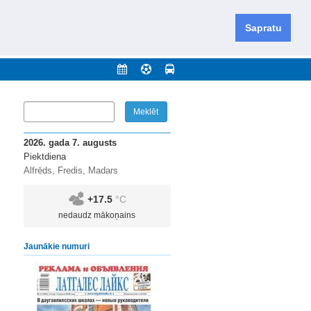
iešu un krievu valodās visā Dienvidlatgalē un Sēlijā,
daugavas novadu un apkārtējos novadus un pilsētas.
Sapratu
nājumi
Arhīvs
Kontakti
2026. gada 7. augusts
Piektdiena
Alfrēds, Fredis, Madars
+17.5
°C
nedaudz mākoņains
Jaunākie numuri