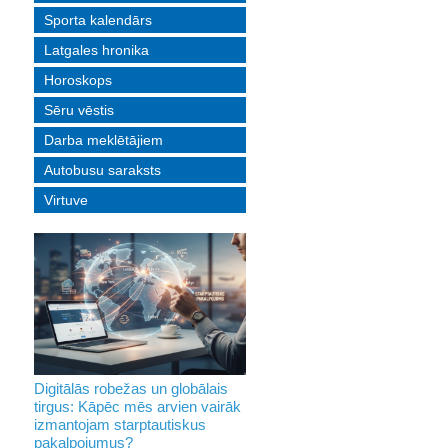
Sporta kalendārs
Latgales hronika
Horoskops
Sēru vēstis
Darba meklētājiem
Autobusu saraksts
Virtuve
Digitālās robežas un globālais
tirgus: Kāpēc mēs arvien vairāk
izmantojam starptautiskus
pakalpojumus?