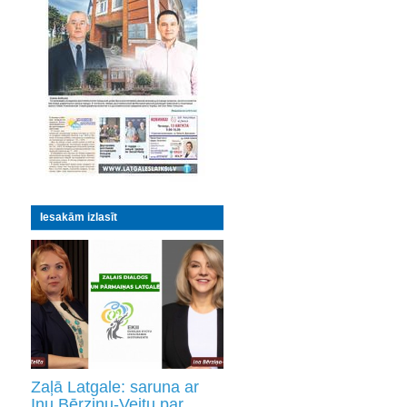
Iesakām izlasīt
Zaļā Latgale: saruna ar
Inu Bērziņu-Veitu par