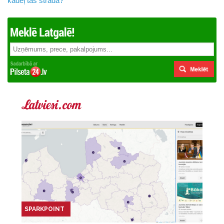
kādēļ tas strādā?