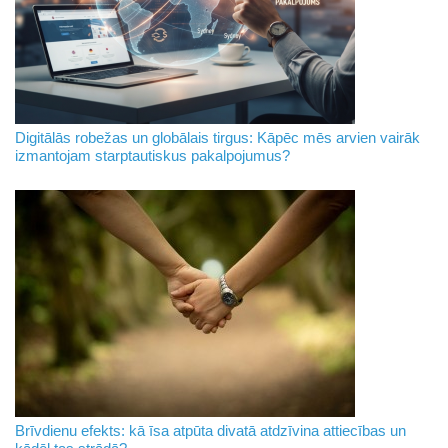
Digitālās robežas un globālais tirgus: Kāpēc mēs arvien vairāk
izmantojam starptautiskus pakalpojumus?
Brīvdienu efekts: kā īsa atpūta divatā atdzīvina attiecības un