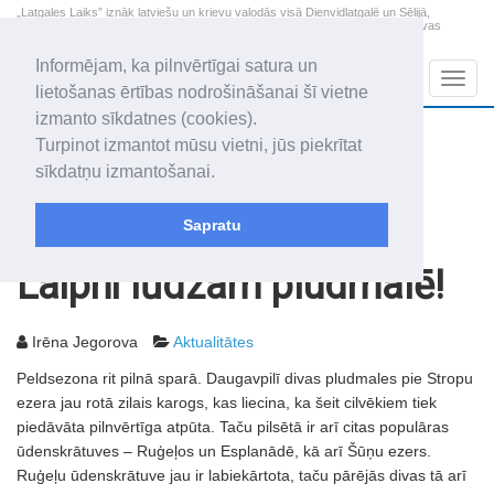
„Latgales Laiks” iznāk latviešu un krievu valodās visā Dienvidlatgalē un Sēlijā,
„Latgales Laiks” latviešu valodā aptver Daugavpils valstspilsētu, Augšdaugavas
novadu un apkārtējos novadus un pilsētas.
Informējam, ka pilnvērtīgai satura un
Sadaļas
Navig
lietošanas ērtības nodrošināšanai šī vietne
izmanto sīkdatnes (cookies).
2026. gada 8. augusts
+10.5
°C
Turpinot izmantot mūsu vietni, jūs piekrītat
Sestdiena
skaidrs laiks
sīkdatņu izmantošanai.
Mudīte, Vladislava, Vladislavs
Sapratu
Rakstu arhīvs
2007
15.06.2007
Laipni lūdzam pludmalē!
Irēna Jegorova
Aktualitātes
Peldsezona rit pilnā sparā. Daugavpilī divas pludmales pie Stropu
ezera jau rotā zilais karogs, kas liecina, ka šeit cilvēkiem tiek
piedāvāta pilnvērtīga atpūta. Taču pilsētā ir arī citas populāras
ūdenskrātuves – Ruģeļos un Esplanādē, kā arī Šūņu ezers.
Ruģeļu ūdenskrātuve jau ir labiekārtota, taču pārējās divas tā arī