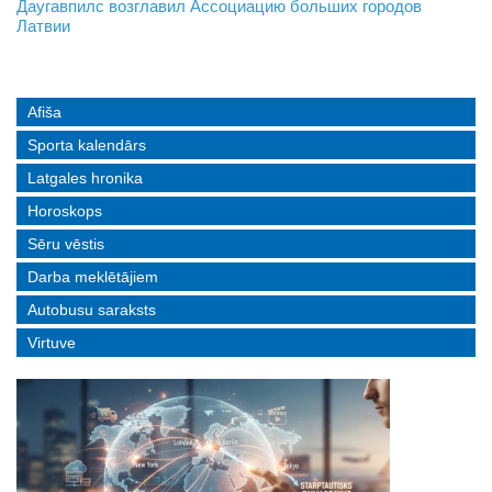
На границе с Беларусью ждут усиления
Даугавпилс возглавил Ассоциацию больших городов
Инвалидность — не приговор: «Mediastrims» расскажет
Латвии
реальные истории людей с ограниченными возможностями
Afiša
Sporta kalendārs
Latgales hronika
Horoskops
Sēru vēstis
Darba meklētājiem
Autobusu saraksts
Virtuve