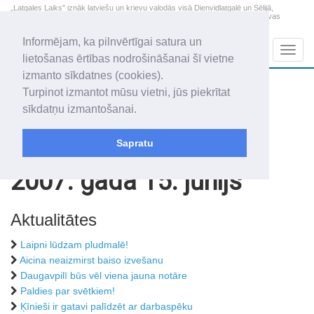
„Latgales Laiks” iznāk latviešu un krievu valodās visā Dienvidlatgalē un Sēlijā,
„Latgales Laiks” latviešu valodā aptver Daugavpils valstspilsētu, Augšdaugavas
novadu un apkārtējos novadus un pilsētas.
Informējam, ka pilnvērtīgai satura un
Sadaļas
Navig
lietošanas ērtības nodrošināšanai šī vietne
izmanto sīkdatnes (cookies).
2026. gada 7. augusts
+16.3
°C
Turpinot izmantot mūsu vietni, jūs piekrītat
Piektdiena
daļēji mākoņains
sīkdatņu izmantošanai.
Alfrēds, Fredis, Madars
Sapratu
Rakstu arhīvs
2007
2007. gada 15. jūnijs
Aktualitātes
Laipni lūdzam pludmalē!
Aicina neaizmirst baiso izvešanu
Daugavpilī būs vēl viena jauna notāre
Paldies par svētkiem!
Ķīnieši ir gatavi palīdzēt ar darbaspēku