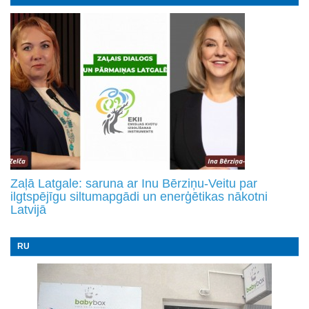
Zaļā Latgale: saruna ar Inu Bērziņu-Veitu par
ilgtspējīgu siltumapgādi un enerģētikas nākotni
Latvijā
RU