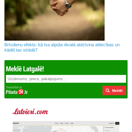
Brīvdienu efekts: kā īsa atpūta divatā atdzīvina attiecības un
kādēļ tas strādā?