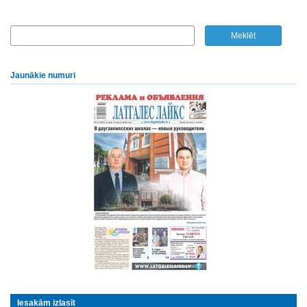
Jaunākie numuri
Iesakām izlasīt