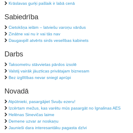
Krāslavas gurķi pašlaik ir labā cenā
Sabiedrība
Cietokšņa ielām – latviešu varoņu vārdus
Zinātne vai nu ir vai tās nav
Daugavpilī atvērts sirds veselības kabinets
Darbs
Taksometru stāvvietas pārdos izsolē
Valstij vairāk jāuzticas privātajam biznesam
Bez izglītības nevar sniegt aprūpi
Novadā
Atpūtnieki, pasargājiet Svuiļu ezeru!
Izcērtam mežus, kas varētu mūs pasargāt no Ignalinas AES
Helēnas Sinevičas laime
Demene uzvar ar noskaņu
Jaunieši dara interesantāku pagasta dzīvi