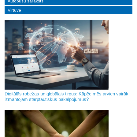
Autobusu saraksts
Virtuve
Digitālās robežas un globālais tirgus: Kāpēc mēs arvien vairāk
izmantojam starptautiskus pakalpojumus?