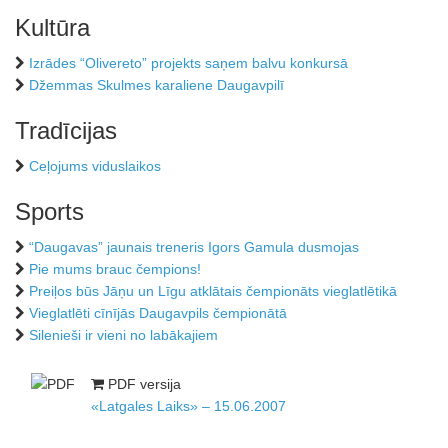
Kultūra
Izrādes “Olivereto” projekts saņem balvu konkursā
Džemmas Skulmes karaliene Daugavpilī
Tradīcijas
Ceļojums viduslaikos
Sports
“Daugavas” jaunais treneris Igors Gamula dusmojas
Pie mums brauc čempions!
Preiļos būs Jāņu un Līgu atklātais čempionāts vieglatlētikā
Vieglatlēti cīnījās Daugavpils čempionātā
Silenieši ir vieni no labākajiem
PDF versija
«Latgales Laiks» – 15.06.2007