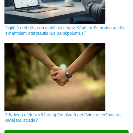
Digitālās robežas un globālais tirgus: Kāpēc mēs arvien vairāk
izmantojam starptautiskus pakalpojumus?
Brīvdienu efekts: kā īsa atpūta divatā atdzīvina attiecības un
kādēļ tas strādā?