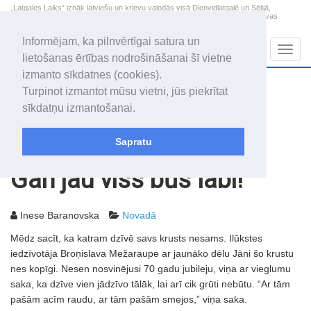
„Latgales Laiks” iznāk latviešu un krievu valodās visā Dienvidlatgalē un Sēlijā,
„Latgales Laiks” latviešu valodā aptver Daugavpils valstspilsētu, Augšdaugavas
novadu un apkārtējos novadus un pilsētas.
Informējam, ka pilnvērtīgai satura un
Sadaļas
Navig
lietošanas ērtības nodrošināšanai šī vietne
izmanto sīkdatnes (cookies).
2026. gada 9. augusts
+10.6
°C
Turpinot izmantot mūsu vietni, jūs piekrītat
Svētdiena
skaidrs laiks
sīkdatņu izmantošanai.
Genovefa, Genoveva, Madara
Sapratu
Rakstu arhīvs
2007
13.07.2007
Gan jau viss būs labi!
Inese Baranovska
Novadā
Mēdz sacīt, ka katram dzīvē savs krusts nesams. Ilūkstes
iedzīvotāja Broņislava Mežaraupe ar jaunāko dēlu Jāni šo krustu
nes kopīgi. Nesen nosvinējusi 70 gadu jubileju, viņa ar vieglumu
saka, ka dzīve vien jādzīvo tālāk, lai arī cik grūti nebūtu. “Ar tām
pašām acīm raudu, ar tām pašām smejos,” viņa saka.