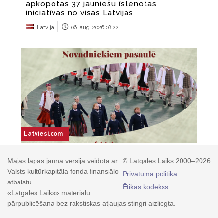
Mājas lapas jaunā versija veidota ar
© Latgales Laiks 2000–2026
Valsts kultūrkapitāla fonda finansiālo
Privātuma politika
atbalstu.
Ētikas kodekss
«Latgales Laiks» materiālu
pārpublicēšana bez rakstiskas atļaujas stingri aizliegta.