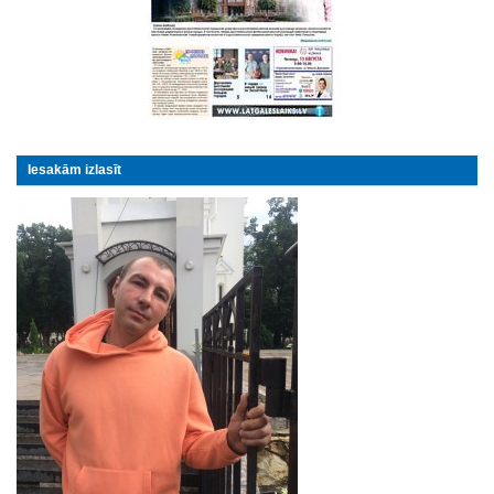
Iesakām izlasīt