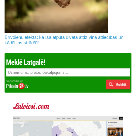
Brīvdienu efekts: kā īsa atpūta divatā atdzīvina attiecības un
kādēļ tas strādā?