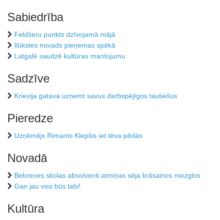
Sabiedrība
Feldšeru punkts dzīvojamā mājā
Ilūkstes novads pieņemas spēkā
Latgalē saudzē kultūras mantojumu
Sadzīve
Krievija gatava uzņemt savus darbspējīgos tautiešus
Pieredze
Uzņēmējs Rimants Klepšis iet tēva pēdās
Novadā
Bebrenes skolas absolventi atmiņas sēja krāsainos mezglos
Gan jau viss būs labi!
Kultūra