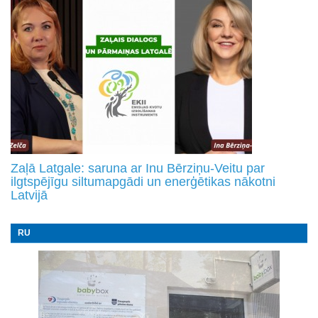
Zaļā Latgale: saruna ar Inu Bērziņu-Veitu par
ilgtspējīgu siltumapgādi un enerģētikas nākotni
Latvijā
RU