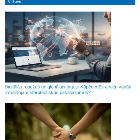
Virtuve
Digitālās robežas un globālais tirgus: Kāpēc mēs arvien vairāk
izmantojam starptautiskus pakalpojumus?