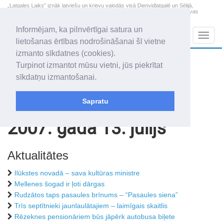
„Latgales Laiks” iznāk latviešu un krievu valodās visā Dienvidlatgalē un Sēlijā,
„Latgales Laiks” latviešu valodā aptver Daugavpils valstspilsētu, Augšdaugavas
novadu un apkārtējos novadus un pilsētas.
Informējam, ka pilnvērtīgai satura un
Sadaļas
Navig
lietošanas ērtības nodrošināšanai šī vietne
izmanto sīkdatnes (cookies).
2026. gada 7. augusts
+21.7
°C
Turpinot izmantot mūsu vietni, jūs piekrītat
Piektdiena
daļēji mākoņains
sīkdatņu izmantošanai.
Alfrēds, Fredis, Madars
Sapratu
Rakstu arhīvs
2007
2007. gada 13. jūlijs
Aktualitātes
Ilūkstes novadā – sava kultūras ministre
Mellenes šogad ir ļoti dārgas
Rudzātos taps pasaules brīnums – “Pasaules siena”
Trīs septītnieki jaunlaulātajiem – laimīgais skaitlis
Rēzeknes pensionāriem būs jāpērk autobusa biļete