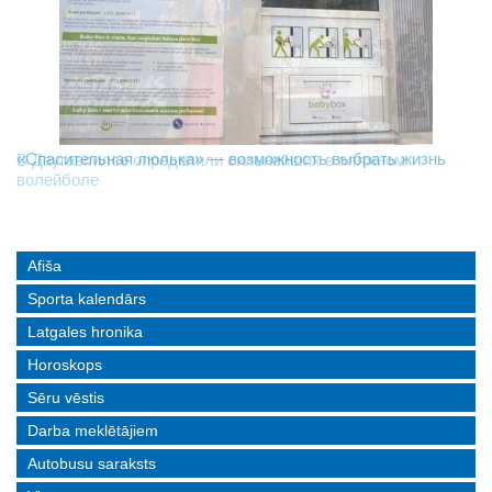
«Спасительная люлька» — возможность выбрать жизнь
В Даугавпилсе определили сильнейших в пляжном
Новое поколение пограничников: Даугавпилсское
волейболе
управление пополнили молодые специалисты
Afiša
Sporta kalendārs
Latgales hronika
Horoskops
Sēru vēstis
Darba meklētājiem
Autobusu saraksts