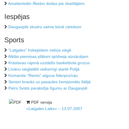
Amatierteātri Ābeļos dodas pie skatītājiem
Iespējas
Daugavpils skudru saime būvē cietoksni
Sports
“Latgales” hokejistiem nebūs viegli
Atklās piemiņas plāksni spīdveja aizsācējam
Krāslavas rajonā uzstādīs basketbola grozus
Līvānu vieglatlēti veiksmīgi startē Polijā
Komanda “Reinis” atguva līderpozīciju
Seniori brauks uz pasaules čempionātu Itālijā
Petrs Svists parakstīja līgumu ar Daugavpili
PDF versija
«Latgales Laiks» – 13.07.2007