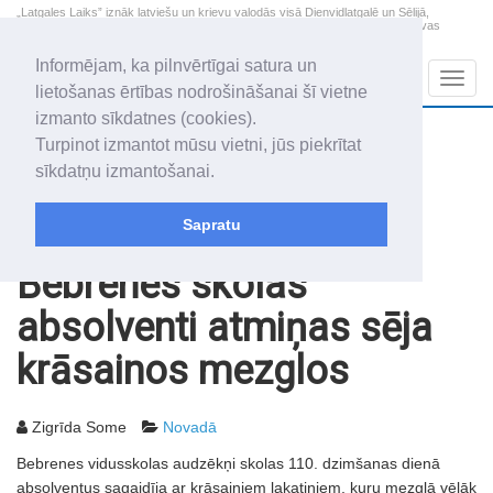
„Latgales Laiks” iznāk latviešu un krievu valodās visā Dienvidlatgalē un Sēlijā,
„Latgales Laiks” latviešu valodā aptver Daugavpils valstspilsētu, Augšdaugavas
novadu un apkārtējos novadus un pilsētas.
Informējam, ka pilnvērtīgai satura un
Sadaļas
Navig
lietošanas ērtības nodrošināšanai šī vietne
izmanto sīkdatnes (cookies).
2026. gada 9. augusts
+11.6
°C
Turpinot izmantot mūsu vietni, jūs piekrītat
Svētdiena
skaidrs laiks
sīkdatņu izmantošanai.
Genovefa, Genoveva, Madara
Sapratu
Rakstu arhīvs
2007
13.07.2007
Bebrenes skolas
absolventi atmiņas sēja
krāsainos mezglos
Zigrīda Some
Novadā
Bebrenes vidusskolas audzēkņi skolas 110. dzimšanas dienā
absolventus sagaidīja ar krāsainiem lakatiņiem, kuru mezglā vēlāk