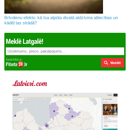
Brīvdienu efekts: kā īsa atpūta divatā atdzīvina attiecības un
kādēļ tas strādā?