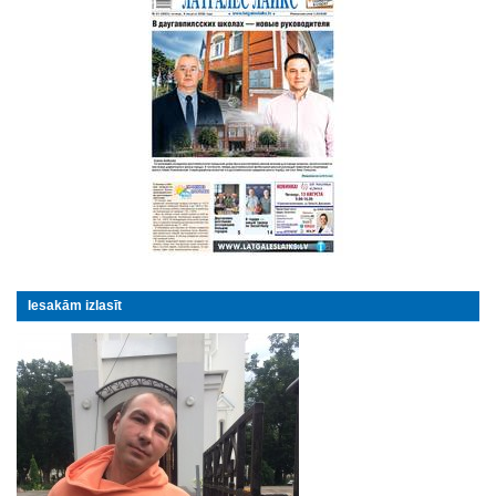
Iesakām izlasīt