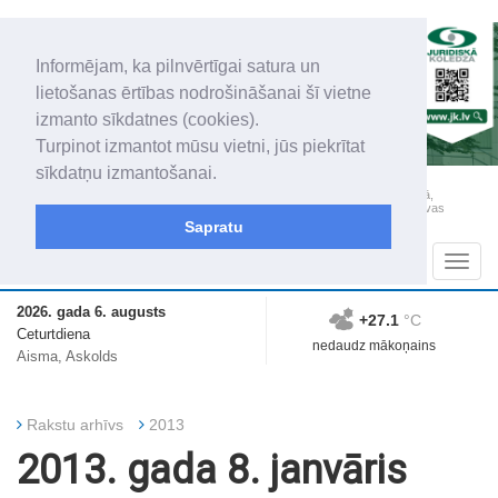
Informējam, ka pilnvērtīgai satura un
lietošanas ērtības nodrošināšanai šī vietne
izmanto sīkdatnes (cookies).
Turpinot izmantot mūsu vietni, jūs piekrītat
sīkdatņu izmantošanai.
„Latgales Laiks” iznāk latviešu un krievu valodās visā Dienvidlatgalē un Sēlijā,
„Latgales Laiks” latviešu valodā aptver Daugavpils valstspilsētu, Augšdaugavas
novadu un apkārtējos novadus un pilsētas.
Sapratu
Sadaļas
Navig
2026. gada 6. augusts
+27.1
°C
Ceturtdiena
nedaudz mākoņains
Aisma, Askolds
Rakstu arhīvs
2013
2013. gada 8. janvāris