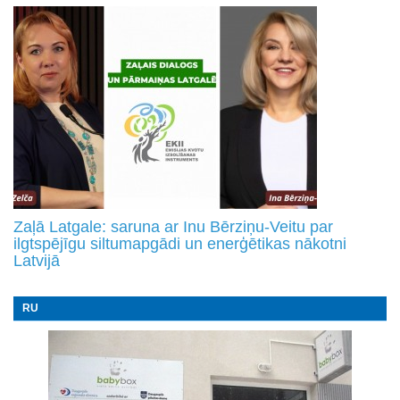
Zaļā Latgale: saruna ar Inu Bērziņu-Veitu par
ilgtspējīgu siltumapgādi un enerģētikas nākotni
Latvijā
RU