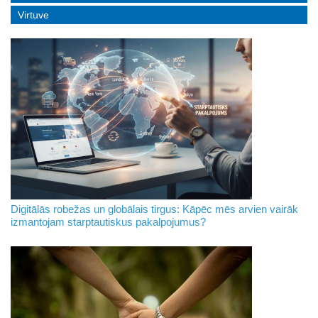
Virtuve
Digitālās robežas un globālais tirgus: Kāpēc mēs arvien vairāk
izmantojam starptautiskus pakalpojumus?