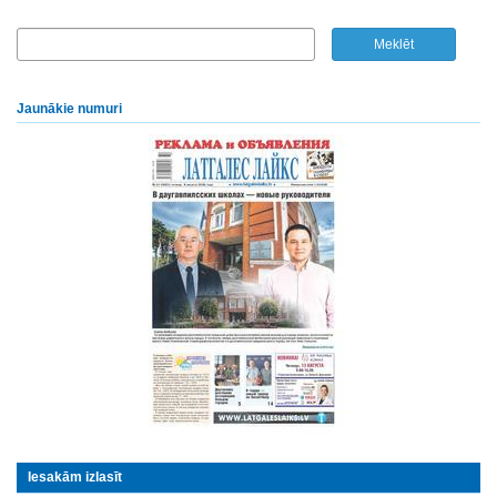
Jaunākie numuri
Iesakām izlasīt