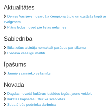
Aktualitātes
Deniss Vasiļjevs nosargāja čempiona titulu un uzstājās kopā ar
zvaigznēm
Plāns ledus noved pie lielas nelaimes
Sabiedrība
Ilūkstiešus aicināja nomaksāt parādus par siltumu
Piedāvā veselīgu maltīti
Īpašums
Jaunie saimnieko veiksmīgi
Novadā
Dagdas novadā kultūras iestādes iegūst jaunu veidolu
Ilūkstes kapsētas uztur kā svētvietas
Subatē būs podnieka darbnīca