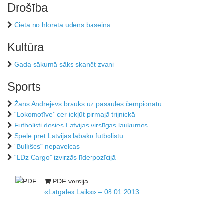
Drošība
Cieta no hlorētā ūdens baseinā
Kultūra
Gada sākumā sāks skanēt zvani
Sports
Žans Andrejevs brauks uz pasaules čempionātu
“Lokomotīve” cer iekļūt pirmajā trijniekā
Futbolisti dosies Latvijas virslīgas laukumos
Spēle pret Latvijas labāko futbolistu
“Bullīšos” nepaveicās
“LDz Cargo” izvirzās līderpozīcijā
PDF versija
«Latgales Laiks» – 08.01.2013