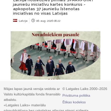
Mājas lapas jaunā versija veidota ar
© Latgales Laiks 2000–2026
Valsts kultūrkapitāla fonda finansiālo
Privātuma politika
atbalstu.
Ētikas kodekss
«Latgales Laiks» materiālu
pārpublicēšana bez rakstiskas atļaujas stingri aizliegta.