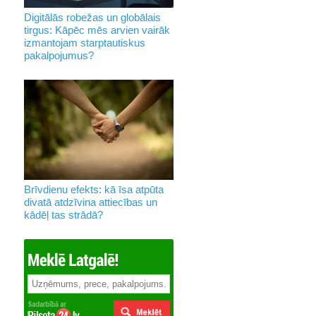
Digitālās robežas un globālais
tirgus: Kāpēc mēs arvien vairāk
izmantojam starptautiskus
pakalpojumus?
Brīvdienu efekts: kā īsa atpūta
divatā atdzīvina attiecības un
kādēļ tas strādā?