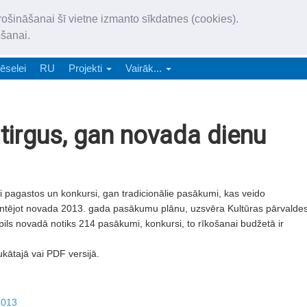
„Latgales Laiks” iznāk latv
rošināšanai šī vietne izmanto sīkdatnes (cookies).
„Latgales Laiks” latviešu valodā aptver Daugavpils valstspilsētu, Augš
ošanai.
e-abonēšana
Abonēšana
Reklāma
Sludi
ēselei
RU
Projekti
Vairāk...
tirgus, gan novada dienu
 pagastos un konkursi, gan tradicionālie pasākumi, kas veido
zentējot novada 2013. gada pasākumu plānu, uzsvēra Kultūras pārvalde
ls novadā notiks 214 pasākumi, konkursi, to rīkošanai budžetā ir
ukātajā vai PDF versijā.
2013