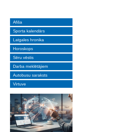
Afiša
Sporta kalendārs
Latgales hronika
Horoskops
Sēru vēstis
Darba meklētājiem
Autobusu saraksts
Virtuve