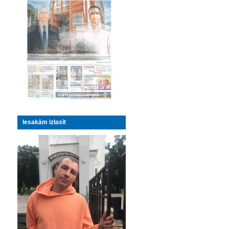
Iesakām izlasīt