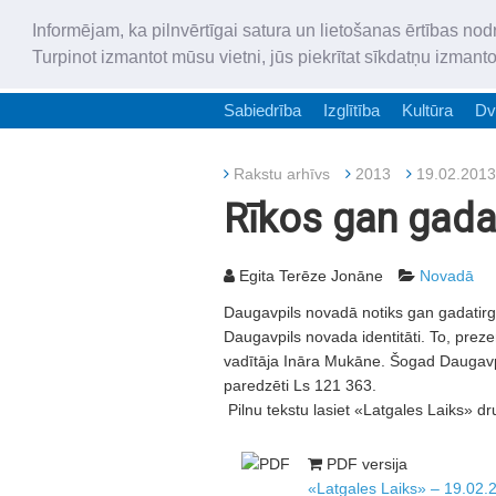
Informējam, ka pilnvērtīgai satura un lietošanas ērtības nod
Turpinot izmantot mūsu vietni, jūs piekrītat sīkdatņu izmant
Sabiedrība
Izglītība
Kultūra
Dv
Rakstu arhīvs
2013
19.02.2013
Rīkos gan gada
Egita Terēze Jonāne
Novadā
Daugavpils novadā notiks gan gadatirgi
Daugavpils novada identitāti. To, pre
vadītāja Ināra Mukāne. Šogad Daugavpi
paredzēti Ls 121 363.
Pilnu tekstu lasiet «Latgales Laiks» dr
PDF versija
«Latgales Laiks» – 19.02.