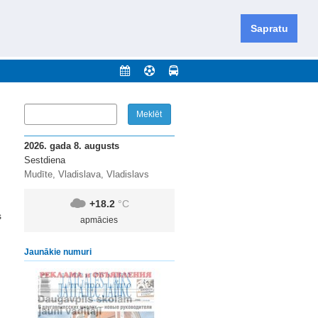
iešu un krievu valodās visā Dienvidlatgalē un Sēlijā,
daugavas novadu un apkārtējos novadus un pilsētas.
Sapratu
nājumi
Arhīvs
Kontakti
2026. gada 8. augusts
Sestdiena
Mudīte, Vladislava, Vladislavs
+18.2
°C
s
apmācies
Jaunākie numuri