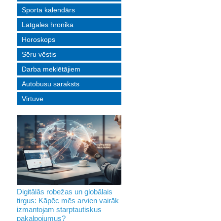
Sporta kalendārs
Latgales hronika
Horoskops
Sēru vēstis
Darba meklētājiem
Autobusu saraksts
Virtuve
Digitālās robežas un globālais
tirgus: Kāpēc mēs arvien vairāk
izmantojam starptautiskus
pakalpojumus?