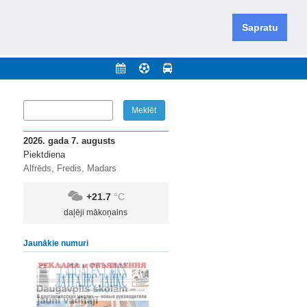
iešu un krievu valodās visā Dienvidlatgalē un Sēlijā,
daugavas novadu un apkārtējos novadus un pilsētas.
Sapratu
nājumi
Arhīvs
Kontakti
2026. gada 7. augusts
Piektdiena
Alfrēds, Fredis, Madars
+21.7
°C
daļēji mākoņains
Jaunākie numuri