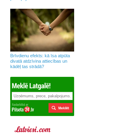
Brīvdienu efekts: kā īsa atpūta
divatā atdzīvina attiecības un
kādēļ tas strādā?