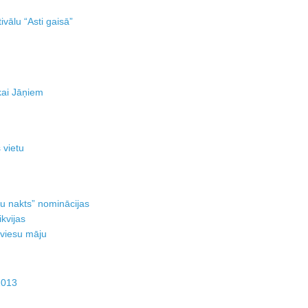
ivālu “Asti gaisā”
ikai Jāņiem
 vietu
u nakts” nominācijas
kvijas
 viesu māju
2013