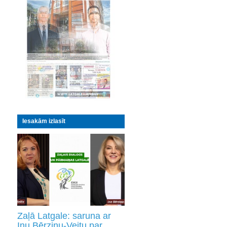
Iesakām izlasīt
Zaļā Latgale: saruna ar
Inu Bērziņu-Veitu par