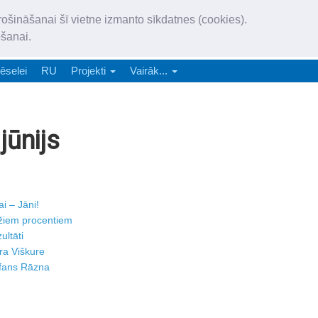
„Latgales Laiks” iznāk latv
rošināšanai šī vietne izmanto sīkdatnes (cookies).
„Latgales Laiks” latviešu valodā aptver Daugavpils valstspilsētu, Augš
ošanai.
e-abonēšana
Abonēšana
Reklāma
Sludi
ēselei
RU
Projekti
Vairāk...
jūnijs
i – Jāni!
ažiem procentiem
ultāti
a Viškure
efans Rāzna