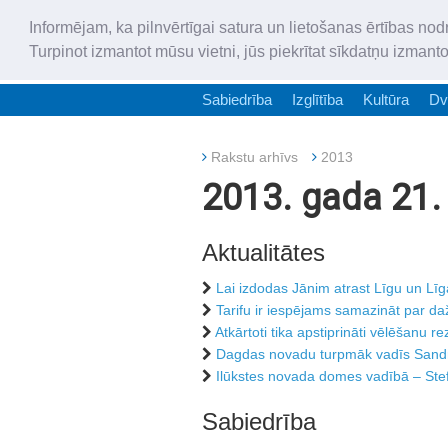
Informējam, ka pilnvērtīgai satura un lietošanas ērtības nod
Turpinot izmantot mūsu vietni, jūs piekrītat sīkdatņu izmant
Sabiedrība
Izglītība
Kultūra
Dv
Rakstu arhīvs
2013
2013. gada 21. 
Aktualitātes
Lai izdodas Jānim atrast Līgu un Līga
Tarifu ir iespējams samazināt par d
Atkārtoti tika apstiprināti vēlēšanu rez
Dagdas novadu turpmāk vadīs Sandr
Ilūkstes novada domes vadībā – St
Sabiedrība