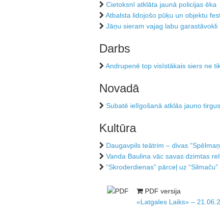
Cietoksnī atklāta jaunā policijas ēka
Atbalsta lidojošo pūķu un objektu fest
Jāņu sieram vajag labu garastāvokli
Darbs
Andrupenē top visīstākais siers ne t
Novadā
Subatē ielīgošanā atklās jauno tirgus
Kultūra
Daugavpils teātrim – divas “Spēlmaņ
Vanda Baulina vāc savas dzimtas reli
“Skroderdienas” pārceļ uz “Silmaču”
PDF versija
«Latgales Laiks» – 21.06.