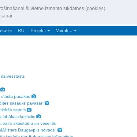
„Latgales Laiks” iznāk latv
rošināšanai šī vietne izmanto sīkdatnes (cookies).
„Latgales Laiks” latviešu valodā aptver Daugavpils valstspilsētu, Augš
ošanai.
e-abonēšana
Abonēšana
Reklāma
Sludi
ēselei
RU
Projekti
Vairāk...
 dzīvesstāsts
s stāsta pasakas
dītes sasauks pavasari
priekšā sapnis
 labākais kokteilis
ti vairo skaistumu un veselību
s&Misters Daugavpils novads”
ta izstāde par Euharistijas brīnumiem