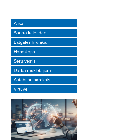
Afiša
Sporta kalendārs
Latgales hronika
Horoskops
Sēru vēstis
Darba meklētājiem
Autobusu saraksts
Virtuve