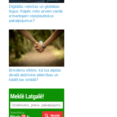
Digitālās robežas un globālais
tirgus: Kāpēc mēs arvien vairāk
izmantojam starptautiskus
pakalpojumus?
Brīvdienu efekts: kā īsa atpūta
divatā atdzīvina attiecības un
kādēļ tas strādā?