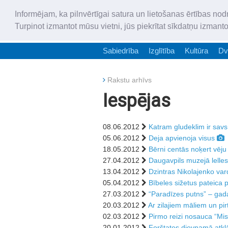
Informējam, ka pilnvērtīgai satura un lietošanas ērtības nod
Turpinot izmantot mūsu vietni, jūs piekrītat sīkdatņu izmant
Sabiedrība
Izglītība
Kultūra
Dv
Rakstu arhīvs
Iespējas
08.06.2012
Katram gludeklim ir savs
05.06.2012
Deja apvienoja visus
18.05.2012
Bērni centās noķert vēju
27.04.2012
Daugavpils muzejā lelle
13.04.2012
Dzintras Nikolajenko var
05.04.2012
Bībeles sižetus pateica 
27.03.2012
“Paradīzes putns” – gada
20.03.2012
Ar zilajiem māliem un pir
02.03.2012
Pirmo reizi nosauca “Mi
20.01.2012
Forštates dievnamā atklā