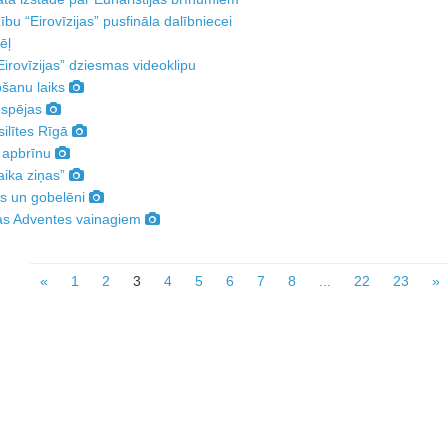
ību “Eirovīzijas” pusfināla dalībniecei
ēļ
irovīzijas” dziesmas videoklipu
šanu laiks
espējas
ilītes Rīgā
sa apbrīnu
aika ziņas”
s un gobelēni
jas Adventes vainagiem
«
1
2
3
4
5
6
7
8
...
22
23
»