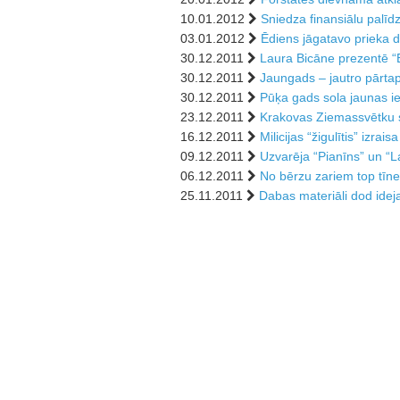
10.01.2012
Sniedza finansiālu palīdz
03.01.2012
Ēdiens jāgatavo prieka d
30.12.2011
Laura Bicāne prezentē “E
30.12.2011
Jaungads – jautro pārtap
30.12.2011
Pūķa gads sola jaunas i
23.12.2011
Krakovas Ziemassvētku s
16.12.2011
Milicijas “žigulītis” izrai
09.12.2011
Uzvarēja “Pianīns” un “L
06.12.2011
No bērzu zariem top tīne
25.11.2011
Dabas materiāli dod ide