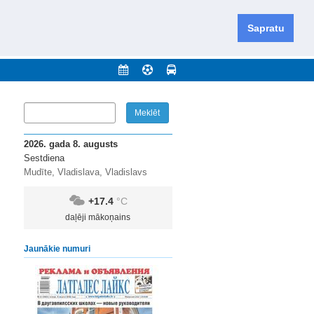
iešu un krievu valodās visā Dienvidlatgalē un Sēlijā,
daugavas novadu un apkārtējos novadus un pilsētas.
Sapratu
nājumi
Arhīvs
Kontakti
2026. gada 8. augusts
Sestdiena
Mudīte, Vladislava, Vladislavs
+17.4
°C
daļēji mākoņains
Jaunākie numuri