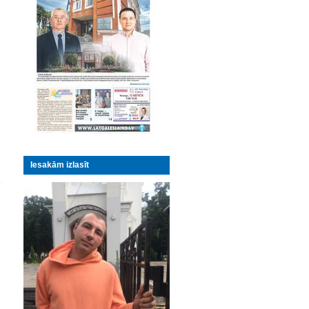
Iesakām izlasīt