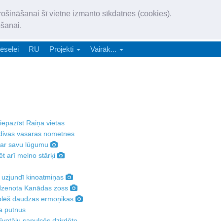
„Latgales Laiks” iznāk latv
rošināšanai šī vietne izmanto sīkdatnes (cookies).
„Latgales Laiks” latviešu valodā aptver Daugavpils valstspilsētu, Augš
ošanai.
e-abonēšana
Abonēšana
Reklāma
Sludi
ēselei
RU
Projekti
Vairāk...
iepazīst Raiņa vietas
 divas vasaras nometnes
 ar savu lūgumu
ēt arī melno stārķi
a uzjundī kinoatmiņas
edzenota Kanādas zoss
aplēš daudzas ermoņikas
a putnus
īvotāju sapulcēs dzirdēto