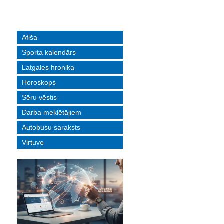
Afiša
Sporta kalendārs
Latgales hronika
Horoskops
Sēru vēstis
Darba meklētājiem
Autobusu saraksts
Virtuve