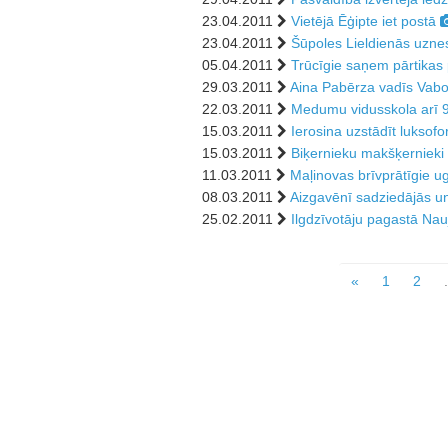
23.04.2011
Vietējā Ēģipte iet postā
23.04.2011
Šūpoles Lieldienās uzne
05.04.2011
Trūcīgie saņem pārtikas
29.03.2011
Aina Pabērza vadīs Vabo
22.03.2011
Medumu vidusskola arī 9
15.03.2011
Ierosina uzstādīt luksof
15.03.2011
Biķernieku makšķernieki
11.03.2011
Maļinovas brīvprātīgie u
08.03.2011
Aizgavēnī sadziedājās un
25.02.2011
Ilgdzīvotāju pagastā Nauj
«
1
2
.