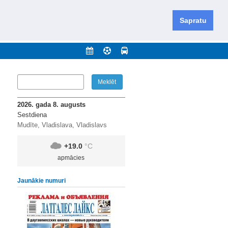
iešu un krievu valodās visā Dienvidlatgalē un Sēlijā,
daugavas novadu un apkārtējos novadus un pilsētas.
Sapratu
nājumi
Arhīvs
Kontakti
2026. gada 8. augusts
Sestdiena
Mudīte, Vladislava, Vladislavs
+19.0
°C
apmācies
Jaunākie numuri