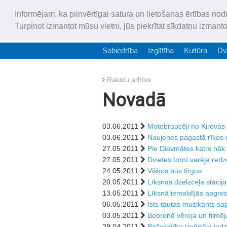
Informējam, ka pilnvērtīgai satura un lietošanas ērtības nod
Turpinot izmantot mūsu vietni, jūs piekrītat sīkdatņu izmant
Sabiedrība
Izglītība
Kultūra
Dv
Rakstu arhīvs
Novadā
03.06.2011
Motobraucēji no Kirovas 
03.06.2011
Naujenes pagastā rīkos
27.05.2011
Pie Dievmātes katrs nāk
27.05.2011
Dvietes tornī varēja redz
24.05.2011
Višķos būs tirgus
20.05.2011
Līksnas dzelzceļa stacij
13.05.2011
Līksnā iemaldījās apgr
06.05.2011
Īsts tautas muzikants s
03.05.2011
Bebrenē vēroja un filmēj
29.04.2011
Pašvaldība izvērtēja iedz