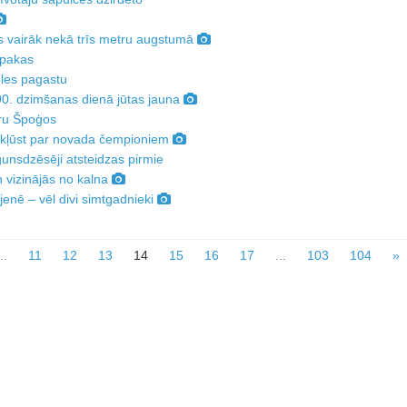
s vairāk nekā trīs metru augstumā
 pakas
les pagastu
0. dzimšanas dienā jūtas jauna
oru Špoģos
 kļūst par novada čempioniem
gunsdzēsēji atsteidzas pirmie
 vizinājās no kalna
enē – vēl divi simtgadnieki
..
11
12
13
14
15
16
17
...
103
104
»