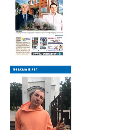
Iesakām izlasīt