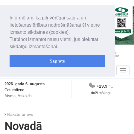
Informējam, ka pilnvērtīgai satura un
lietošanas ērtības nodrošināšanai šī vietne
izmanto sīkdatnes (cookies).
Turpinot izmantot mūsu vietni, jūs piekrītat
sīkdatņu izmantošanai.
„Latgales Laiks” iznāk latviešu un krievu valodās visā Dienvidlatgalē un Sēlijā,
„Latgales Laiks” latviešu valodā aptver Daugavpils valstspilsētu, Augšdaugavas
novadu un apkārtējos novadus un pilsētas.
Sapratu
Sadaļas
Navig
2026. gada 6. augusts
+29.9
°C
Ceturtdiena
daži mākoņi
Aisma, Askolds
Rakstu arhīvs
Novadā