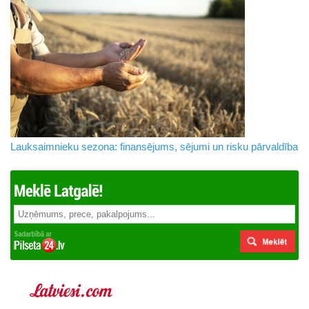
Lauksaimnieku sezona: finansējums, sējumi un risku pārvaldība