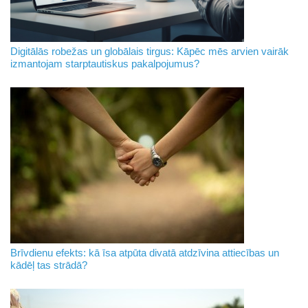
Digitālās robežas un globālais tirgus: Kāpēc mēs arvien vairāk
izmantojam starptautiskus pakalpojumus?
Brīvdienu efekts: kā īsa atpūta divatā atdzīvina attiecības un
kādēļ tas strādā?