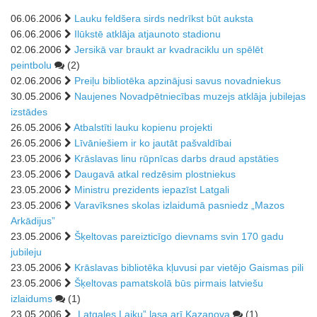
06.06.2006
Lauku feldšera sirds nedrīkst būt auksta
06.06.2006
Ilūkstē atklāja atjaunoto stadionu
02.06.2006
Jersikā var braukt ar kvadraciklu un spēlēt
peintbolu
(2)
02.06.2006
Preiļu bibliotēka apzinājusi savus novadniekus
30.05.2006
Naujenes Novadpētniecības muzejs atklāja jubilejas
izstādes
26.05.2006
Atbalstīti lauku kopienu projekti
26.05.2006
Līvāniešiem ir ko jautāt pašvaldībai
23.05.2006
Krāslavas linu rūpnīcas darbs draud apstāties
23.05.2006
Daugavā atkal redzēsim plostniekus
23.05.2006
Ministru prezidents iepazīst Latgali
23.05.2006
Varavīksnes skolas izlaidumā pasniedz „Mazos
Arkādijus”
23.05.2006
Šķeltovas pareizticīgo dievnams svin 170 gadu
jubileju
23.05.2006
Krāslavas bibliotēka kļuvusi par vietējo Gaismas pili
23.05.2006
Šķeltovas pamatskolā būs pirmais latviešu
izlaidums
(1)
23.05.2006
„Latgales Laiku” lasa arī Kazanova
(1)