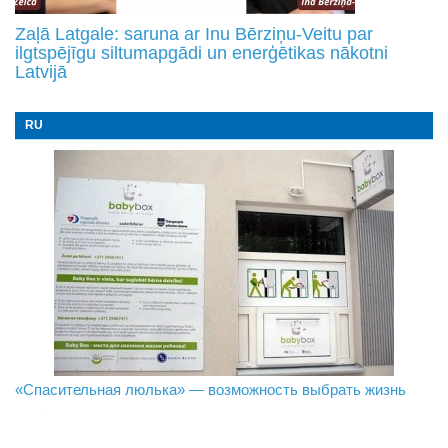
Zaļā Latgale: saruna ar Inu Bērziņu-Veitu par
ilgtspējīgu siltumapgādi un enerģētikas nākotni
Latvijā
RU
«Спасительная люлька» — возможность выбрать жизнь
В Даугавпилсе определили сильнейших в пляжном
Новое поколение пограничников: Даугавпилсское
волейболе
управление пополнили молодые специалисты