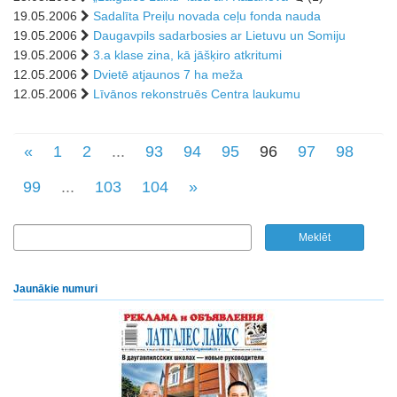
19.05.2006
Sadalīta Preiļu novada ceļu fonda nauda
19.05.2006
Daugavpils sadarbosies ar Lietuvu un Somiju
19.05.2006
3.a klase zina, kā jāšķiro atkritumi
12.05.2006
Dvietē atjaunos 7 ha meža
12.05.2006
Līvānos rekonstruēs Centra laukumu
«
1
2
...
93
94
95
96
97
98
99
...
103
104
»
Jaunākie numuri