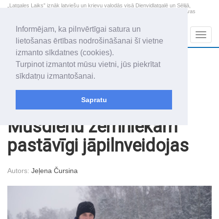
„Latgales Laiks” iznāk latviešu un krievu valodās visā Dienvidlatgalē un Sēlijā,
„Latgales Laiks” latviešu valodā aptver Daugavpils valstspilsētu, Augšdaugavas
novadu un apkārtējos novadus un pilsētas.
Informējam, ka pilnvērtīgai satura un
Sadaļas
Navig
lietošanas ērtības nodrošināšanai šī vietne
izmanto sīkdatnes (cookies).
2026. gada 10. augusts
+21.9
°C
Turpinot izmantot mūsu vietni, jūs piekrītat
Pirmdiena
skaidrs laiks
sīkdatņu izmantošanai.
Audris, Brencis, Inuta
Sapratu
Raksti
Nauda
Mūsdienu zemniekam
pastāvīgi jāpilnveidojas
Autors:
Jeļena Čursina