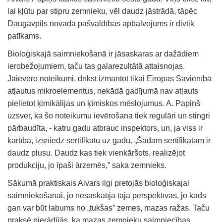
lai kļūtu par stipru zemnieku, vēl daudz jāstrādā, tāpēc
Daugavpils novada pašvaldības apbalvojums ir divtik
patīkams.
Bioloģiskajā saimniekošanā ir jāsaskaras ar dažādiem
ierobežojumiem, taču tas galarezultātā attaisnojas.
Jāievēro noteikumi, drīkst izmantot tikai Eiropas Savienībā
atļautus mikroelementus, nekādā gadījumā nav atļauts
pielietot ķimikālijas un ķīmiskos mēslojumus. A. Papiņš
uzsver, ka šo noteikumu ievērošana tiek regulāri un stingri
pārbaudīta, - katru gadu atbrauc inspektors, un, ja viss ir
kārtībā, izsniedz sertifikātu uz gadu. „Šādam sertifikātam ir
daudz plusu. Daudz kas tiek vienkāršots, realizējot
produkciju, jo īpaši ārzemēs,” saka zemnieks.
Sākumā praktiskais Aivars ilgi pretojās bioloģiskajai
saimniekošanai, jo nesaskatīja tajā perspektīvas, jo kāds
gan var būt labums no „tukšas” zemes, mazas ražas. Taču
praksē pierādījās, ka mazas zemnieku saimniecības