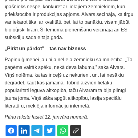
īpašnieks nespēj konkurēt ar lielajiem zemniekiem, kuru
priekšrocība ir produkcijas apjoms. Aivars secināja, ka tirgu
var iekarot tikai ar kvalitāti, bet, lai to panāktu, visam jābūt
bioloģiski tīram. Šī lēmuma pieņemšanu veicināja arī ES
subsīdiju sadale tajā gadā.
„Pirkt un pārdot” – tas nav bizness
Papiņu ģimenei jau bija neliela zemnieku saimniecība. „Tā
paņēma vairāk spēku, nekā deva labumu,” saka Aivars.
Viņš nolēma, ka tas ir ceļš uz nekurieni, un, lai nesāktu
degradēt, kaut kas jāmaina. Tobrīd aizvien lielāku
popularitāti ieguva aitkopība, taču Aivaram tā bija pilnīgi
jauna joma. Viņš sāka apgūt aitkopību, lasīja speciālu
literatūru, meklēja informāciju internetā.
Pilnu rakstu lasiet 12. janvāra numurā.