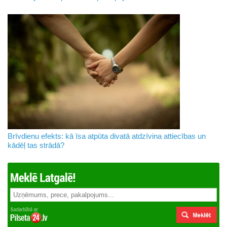
Brīvdienu efekts: kā īsa atpūta divatā atdzīvina attiecības un
kādēļ tas strādā?