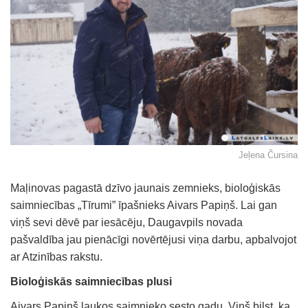
Jeļena Čursina
Maļinovas pagastā dzīvo jaunais zemnieks, bioloģiskās
saimniecības „Tīrumi” īpašnieks Aivars Papiņš. Lai gan
viņš sevi dēvē par iesācēju, Daugavpils novada
pašvaldība jau pienācīgi novērtējusi viņa darbu, apbalvojot
ar Atzinības rakstu.
Bioloģiskās saimniecības plusi
Aivars Papiņš laukos saimnieko sesto gadu. Viņš bilst, ka,