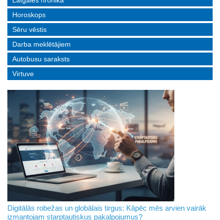
Horoskops
Sēru vēstis
Darba meklētājiem
Autobusu saraksts
Virtuve
Digitālās robežas un globālais tirgus: Kāpēc mēs arvien vairāk
izmantojam starptautiskus pakalpojumus?