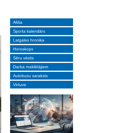
Afiša
Sporta kalendārs
Latgales hronika
Horoskops
Sēru vēstis
Darba meklētājiem
Autobusu saraksts
Virtuve