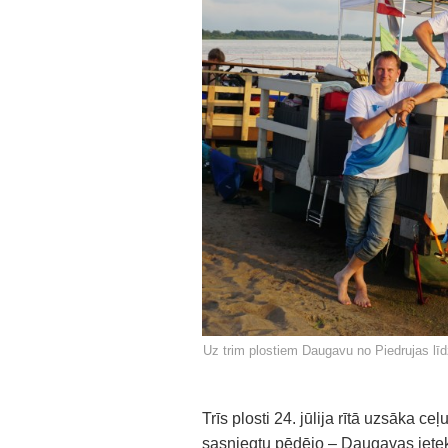
Uz trim plostiem Daugavu no Piedrujas līd
Trīs plosti 24. jūlija rītā uzsāka c
sasniegtu pēdējo – Daugavas ietek