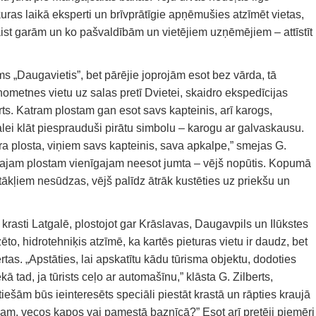
as laikā eksperti un brīvprātīgie apņēmušies atzīmēt vietas,
ist garām un ko pašvaldībām un vietējiem uzņēmējiem – attīstīt
 „Daugavietis”, bet pārējie joprojām esot bez vārda, tā
nometnes vietu uz salas pretī Dvietei, skaidro ekspedīcijas
erts. Katram plostam gan esot savs kapteinis, arī karogs,
lei klāt piesprauduši pirātu simbolu – karogu ar galvaskausu.
ra plosta, viņiem savs kapteinis, sava apkalpe,” smejas G.
lvenajam plostam vienīgajam neesot jumta – vējš nopūtis. Kopumā
tākļiem nesūdzas, vējš palīdz ātrāk kustēties uz priekšu un
rasti Latgalē, plostojot gar Krāslavas, Daugavpils un Ilūkstes
o, hidrotehniķis atzīmē, ka kartēs pieturas vietu ir daudz, bet
rtas. „Apstāties, lai apskatītu kādu tūrisma objektu, dodoties
 tad, ja tūrists ceļo ar automašīnu,” klāsta G. Zilberts,
patiešām būs ieinteresēts speciāli piestāt krastā un rāpties kraujā
ram, vecos kapos vai pamestā baznīcā?” Esot arī pretēji piemēri