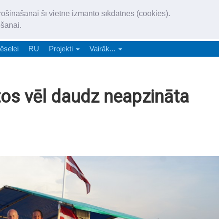
„Latgales Laiks” iznāk latv
rošināšanai šī vietne izmanto sīkdatnes (cookies).
„Latgales Laiks” latviešu valodā aptver Daugavpils valstspilsētu, Augš
ošanai.
e-abonēšana
Abonēšana
Reklāma
Sludi
ēselei
RU
Projekti
Vairāk...
os vēl daudz neapzināta