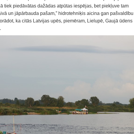
tajā tiek piedāvātas dažādas atpūtas iespējas, bet piekļuve tam
laivā un jāpārbauda pašam,” hidrotehniķis aicina gan pašvaldību
norādot, ka citās Latvijas upēs, piemēram, Lielupē, Gaujā ūdens
.