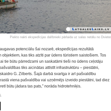
Piekto nakti ekspedīcijas dalībnieki pārlaida uz salas netālu no Dviete
Daugavas potenciālu šai nozarē, ekspedīcijas rezultātā
 objektiem, kas tiks atzīti par ūdens tūristiem saistošiem. Tos
lai tie būtu pārredzami un saskatāmi tieši no ūdens ceļotāju
ašvaldības tiks aicinātas attīstīt infrastruktūru – piestātni,
skaidro G. Zilberts. Šajā darbā svarīga ir arī pašvaldību
rastā viena pašvaldība vai uzņēmējs izveido piestātni, tad diez
retī būtu jādara tas pats,” norāda hidrotehniķis.
.