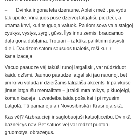
– Dvinka ir gona lela dzeraune. Apleik meži, pa vydu
tak upeite. Vīnā juos pusē dzeivoj latgalīšu piecteči, a
ūtramā krīvi, kuri te īguoja vāluok. Pa īlom sovā vaļā staigoj
cyukys, vystys, zyrgi, gūvs. Īlys ir nu zemis, braucamuo
daļa gona dubļaina. Trotuari – iz kūka paliktnim dasysti
dieli. Daudzom sātom sausuos tualetis, reši kur ir
kanalizaceja.
Vacuo paaudze vēļ takūši runoj latgaliski, var nūdzīduot
kaidu dzīsmi. Jaunuo paaudze latgaliski jau narunoj, bet
jim krīvu volūdā ir dzieržams latgalīšu akcents. Ir palykuse
jimūs latgalīšu mentalitate – jī taidi mīra mikys, pīkluojeigi,
komunikaceja i uzvedeiba taida poša kai i pi myusim
Latgolā. Tū pamaneju ari Novosibirskā i Krasnojarskā.
Kas vēļ? Aizbraucieji ir saglobuojuši katuoļticeibu. Dvinkā
bazneicys nav. Bet sātuos vēļ var redzēt puotoru
gruomotys, obrazeņus.