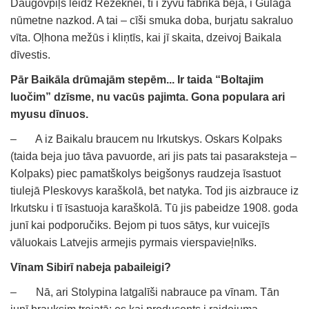
Daugovpiļs leidz Rēzeknei, tī i zyvu fabrika beja, i Gulaga
nūmetne nazkod. A tai – cīši smuka doba, burjatu sakraluo
vīta. Oļhona mežūs i kliņtīs, kai jī skaita, dzeivoj Baikala
dīvestis.
Pār Baikāla drūmajām stepēm... Ir taida “Boltajim
luočim” dzīsme, nu vacūs pajimta. Gona populara ari
myusu dīnuos.
– A iz Baikalu braucem nu Irkutskys. Oskars Kolpaks
(taida beja juo tāva pavuorde, ari jis pats tai pasaraksteja –
Kolpaks) piec pamatškolys beigšonys raudzeja īsastuot
tiulejā Pleskovys karaškolā, bet natyka. Tod jis aizbrauce iz
Irkutsku i tī īsastuoja karaškolā. Tū jis pabeidze 1908. goda
junī kai podporučiks. Bejom pi tuos sātys, kur vuicejīs
vāluokais Latvejis armejis pyrmais vierspavieļnīks.
Vīnam Sibirī nabeja pabaileigi?
– Nā, ari Stolypina latgalīši nabrauce pa vīnam. Tān