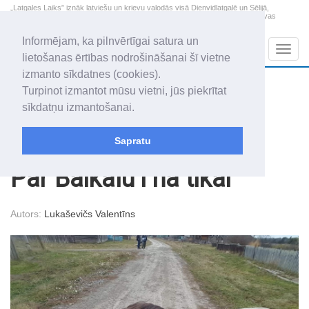
„Latgales Laiks” iznāk latviešu un krievu valodās visā Dienvidlatgalē un Sēlijā,
„Latgales Laiks” latviešu valodā aptver Daugavpils valstspilsētu, Augšdaugavas
novadu un apkārtējos novadus un pilsētas.
Informējam, ka pilnvērtīgai satura un
Sadaļas
Navig
lietošanas ērtības nodrošināšanai šī vietne
izmanto sīkdatnes (cookies).
2026. gada 9. augusts
+22.6
°C
Turpinot izmantot mūsu vietni, jūs piekrītat
Svētdiena
daļēji mākoņains
sīkdatņu izmantošanai.
Genovefa, Genoveva, Madara
Sapratu
Raksti
Latgalīšu Gazeta
Par Baikalu i na tikai
Autors:
Lukaševičs Valentīns