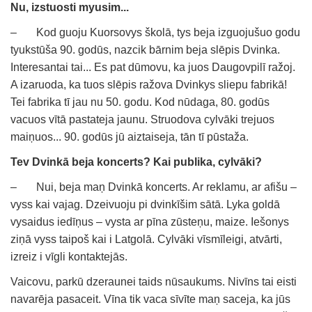
Nu, izstuosti myusim...
– Kod guoju Kuorsovys školā, tys beja izguojušuo godu
tyukstūša 90. godūs, nazcik bārnim beja slēpis Dvinka.
Interesantai tai... Es pat dūmovu, ka juos Daugovpilī ražoj.
A izaruoda, ka tuos slēpis ražova Dvinkys sliepu fabrikā!
Tei fabrika tī jau nu 50. godu. Kod nūdaga, 80. godūs
vacuos vītā pastateja jaunu. Struodova cylvāki trejuos
maiņuos... 90. godūs jū aiztaiseja, tān tī pūstaža.
Tev Dvinkā beja koncerts? Kai publika, cylvāki?
– Nui, beja maņ Dvinkā koncerts. Ar reklamu, ar afišu –
vyss kai vajag. Dzeivuoju pi dvinkīšim sātā. Lyka goldā
vysaidus iedīņus – vysta ar pīna zūsteņu, maize. Iešonys
ziņā vyss taipoš kai i Latgolā. Cylvāki vīsmīleigi, atvārti,
izreiz i vīgli kontaktejās.
Vaicovu, parkū dzeraunei taids nūsaukums. Nivīns tai eisti
navarēja pasaceit. Vīna tik vaca sīvīte maņ saceja, ka jūs