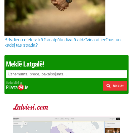
Brīvdienu efekts: kā īsa atpūta divatā atdzīvina attiecības un
kādēļ tas strādā?