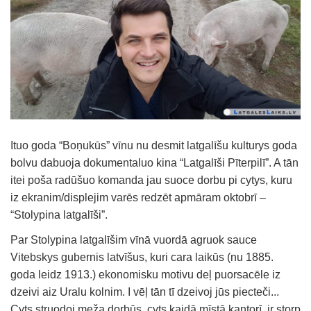
Ituo goda “Boņukūs” vīnu nu desmit latgalīšu kulturys goda
bolvu dabuoja dokumentaluo kina “Latgalīši Pīterpilī”. A tān
itei poša radūšuo komanda jau suoce dorbu pi cytys, kuru
iz ekranim/displejim varēs redzēt apmāram oktobrī –
“Stolypina latgalīši”.
Par Stolypina latgalīšim vīnā vuordā agruok sauce
Vitebskys gubernis latvīšus, kuri cara laikūs (nu 1885.
goda leidz 1913.) ekonomisku motivu deļ puorsacēle iz
dzeivi aiz Uralu kolnim. I vēļ tān tī dzeivoj jūs piecteči...
Cyts struodoj meža dorbūs, cyts kaidā mīstā kantorī, ir storp