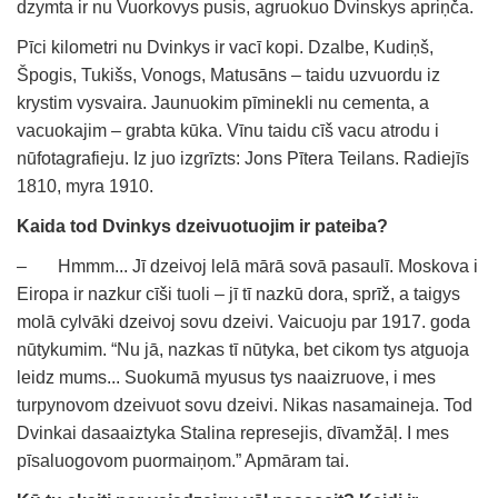
dzymta ir nu Vuorkovys pusis, agruokuo Dvinskys apriņča.
Pīci kilometri nu Dvinkys ir vacī kopi. Dzalbe, Kudiņš,
Špogis, Tukišs, Vonogs, Matusāns – taidu uzvuordu iz
krystim vysvaira. Jaunuokim pīminekli nu cementa, a
vacuokajim – grabta kūka. Vīnu taidu cīš vacu atrodu i
nūfotagrafieju. Iz juo izgrīzts: Jons Pītera Teilans. Radiejīs
1810, myra 1910.
Kaida tod Dvinkys dzeivuotuojim ir pateiba?
– Hmmm... Jī dzeivoj lelā mārā sovā pasaulī. Moskova i
Eiropa ir nazkur cīši tuoli – jī tī nazkū dora, sprīž, a taigys
molā cylvāki dzeivoj sovu dzeivi. Vaicuoju par 1917. goda
nūtykumim. “Nu jā, nazkas tī nūtyka, bet cikom tys atguoja
leidz mums... Suokumā myusus tys naaizruove, i mes
turpynovom dzeivuot sovu dzeivi. Nikas nasamaineja. Tod
Dvinkai dasaaiztyka Stalina represejis, dīvamžāļ. I mes
pīsaluogovom puormaiņom.” Apmāram tai.