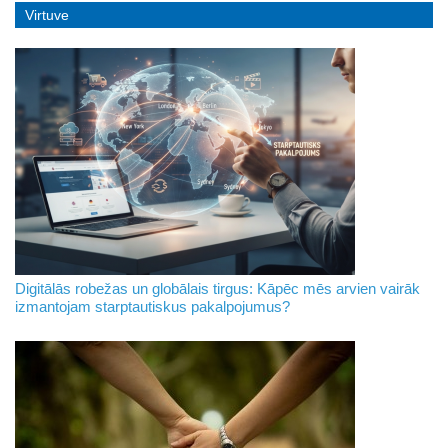
Virtuve
Digitālās robežas un globālais tirgus: Kāpēc mēs arvien vairāk
izmantojam starptautiskus pakalpojumus?