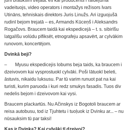
junī brauksim trejatā: es kai producents i raidejuma
vadeituojs, video operators i montažys režisors Ivars
Utināns, tehniskais direktors Juris Linužs. Ari izguojušā
rudinī bejom trejatā – es, Armands Kūceņš i Aleksandrs
Rogačovs. Braucem taidā kai ekspedicejā – t. s. sibirīšu
latgalīšu volūdu pīfiksēt, etnografeju apsavērt, ar cylvākim
runovom, koncertējom.
Dvinkā beji?
– Myusu ekspedicejis lobums beja taids, ka braucem i
dzeivovom kai vysprostuokī cylvāki. Poši lātuokī beleti,
āstuvis, nikaidu luksusu. Par tū varim runuot pat na kai
turisti, kurim paruoda i kuri redz smukys fasadis. Tuos div
nedelis bejom i dzeivovom kai vysi.
Braucem plackartūs. Nu Ačinskys iz Bogotoli braucem ar
reisa autobusu, tod iz Tjuhtetu i tuoļuok iz Dvinku ar... – nu
nūsauksim tū par taksi!
Kas ir Dvinka? Kai cylvāki tī dzeivoj?