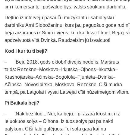
jim i komersanti, i pošvaļdeibys, vaļsts strukturu darbinīki.
Deļtuo iz interveju pasauču muzykantu i sabīdryskū
darbinīku Arni Slobožaninu, kurs jau paguošuo goda rudinī
beja aizbraucs iz Sibiri i vierīs, kū i kai tī var filmēt. Beja jis i
apdzeivuotā vītā Dvinkā. Raudzeisim jū izvaicuot!
Kod i kur tu tī beji?
– Beju 2018. gods oktobrī divejis nedelis. Maršruts
taids: Rēzekne–Moskova–Irkutska–Oļhons–Irkutska–
Krasnojarska–Ačinska–Bogotola–Tjuhteta–Dvinka–
Ačinska–Novosibirska–Moskova–Rēzekne. Cīši mudrā
tempā, pa Latgolai i vysai Latvejai cīši nūzeimeigom vītom.
Pi Baikala beji?
– Nak bez ituo... Nui, ka beju. I pi azara krostim, i iz
leluokuos solys – Oļhona. Iz tuos solys pat pa nakti
palykom. Cīši labi gulējuos. Tei sola gara kai nu