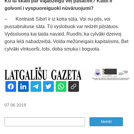
Kū tu skaiti par vajadzeigu vēļ pasaceit? Kaidi ir
golvonī i vyspuoreiguokī nūvāruojumi?
– Kontrasti Sibirī ir iz kotra sūļa. Voi nu piļs, voi
pussabrukuse sāta. Tū vyslobuok var redzēt piļsātuos.
Vydssluoņa kai taida navaid. Ruodīs, ka cylvāki dzeivoj
gona lelā nabadzeibā. Volda mežūneigais kapitalisms. Bet
cylvāki vīnkuorši, lobi, doba smuka i boguota.
07.06.2019