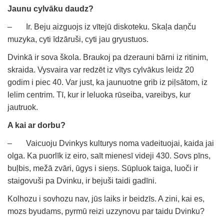
Jaunu cylvāku daudz?
– Ir. Beju aizguojs iz vītejū diskoteku. Skaļa daņču
muzyka, cyti īdzāruši, cyti jau gryustuos.
Dvinkā ir sova škola. Braukoj pa dzerauni bārni iz ritinim,
skraida. Vysvaira var redzēt iz vītys cylvākus leidz 20
godim i piec 40. Var just, ka jaunuotne grib iz piļsātom, iz
lelim centrim. Tī, kur ir leluoka rūseiba, vareibys, kur
jautruok.
A kai ar dorbu?
– Vaicuoju Dvinkys kulturys noma vadeituojai, kaida jai
olga. Ka puorlīk iz eiro, saīt mienesī videji 430. Sovs pīns,
buļbis, mežā zvāri, ūgys i sieņs. Sūpluok taiga, luoči ir
staigovuši pa Dvinku, ir bejuši taidi gadīni.
Kolhozu i sovhozu nav, jūs laiks ir beidzīs. A zini, kai es,
mozs byudams, pyrmū reizi uzzynovu par taidu Dvinku?