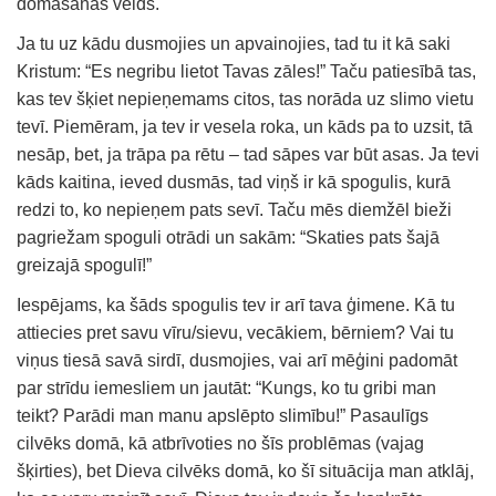
domāšanas veids.
Ja tu uz kādu dusmojies un apvainojies, tad tu it kā saki
Kristum: “Es negribu lietot Tavas zāles!” Taču patiesībā tas,
kas tev šķiet nepieņemams citos, tas norāda uz slimo vietu
tevī. Piemēram, ja tev ir vesela roka, un kāds pa to uzsit, tā
nesāp, bet, ja trāpa pa rētu – tad sāpes var būt asas. Ja tevi
kāds kaitina, ieved dusmās, tad viņš ir kā spogulis, kurā
redzi to, ko nepieņem pats sevī. Taču mēs diemžēl bieži
pagriežam spoguli otrādi un sakām: “Skaties pats šajā
greizajā spogulī!”
Iespējams, ka šāds spogulis tev ir arī tava ģimene. Kā tu
attiecies pret savu vīru/sievu, vecākiem, bērniem? Vai tu
viņus tiesā savā sirdī, dusmojies, vai arī mēģini padomāt
par strīdu iemesliem un jautāt: “Kungs, ko tu gribi man
teikt? Parādi man manu apslēpto slimību!” Pasaulīgs
cilvēks domā, kā atbrīvoties no šīs problēmas (vajag
šķirties), bet Dieva cilvēks domā, ko šī situācija man atklāj,