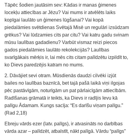
Tāpēc šodien jautāsim sev: Kādas ir manas ģimenes
locekļu attiecības ar Jēzu? Vai mums ir atvēlēts laiks
kopīgai laulāto un ģimenes lūgšanai? Vai kopā
piedalāmies svētdienas Svētajā Misē un regulāri izsūdzam
grēkus? Vai lūdzamies cits par citu? Vai katru gadu svinam
mūsu laulības gadadienu? Varbūt vismaz reizi piecos
gados piedalāmies laulāto rekolekcijās? Laulības
svarīgākais mērķis ir, lai mēs cits citam palīdzētu izpildīt to,
ko Dievs paredzējis katram no mums.
2. Dāvājiet sevi otram. Mūsdienās daudzi cilvēki izjūt
bailes no laulības baznīcā, bet tajā pašā laikā viņi ilgojas
pēc pastāvīgām, noturīgām un pat pārlaicīgām attiecībām.
Radīšanas grāmatā ir teikts, ka Dievs ir radījis Ievu kā
palīgu Ādamam. Kungs sacīja: “Es darīšu viņam palīgu.”
(Rad 2,18)
Ebreju vārds ezer (latv. palīgs), ir atvasināts no darbības
vārda azar – palīdzēt, atbalstīt, nākt palīgā. Vārdu “palīgs”