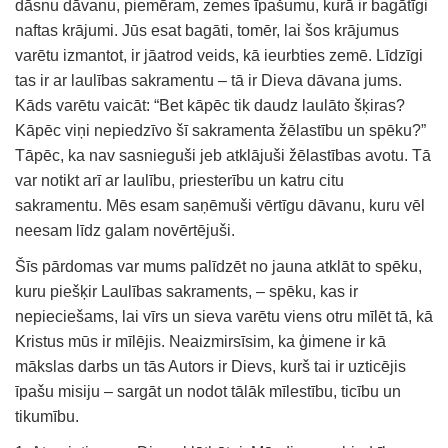
dāsnu dāvanu, piemēram, zemes īpašumu, kurā ir bagātīgi
naftas krājumi. Jūs esat bagāti, tomēr, lai šos krājumus
varētu izmantot, ir jāatrod veids, kā ieurbties zemē. Līdzīgi
tas ir ar laulības sakramentu – tā ir Dieva dāvana jums.
Kāds varētu vaicāt: “Bet kāpēc tik daudz laulāto šķiras?
Kāpēc viņi nepiedzīvo šī sakramenta žēlastību un spēku?”
Tāpēc, ka nav sasnieguši jeb atklājuši žēlastības avotu. Tā
var notikt arī ar laulību, priesterību un katru citu
sakramentu. Mēs esam saņēmuši vērtīgu dāvanu, kuru vēl
neesam līdz galam novērtējuši.
Šīs pārdomas var mums palīdzēt no jauna atklāt to spēku,
kuru piešķir Laulības sakraments, – spēku, kas ir
nepieciešams, lai vīrs un sieva varētu viens otru mīlēt tā, kā
Kristus mūs ir mīlējis. Neaizmirsīsim, ka ģimene ir kā
mākslas darbs un tās Autors ir Dievs, kurš tai ir uzticējis
īpašu misiju – sargāt un nodot tālāk mīlestību, ticību un
tikumību.