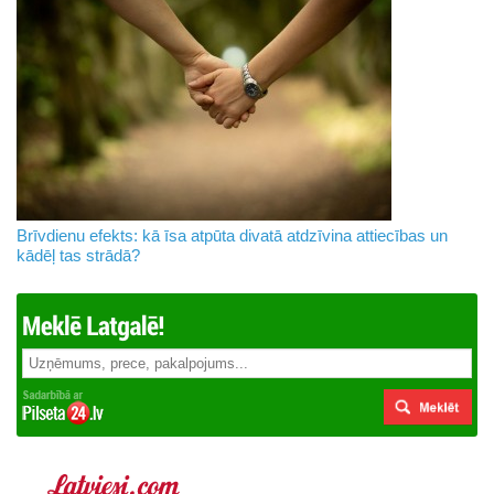
Brīvdienu efekts: kā īsa atpūta divatā atdzīvina attiecības un
kādēļ tas strādā?