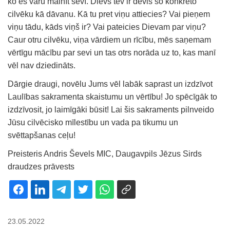
ko es varu mainīt sevī. Dievs tev ir devis šo konkrēto
cilvēku kā dāvanu. Kā tu pret viņu attiecies? Vai pieņem
viņu tādu, kāds viņš ir? Vai pateicies Dievam par viņu?
Caur otru cilvēku, viņa vārdiem un rīcību, mēs saņemam
vērtīgu mācību par sevi un tas otrs norāda uz to, kas manī
vēl nav dziedināts.
Dārgie draugi, novēlu Jums vēl labāk saprast un izdzīvot
Laulības sakramenta skaistumu un vērtību! Jo spēcīgāk to
izdzīvosit, jo laimīgāki būsit! Lai šis sakraments pilnveido
Jūsu cilvēcisko mīlestību un vada pa tikumu un
svēttapšanas ceļu!
Preisteris Andris Ševels MIC, Daugavpils Jēzus Sirds
draudzes prāvests
23.05.2022