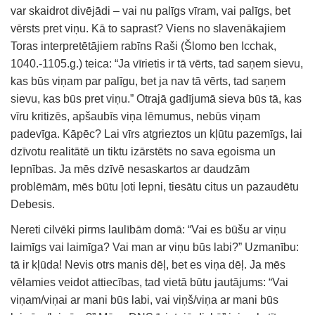
var skaidrot divējādi – vai nu palīgs vīram, vai palīgs, bet
vērsts pret viņu. Kā to saprast? Viens no slavenākajiem
Toras interpretētājiem rabīns Raši (Šlomo ben Icchak,
1040.-1105.g.) teica: “Ja vīrietis ir tā vērts, tad saņem sievu,
kas būs viņam par palīgu, bet ja nav tā vērts, tad saņem
sievu, kas būs pret viņu.” Otrajā gadījumā sieva būs tā, kas
vīru kritizēs, apšaubīs viņa lēmumus, nebūs viņam
padevīga. Kāpēc? Lai vīrs atgrieztos un kļūtu pazemīgs, lai
dzīvotu realitātē un tiktu izārstēts no sava egoisma un
lepnības. Ja mēs dzīvē nesaskartos ar daudzām
problēmām, mēs būtu ļoti lepni, tiesātu citus un pazaudētu
Debesis.
Nereti cilvēki pirms laulībām domā: “Vai es būšu ar viņu
laimīgs vai laimīga? Vai man ar viņu būs labi?” Uzmanību:
tā ir kļūda! Nevis otrs manis dēļ, bet es viņa dēļ. Ja mēs
vēlamies veidot attiecības, tad vietā būtu jautājums: “Vai
viņam/viņai ar mani būs labi, vai viņš/viņa ar mani būs