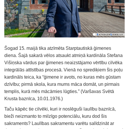
Šogad 15. maijā tika atzīmēta Starptautiskā ģimenes
diena. Šajā sakarā vēlos atsaukt atmiņā kardināla Stefana
Višiņska vārdus par ģimenes neaizstājamo vērtību cilvēka
integrālās attīstības procesā. Vienā no sprediķiem šis poļu
kardināls teica, ka “ģimene ir avots, no kuras mēs gūstam
dzīvību; pirmā skola, kura mums māca domāt, un pirmais
templis, kurā mēs mācāmies lūgties.” (Varšavas Svētā
Krusta baznīca, 10.01.1976.)
Taču kāpēc tie cilvēki, kuri ir noslēguši laulību baznīcā,
bieži neizmanto to milzīgo potenciālu, kuru dod šis
sakraments? Laulības sakramentu varētu salīdzināt ar