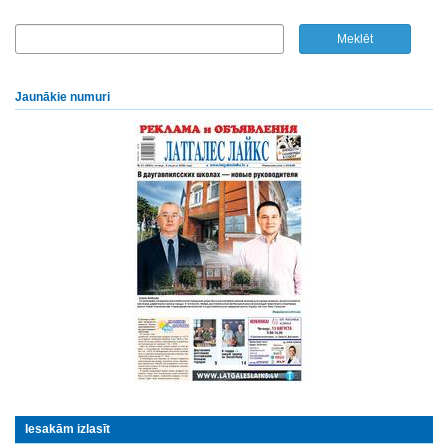
Jaunākie numuri
Iesakām izlasīt