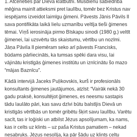
1. Atcerieties par Dieva klātbūtni. Mūsdienu sabiedrība
mēģina mainīt attieksmi pret laulību, tomēr bez Kristus nav
iespējams izveidot laimīgu ģimeni. Pāvests Jānis Pāvils II
sava pontifikāta laikā lielu uzmanību veltīja tieši ģimenes
tēmai. Viņš ierosināja pirmo Bīskapu sinodi (1980 g.) veltīt
ģimenei, lai uzsvērtu tās skaistumu, vērtību un nozīmi.
Jāņa Pāvila II piemēram seko arī pāvests Francisks,
būdams pārliecināts, ka tumsas spēki dara visu, lai
vājinātu kristīgās ģimenes institūtu un iznīcinātu šo mazo
“mājas Baznīcu”.
Kādā intervijā Jaceks Puļikovskis, kurš ir profesionāls
konsultants ģimenes jautājumos, atzīst: “Vairāk nekā 30
gadu praksē, konsultējot ģimenes, es neesmu sastapis
tādu laulāto pāri, kas savu dzīvi būtu balstījis Dievā un
kristīgās vērtībās un tomēr gribētu šķirt savu laulību. Varētu
sacīt, tas ir loģiski un atbilst Jēzus apsolījumam, ka nams,
kas ir celts uz klints – uz paša Kristus pamatiem – nekad
nesabruks. Jēzus nesolīja, ka pār šādu uz klints celtu