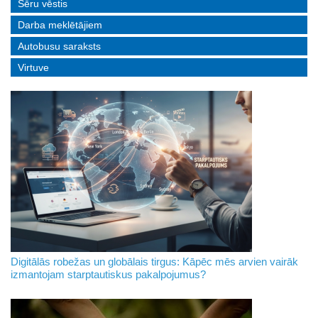
Sēru vēstis
Darba meklētājiem
Autobusu saraksts
Virtuve
Digitālās robežas un globālais tirgus: Kāpēc mēs arvien vairāk
izmantojam starptautiskus pakalpojumus?