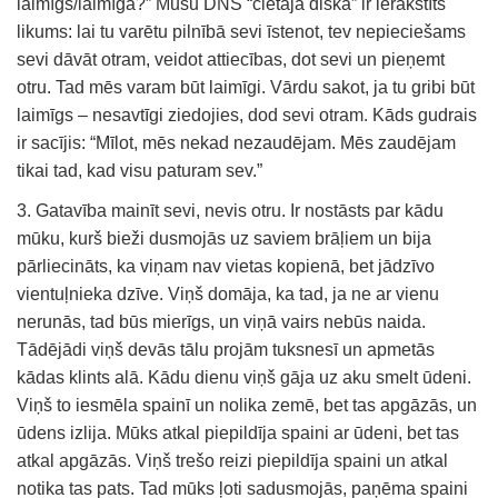
laimīgs/laimīga?” Mūsu DNS “cietajā diskā” ir ierakstīts
likums: lai tu varētu pilnībā sevi īstenot, tev nepieciešams
sevi dāvāt otram, veidot attiecības, dot sevi un pieņemt
otru. Tad mēs varam būt laimīgi. Vārdu sakot, ja tu gribi būt
laimīgs – nesavtīgi ziedojies, dod sevi otram. Kāds gudrais
ir sacījis: “Mīlot, mēs nekad nezaudējam. Mēs zaudējam
tikai tad, kad visu paturam sev.”
3. Gatavība mainīt sevi, nevis otru. Ir nostāsts par kādu
mūku, kurš bieži dusmojās uz saviem brāļiem un bija
pārliecināts, ka viņam nav vietas kopienā, bet jādzīvo
vientuļnieka dzīve. Viņš domāja, ka tad, ja ne ar vienu
nerunās, tad būs mierīgs, un viņā vairs nebūs naida.
Tādējādi viņš devās tālu projām tuksnesī un apmetās
kādas klints alā. Kādu dienu viņš gāja uz aku smelt ūdeni.
Viņš to iesmēla spainī un nolika zemē, bet tas apgāzās, un
ūdens izlija. Mūks atkal piepildīja spaini ar ūdeni, bet tas
atkal apgāzās. Viņš trešo reizi piepildīja spaini un atkal
notika tas pats. Tad mūks ļoti sadusmojās, paņēma spaini