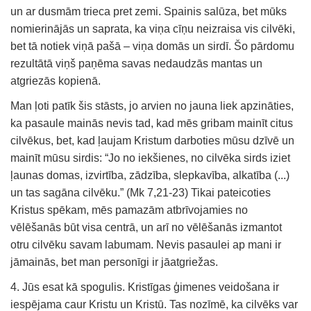
un ar dusmām trieca pret zemi. Spainis salūza, bet mūks
nomierinājās un saprata, ka viņa cīņu neizraisa vis cilvēki,
bet tā notiek viņā pašā – viņa domās un sirdī. Šo pārdomu
rezultātā viņš paņēma savas nedaudzās mantas un
atgriezās kopienā.
Man ļoti patīk šis stāsts, jo arvien no jauna liek apzināties,
ka pasaule mainās nevis tad, kad mēs gribam mainīt citus
cilvēkus, bet, kad ļaujam Kristum darboties mūsu dzīvē un
mainīt mūsu sirdis: “Jo no iekšienes, no cilvēka sirds iziet
ļaunas domas, izvirtība, zādzība, slepkavība, alkatība (...)
un tas sagāna cilvēku.” (Mk 7,21-23) Tikai pateicoties
Kristus spēkam, mēs pamazām atbrīvojamies no
vēlēšanās būt visa centrā, un arī no vēlēšanās izmantot
otru cilvēku savam labumam. Nevis pasaulei ap mani ir
jāmainās, bet man personīgi ir jāatgriežas.
4. Jūs esat kā spogulis. Kristīgas ģimenes veidošana ir
iespējama caur Kristu un Kristū. Tas nozīmē, ka cilvēks var