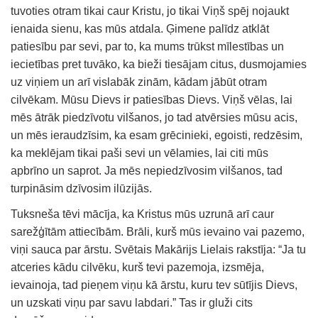
tuvoties otram tikai caur Kristu, jo tikai Viņš spēj nojaukt
ienaida sienu, kas mūs atdala. Ģimene palīdz atklāt
patiesību par sevi, par to, ka mums trūkst mīlestības un
iecietības pret tuvāko, ka bieži tiesājam citus, dusmojamies
uz viņiem un arī vislabāk zinām, kādam jābūt otram
cilvēkam. Mūsu Dievs ir patiesības Dievs. Viņš vēlas, lai
mēs ātrāk piedzīvotu vilšanos, jo tad atvērsies mūsu acis,
un mēs ieraudzīsim, ka esam grēcinieki, egoisti, redzēsim,
ka meklējam tikai paši sevi un vēlamies, lai citi mūs
apbrīno un saprot. Ja mēs nepiedzīvosim vilšanos, tad
turpināsim dzīvosim ilūzijās.
Tuksneša tēvi mācīja, ka Kristus mūs uzrunā arī caur
sarežģītām attiecībām. Brāli, kurš mūs ievaino vai pazemo,
viņi sauca par ārstu. Svētais Makārijs Lielais rakstīja: “Ja tu
atceries kādu cilvēku, kurš tevi pazemoja, izsmēja,
ievainoja, tad pieņem viņu kā ārstu, kuru tev sūtījis Dievs,
un uzskati viņu par savu labdari.” Tas ir gluži cits