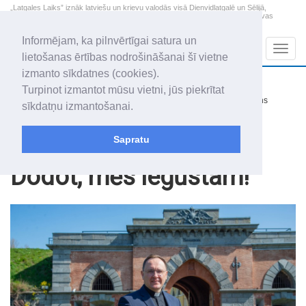
„Latgales Laiks” iznāk latviešu un krievu valodās visā Dienvidlatgalē un Sēlijā,
„Latgales Laiks” latviešu valodā aptver Daugavpils valstspilsētu, Augšdaugavas
novadu un apkārtējos novadus un pilsētas.
Informējam, ka pilnvērtīgai satura un
Sadaļas
Navig
lietošanas ērtības nodrošināšanai šī vietne
izmanto sīkdatnes (cookies).
2026. gada 8. augusts
+14.5
°C
Turpinot izmantot mūsu vietni, jūs piekrītat
Sestdiena
nedaudz mākoņains
sīkdatņu izmantošanai.
Mudīte, Vladislava, Vladislavs
Sapratu
Raksti
Dvēselei
Dodot, mēs iegūstam!