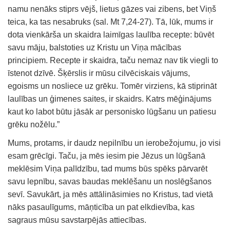
namu nenāks stiprs vējš, lietus gāzes vai zibens, bet Viņš
teica, ka tas nesabruks (sal. Mt 7,24-27). Tā, lūk, mums ir
dota vienkārša un skaidra laimīgas laulība recepte: būvēt
savu māju, balstoties uz Kristu un Viņa mācības
principiem. Recepte ir skaidra, taču nemaz nav tik viegli to
īstenot dzīvē. Šķērslis ir mūsu cilvēciskais vājums,
egoisms un nosliece uz grēku. Tomēr virziens, kā stiprināt
laulības un ģimenes saites, ir skaidrs. Katrs mēģinājums
kaut ko labot būtu jāsāk ar personisko lūgšanu un patiesu
grēku nožēlu.”
Mums, protams, ir daudz nepilnību un ierobežojumu, jo visi
esam grēcīgi. Taču, ja mēs iesim pie Jēzus un lūgšanā
meklēsim Viņa palīdzību, tad mums būs spēks pārvarēt
savu lepnību, savas baudas meklēšanu un noslēgšanos
sevī. Savukārt, ja mēs attālināsimies no Kristus, tad vietā
nāks pasaulīgums, māņticība un pat elkdievība, kas
sagraus mūsu savstarpējās attiecības.