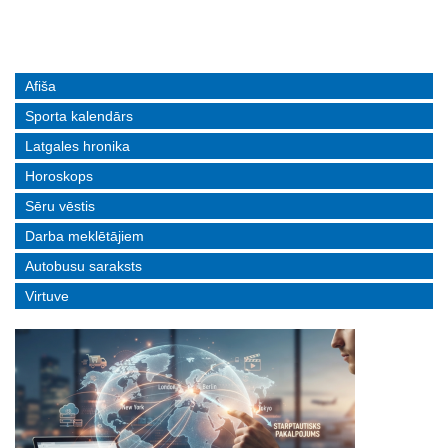
волейболе
управление пополнили молодые специалисты
Afiša
Sporta kalendārs
Latgales hronika
Horoskops
Sēru vēstis
Darba meklētājiem
Autobusu saraksts
Virtuve