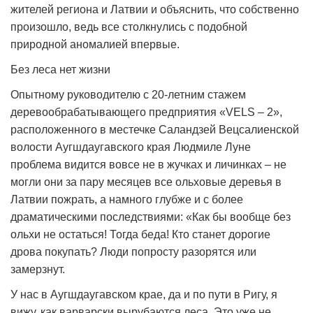
жителей региона и Латвии и объяснить, что собственно
произошло, ведь все столкнулись с подобной
природной аномалией впервые.
Без леса нет жизни
Опытному руководителю с 20-летним стажем
деревообрабатывающего предприятия «VELS – 2»,
расположенного в местечке Саландзей Вецсалиенской
волости Аугшдаугавского края Людмиле Луне
проблема видится вовсе не в жучках и личинках – не
могли они за пару месяцев все ольховые деревья в
Латвии пожрать, а намного глубже и с более
драматическими последствиями: «Как бы вообще без
ольхи не остаться! Тогда беда! Кто станет дорогие
дрова покупать? Люди попросту разорятся или
замерзнут.
У нас в Аугшдаугавском крае, да и по пути в Ригу, я
вижу, как варварски вырубаются леса. Это уже не