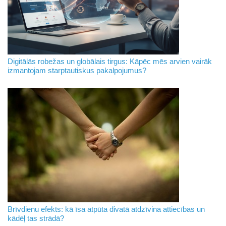
Digitālās robežas un globālais tirgus: Kāpēc mēs arvien vairāk
izmantojam starptautiskus pakalpojumus?
Brīvdienu efekts: kā īsa atpūta divatā atdzīvina attiecības un
kādēļ tas strādā?