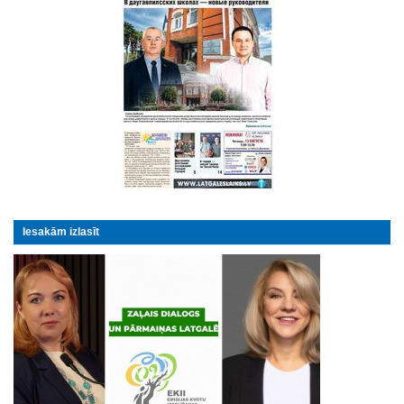
Iesakām izlasīt