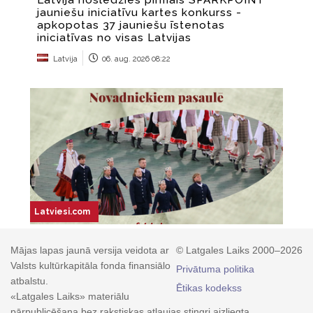
Mājas lapas jaunā versija veidota ar
© Latgales Laiks 2000–2026
Valsts kultūrkapitāla fonda finansiālo
Privātuma politika
atbalstu.
Ētikas kodekss
«Latgales Laiks» materiālu
pārpublicēšana bez rakstiskas atļaujas stingri aizliegta.