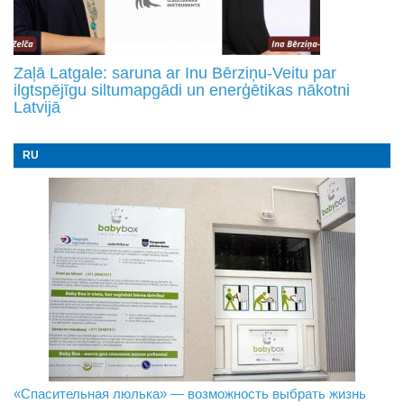
Zaļā Latgale: saruna ar Inu Bērziņu-Veitu par
ilgtspējīgu siltumapgādi un enerģētikas nākotni
Latvijā
RU
«Спасительная люлька» — возможность выбрать жизнь
В Даугавпилсе определили сильнейших в пляжном
Новое поколение пограничников: Даугавпилсское