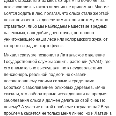
Даже старожилы этих мест, которым по 80-90 лет, за
всю свою жизнь такого явления не припомнят. Многие
боятся ходить в лес, полагая, что ольха стала жертвой
неких неизвестных доселе химикатов и потому можно
отравиться, либо мы наблюдаем нашествие вредных
насекомых, наподобие древоточца, поголовно
уничтожающего наши леса или колорадского жука, от
которого страдает картофель».
Михаил сразу же позвонил в Латгальское отделение
Государственной службы защиты растений (VAAD), где
его внимательно выслушали, но к неудовольствию
пенсионера, реальной подмоги не оказали,
посоветовав ему своими силами и средствами
бороться с заболеванием ольховых деревьев. «Мне
сказали, что лабораторные исследования на предмет
заболевания ольхи я должен делать за свой счет. Но
почему? А участие в этой проблеме государства? Ведь
проблема касается не только меня лично, но и Латвии в