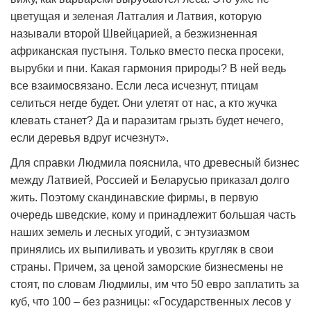
цветущая и зеленая Латгалия и Латвия, которую
называли второй Швейцарией, а безжизненная
африканская пустыня. Только вместо песка просеки,
вырубки и пни. Какая гармония природы? В ней ведь
все взаимосвязано. Если леса исчезнут, птицам
селиться негде будет. Они улетят от нас, а кто жучка
клевать станет? Да и паразитам грызть будет нечего,
если деревья вдруг исчезнут».
Для справки Людмила пояснила, что древесный бизнес
между Латвией, Россией и Беларусью приказал долго
жить. Поэтому скандинавские фирмы, в первую
очередь шведские, кому и принадлежит большая часть
наших земель и лесных угодий, с энтузиазмом
принялись их выпиливать и увозить кругляк в свои
страны. Причем, за ценой заморские бизнесмены не
стоят, по словам Людмилы, им что 50 евро заплатить за
куб, что 100 – без разницы: «Государственных лесов у