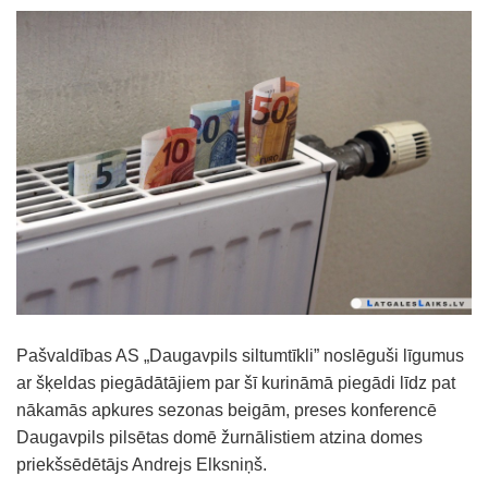
Pašvaldības AS „Daugavpils siltumtīkli” noslēguši līgumus
ar šķeldas piegādātājiem par šī kurināmā piegādi līdz pat
nākamās apkures sezonas beigām, preses konferencē
Daugavpils pilsētas domē žurnālistiem atzina domes
priekšsēdētājs Andrejs Elksniņš.