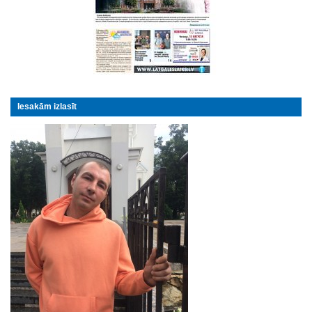
Iesakām izlasīt