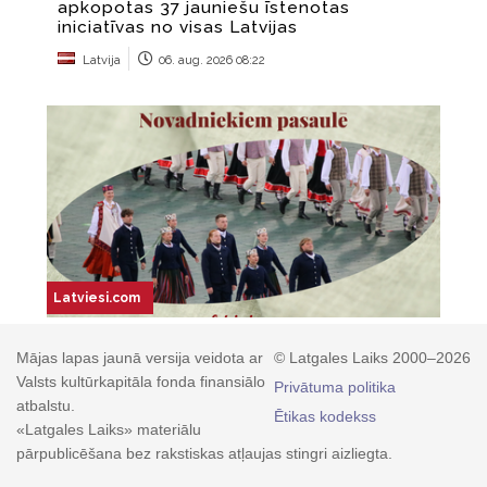
Mājas lapas jaunā versija veidota ar
© Latgales Laiks 2000–2026
Valsts kultūrkapitāla fonda finansiālo
Privātuma politika
atbalstu.
Ētikas kodekss
«Latgales Laiks» materiālu
pārpublicēšana bez rakstiskas atļaujas stingri aizliegta.