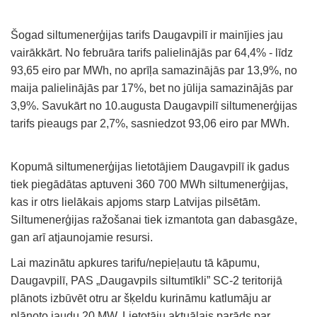
Šogad siltumenerģijas tarifs Daugavpilī ir mainījies jau
vairākkārt. No februāra tarifs palielinājās par 64,4% - līdz
93,65 eiro par MWh, no aprīļa samazinājās par 13,9%, no
maija palielinājās par 17%, bet no jūlija samazinājās par
3,9%. Savukārt no 10.augusta Daugavpilī siltumenerģijas
tarifs pieaugs par 2,7%, sasniedzot 93,06 eiro par MWh.
Kopumā siltumenerģijas lietotājiem Daugavpilī ik gadus
tiek piegādātas aptuveni 360 700 MWh siltumenerģijas,
kas ir otrs lielākais apjoms starp Latvijas pilsētām.
Siltumenerģijas ražošanai tiek izmantota gan dabasgāze,
gan arī atjaunojamie resursi.
Lai mazinātu apkures tarifu/nepieļautu tā kāpumu,
Daugavpilī, PAS „Daugavpils siltumtīkli” SC-2 teritorijā
plānots izbūvēt otru ar šķeldu kurināmu katlumāju ar
plānoto jaudu 20 MW. Lietotāju aktuālais parāds par