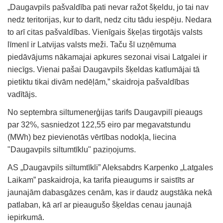
„Daugavpils pašvaldība pati nevar ražot šķeldu, jo tai nav
nedz teritorijas, kur to darīt, nedz citu tādu iespēju. Nedara
to arī citas pašvaldības. Vienīgais šķeļas tirgotājs valsts
līmenī ir Latvijas valsts meži. Taču šī uzņēmuma
piedāvājums nākamajai apkures sezonai visai Latgalei ir
niecīgs. Vienai pašai Daugavpils šķeldas katlumājai tā
pietiktu tikai divām nedēļām,” skaidroja pašvaldības
vadītājs.
No septembra siltumenerģijas tarifs Daugavpilī pieaugs
par 32%, sasniedzot 122,55 eiro par megavatstundu
(MWh) bez pievienotās vērtības nodokļa, liecina
"Daugavpils siltumtīklu" paziņojums.
AS „Daugavpils siltumtīkli” Aleksabdrs Karpenko „Latgales
Laikam” paskaidroja, ka tarifa pieaugums ir saistīts ar
jaunajām dabasgāzes cenām, kas ir daudz augstāka nekā
patlaban, kā arī ar pieaugušo šķeldas cenau jaunajā
iepirkumā.