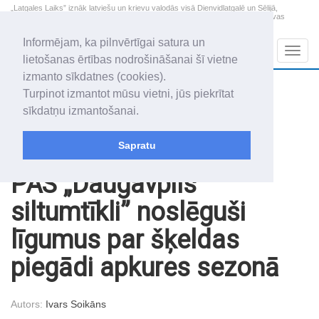
„Latgales Laiks” iznāk latviešu un krievu valodās visā Dienvidlatgalē un Sēlijā,
„Latgales Laiks” latviešu valodā aptver Daugavpils valstspilsētu, Augšdaugavas
novadu un apkārtējos novadus un pilsētas.
Informējam, ka pilnvērtīgai satura un
Sadaļas
Navig
lietošanas ērtības nodrošināšanai šī vietne
izmanto sīkdatnes (cookies).
2026. gada 8. augusts
+11.7
°C
Turpinot izmantot mūsu vietni, jūs piekrītat
Sestdiena
skaidrs laiks
sīkdatņu izmantošanai.
Mudīte, Vladislava, Vladislavs
Sapratu
Raksti
Nauda
PAS „Daugavpils
siltumtīkli” noslēguši
līgumus par šķeldas
piegādi apkures sezonā
Autors:
Ivars Soikāns