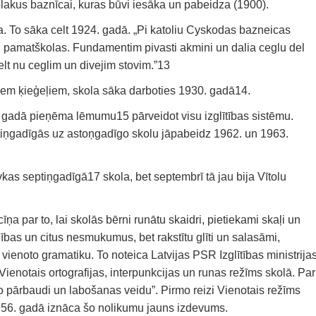
akus baznīcai, kuras būvi iesāka un pabeidza (1900).
a. To sāka celt 1924. gadā. „Pi katoliu Cyskodas bazneicas
l pamatškolas. Fundamentim pivasti akmini un dalia ceglu del
lt nu ceglim un divejim stovim.”13
niem ķieģeļiem, skola sāka darboties 1930. gadā14.
gadā pieņēma lēmumu15 pārveidot visu izglītības sistēmu.
ptiņgadīgās uz astoņgadīgo skolu jāpabeidz 1962. un 1963.
kas septiņgadīgā17 skola, bet septembrī tā jau bija Vītolu
ņa par to, lai skolās bērni runātu skaidri, pietiekami skaļi un
ības un citus nesmukumus, bet rakstītu glīti un salasāmi,
vienoto gramatiku. To noteica Latvijas PSR Izglītības ministrija
Vienotais ortografijas, interpunkcijas un runas režīms skolā. Par
to pārbaudi un labošanas veidu”. Pirmo reizi Vienotais režīms
1956. gadā iznāca šo nolikumu jauns izdevums.