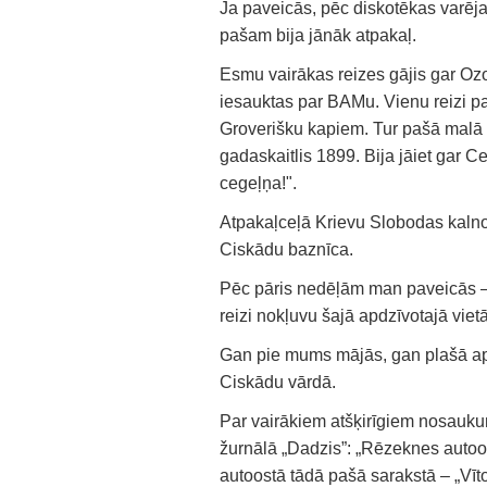
Ja paveicās, pēc diskotēkas varēj
pašam bija jānāk atpakaļ.
Esmu vairākas reizes gājis gar Oz
iesauktas par BAMu. Vienu reizi p
Groverišku kapiem. Tur pašā malā ir
gadaskaitlis 1899. Bija jāiet gar Ce
cegeļņa!".
Atpakaļceļā Krievu Slobodas kalnos
Ciskādu baznīca.
Pēc pāris nedēļām man paveicās –
reizi nokļuvu šajā apdzīvotajā vietā
Gan pie mums mājās, gan plašā apk
Ciskādu vārdā.
Par vairākiem atšķirīgiem nosaukum
žurnālā „Dadzis”: „Rēzeknes autoos
autoostā tādā pašā sarakstā – „Vīt