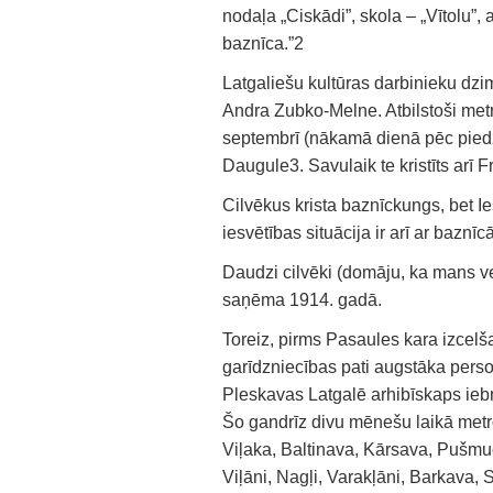
nodaļa „Ciskādi”, skola – „Vītolu”
baznīca.”2
Latgaliešu kultūras darbinieku dzi
Andra Zubko-Melne. Atbilstoši met
septembrī (nākamā dienā pēc piedzi
Daugule3. Savulaik te kristīts arī 
Cilvēkus krista baznīckungs, bet I
iesvētības situācija ir arī ar baznīc
Daudzi cilvēki (domāju, ka mans ve
saņēma 1914. gadā.
Toreiz, pirms Pasaules kara izcelša
garīdzniecības pati augstāka pers
Pleskavas Latgalē arhibīskaps iebr
Šo gandrīz divu mēnešu laikā metr
Viļaka, Baltinava, Kārsava, Pušmuc
Viļāni, Nagļi, Varakļāni, Barkava, 