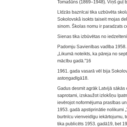
Tomašūns (1869–1948). Viņš guļ bl
Līdzās baznīcai tika uzbūvēta skol
Sokolovskâ isokts taiseit mojas de
sinom. Školas nomu ir paradzats ce
Sienas tika izbūvētas no iedzelte
Padomju Savienības vadība 1958. 
„Likumā noteikts, ka pāreja no se
mācību gadā.”16
1961. gada vasarā vēl bija Sokolov
astoņgadīgā18.
Gadus desmit agrāk Latvijā sākās cī
saprotami, izskaužot izlokšņu īpatn
ievērojot noformējuma prasības un 
1953. gadā apstiprinātie nolikumi „
burtnīcu vienveidīgu iekārtojumu, 
tika publicēts 1953. gadā19, bet 