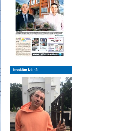
Iesakām izlasīt