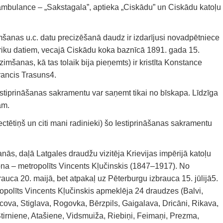
, ambulance – „Sakstagala”, aptieka „Ciskādu” un Ciskādu katoļu
mšanas u.c. datu precizēšanā daudz ir izdarījusi novadpētniece
riku datiem, vecajā Ciskādu koka baznīcā 1891. gada 15.
mšanas, kā tas tolaik bija pieņemts) ir kristīta Konstance
Francis Trasuns4.
estiprināšanas sakramentu var saņemt tikai no bīskapa. Līdzīga
ām.
ctētiņš un citi mani radinieki) šo Iestiprināšanas sakramentu
nās, daļā Latgales draudžu vizitēja Krievijas impērijā katoļu
ona – metropolīts Vincents Kļučinskis (1847–1917). No
auca 20. maijā, bet atpakaļ uz Pēterburgu izbrauca 15. jūlijā5.
opolīts Vincents Kļučinskis apmeklēja 24 draudzes (Balvi,
ova, Stiglava, Rogovka, Bērzpils, Gaigalava, Dricāni, Rikava,
Stirniene, Atašiene, Vidsmuiža, Riebiņi, Feimaņi, Prezma,