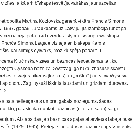
vizītes laikā arhibīskaps iesvētīja vairākas jaunuzceltas
 metropolīta Martina Kozlovska ģenerālvikārs Francis Simons
 1897. gadā8. „Braukdams uz Latwiju, jis izamòcija runot pa
ajusmei nabeja gola, kad dzèrdeja styprù, swarigù weiskupa
ranča Simona Latgalē vizitēja arī bīskaps Karols
šis, kai slimigs cylwaks, moz kù spèja padarit.”11
enta Kļučinska vizītes un baznīcas iesvētīšanas tā tika
apzogta Cyskoda baznica. Swatzagliga ruka iznasuse skaistu
drebes, diwejus bikerus (kelikus) un „pušku” (kur stow Wysusw.
 ap oltoru. Zagli tykuši iškinia lauzdami un grizdami durowas.
.”12
ās pats nelietīgākais un pretīgākais noziegums, šādas
tiktu, parasti tika norīkoti baznīcas (citur arī kapu) sargi.
edījumi. Aiz apsīdas jeb baznīcas apaļās altārvietas labajā pus
vičs (1929–1995). Pretējā stūrī atdusas baznīckungs Vincents