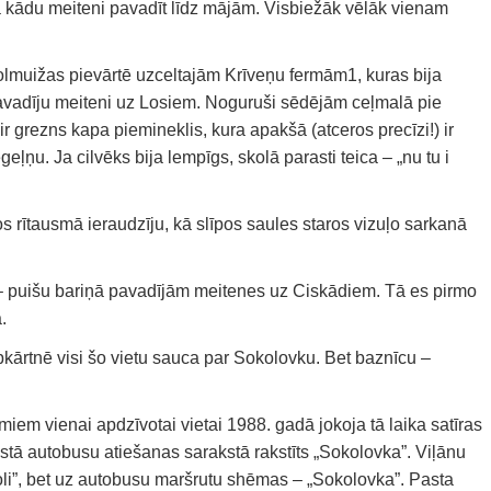
a kādu meiteni pavadīt līdz mājām. Visbiežāk vēlāk vienam
olmuižas pievārtē uzceltajām Krīveņu fermām1, kuras bija
avadīju meiteni uz Losiem. Noguruši sēdējām ceļmalā pie
 grezns kapa piemineklis, kura apakšā (atceros precīzi!) ir
geļņu. Ja cilvēks bija lempīgs, skolā parasti teica – „nu tu i
 rītausmā ieraudzīju, kā slīpos saules staros vizuļo sarkanā
 puišu bariņā pavadījām meitenes uz Ciskādiem. Tā es pirmo
.
ārtnē visi šo vietu sauca par Sokolovku. Bet baznīcu –
iem vienai apdzīvotai vietai 1988. gadā jokoja tā laika satīras
tā autobusu atiešanas sarakstā rakstīts „Sokolovka”. Viļānu
oli”, bet uz autobusu maršrutu shēmas – „Sokolovka”. Pasta