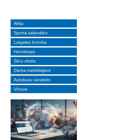
Afiša
Sporta kalendārs
Latgales hronika
Horoskops
Sēru vēstis
Darba meklētājiem
Autobusu saraksts
Virtuve