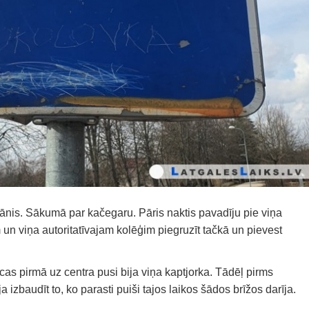
nis. Sākumā par kačegaru. Pāris naktis pavadīju pie viņa
 un viņa autoritatīvajam kolēģim piegruzīt tačkā un pievest
īcas pirmā uz centra pusi bija viņa kaptjorka. Tādēļ pirms
a izbaudīt to, ko parasti puiši tajos laikos šādos brīžos darīja.