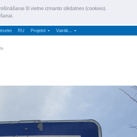
„Latgales Laiks” iznāk latv
rošināšanai šī vietne izmanto sīkdatnes (cookies).
„Latgales Laiks” latviešu valodā aptver Daugavpils valstspilsētu, Augš
ošanai.
e-abonēšana
Abonēšana
Reklāma
Sludi
ēselei
RU
Projekti
Vairāk...
ta