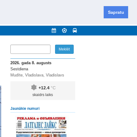
iešu un krievu valodās visā Dienvidlatgalē un Sēlijā,
daugavas novadu un apkārtējos novadus un pilsētas.
Sapratu
nājumi
Arhīvs
Kontakti
2026. gada 8. augusts
Sestdiena
Mudīte, Vladislava, Vladislavs
+12.4
°C
skaidrs laiks
Jaunākie numuri