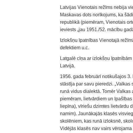
Latvijas Vienotais režīms nebija vie
Maskavas dots norīkojums, ka šādi 
republikā (piemēram, Vienotais ort
ieviests „jau 1951./52. mācību gad
Izlokšņu īpatnības Vienotajā režīm
defektiem u.c.
Latgalē cīņa ar izlokšņu īpatnībām 
Latvijā.
1956. gada februārī notikušajos 3.
stāstīja par savu pieredzi. „Valkas
runā vidus dialektā. Tomēr Valkas 
piemēram, lietvārdiem un īpašības
liepīna), vīriešu dzimtes lietvārdu 
namim). Jaunākajās klasēs visviegl
skolēniem, kas runā izloksnē, skolo
Vidējās klasēs nav vairs vērojama 