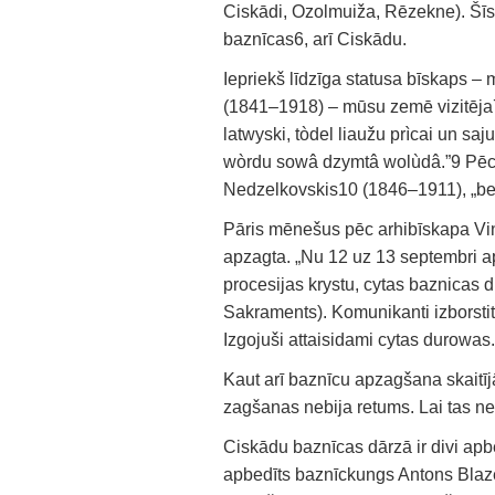
Ciskādi, Ozolmuiža, Rēzekne). Šīs 
baznīcas6, arī Ciskādu.
Iepriekš līdzīga statusa bīskaps –
(1841–1918) – mūsu zemē vizitēja7
latwyski, tòdel liaužu prìcai un s
wòrdu sowâ dzymtâ wolùdâ.”9 Pēc F
Nedzelkovskis10 (1846–1911), „bet 
Pāris mēnešus pēc arhibīskapa Vinc
apzagta. „Nu 12 uz 13 septembri 
procesijas krystu, cytas baznicas 
Sakraments). Komunikanti izborstiti
Izgojuši attaisidami cytas durowas
Kaut arī baznīcu apzagšana skaitīj
zagšanas nebija retums. Lai tas neno
Ciskādu baznīcas dārzā ir divi apb
apbedīts baznīckungs Antons Blaze