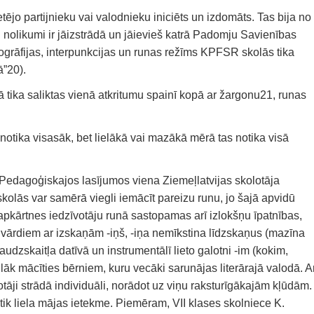
tējo partijnieku vai valodnieku iniciēts un izdomāts. Tas bija no
nolikumi ir jāizstrādā un jāievieš katrā Padomju Savienības
ogrāfijas, interpunkcijas un runas režīms KPFSR skolās tika
ā”20).
ā tika saliktas vienā atkritumu spainī kopā ar žargonu21, runas
notika visasāk, bet lielākā vai mazākā mērā tas notika visā
 Pedagoģiskajos lasījumos viena Ziemeļlatvijas skolotāja
 skolās var samērā viegli iemācīt pareizu runu, jo šajā apvidū
apkārtnes iedzīvotāju runā sastopamas arī izlokšņu īpatnības,
 vārdiem ar izskaņām -iņš, -iņa nemīkstina līdzskaņus (mazīna
daudzskaitļa datīvā un instrumentālī lieto galotni -im (kokim,
āk mācīties bērniem, kuru vecāki sarunājas literārajā valodā. A
tāji strādā individuāli, norādot uz viņu raksturīgākajām kļūdām.
tik liela mājas ietekme. Piemēram, VII klases skolniece K.