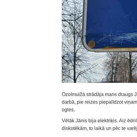
Ozolmuižā strādāja mans draugs Jā
darbā, pie reizes piepalīdzot viņam
ogles.
Vēlāk Jānis bija elektriķis. Aiz ēdn
diskotēkām, to laikā un pēc te varēj