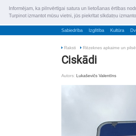
Informējam, ka pilnvērtīgai satura un lietošanas ērtības nod
Turpinot izmantot mūsu vietni, jūs piekrītat sīkdatņu izmant
Sabiedrība
Izglītība
Kultūra
Dv
Raksti
Rēzeknes apkaime un pilsē
Ciskādi
Autors:
Lukaševičs Valentīns