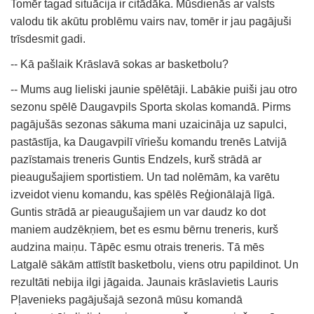
Tomēr tagad situācija ir citādāka. Mūsdienās ar valsts
valodu tik akūtu problēmu vairs nav, tomēr ir jau pagājuši
trīsdesmit gadi.
-- Kā pašlaik Krāslavā sokas ar basketbolu?
-- Mums aug lieliski jaunie spēlētāji. Labākie puiši jau otro
sezonu spēlē Daugavpils Sporta skolas komandā. Pirms
pagājušās sezonas sākuma mani uzaicināja uz sapulci,
pastāstīja, ka Daugavpilī vīriešu komandu trenēs Latvijā
pazīstamais treneris Guntis Endzels, kurš strādā ar
pieaugušajiem sportistiem. Un tad nolēmām, ka varētu
izveidot vienu komandu, kas spēlēs Reģionālajā līgā.
Guntis strādā ar pieaugušajiem un var daudz ko dot
maniem audzēkņiem, bet es esmu bērnu treneris, kurš
audzina maiņu. Tāpēc esmu otrais treneris. Tā mēs
Latgalē sākām attīstīt basketbolu, viens otru papildinot. Un
rezultāti nebija ilgi jāgaida. Jaunais krāslavietis Lauris
Pļavenieks pagājušajā sezonā mūsu komandā