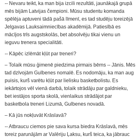
-- Nevaru teikt, ka man bija izcili rezultāti, jaunākajā grupā
mēs bijām Latvijas čempioni. Mūsu studentu komanda
spēlēja aptuveni tādā pašā līmenī, es tad studēju toreizējā
Jelgavas Lauksaimniecības akadēmijā. Patiesībā es
mācījos trīs augstskolās, bet absolvēju tikai vienu un
ieguvu trenera specialitāti.
-- Kāpēc izlēmāt kļūt par treneri?
– Tolaik mūsu ģimenē piedzima pirmais bērns -- Jānis. Mēs
tad dzīvojām Gulbenes nomalē. Es nodomāju, ka man aug
puisis, kurš varētu kļūt par lielisku basketbolistu. Es
iekārtojos vēl vienā darbā, tolaik strādāju par galdnieku,
bet iestājos sporta skolā, vienlaikus strādājot par
basketbola treneri Lizumā, Gulbenes novadā.
– Kā jūs nokļuvāt Krāslavā?
-- Atbraucu ciemos pie sava kursa biedra Krāslavā, mēs
toreiz parunājām ar Valēriju Ļaksu, kurš teica, ka jābrauc