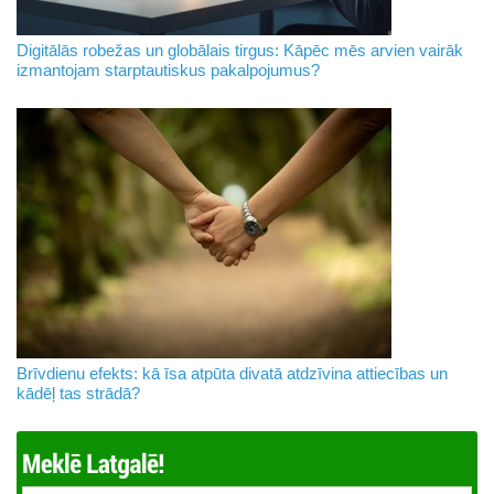
Digitālās robežas un globālais tirgus: Kāpēc mēs arvien vairāk
izmantojam starptautiskus pakalpojumus?
Brīvdienu efekts: kā īsa atpūta divatā atdzīvina attiecības un
kādēļ tas strādā?