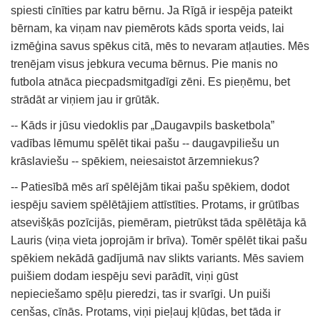
spiesti cīnīties par katru bērnu. Ja Rīgā ir iespēja pateikt
bērnam, ka viņam nav piemērots kāds sporta veids, lai
izmēģina savus spēkus citā, mēs to nevaram atļauties. Mēs
trenējam visus jebkura vecuma bērnus. Pie manis no
futbola atnāca piecpadsmitgadīgi zēni. Es pieņēmu, bet
strādāt ar viņiem jau ir grūtāk.
-- Kāds ir jūsu viedoklis par „Daugavpils basketbola”
vadības lēmumu spēlēt tikai pašu -- daugavpiliešu un
krāslaviešu -- spēkiem, neiesaistot ārzemniekus?
-- Patiesībā mēs arī spēlējām tikai pašu spēkiem, dodot
iespēju saviem spēlētājiem attīstīties. Protams, ir grūtības
atsevišķās pozīcijās, piemēram, pietrūkst tāda spēlētāja kā
Lauris (viņa vieta joprojām ir brīva). Tomēr spēlēt tikai pašu
spēkiem nekādā gadījumā nav slikts variants. Mēs saviem
puišiem dodam iespēju sevi parādīt, viņi gūst
nepieciešamo spēļu pieredzi, tas ir svarīgi. Un puiši
cenšas, cīnās. Protams, viņi pieļauj kļūdas, bet tāda ir