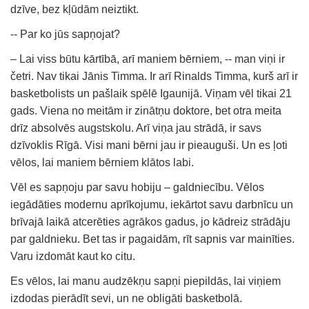
dzīve, bez kļūdām neiztikt.
-- Par ko jūs sapņojat?
– Lai viss būtu kārtībā, arī maniem bērniem, -- man viņi ir
četri. Nav tikai Jānis Timma. Ir arī Rinalds Timma, kurš arī ir
basketbolists un pašlaik spēlē Igaunijā. Viņam vēl tikai 21
gads. Viena no meitām ir zinātņu doktore, bet otra meita
drīz absolvēs augstskolu. Arī viņa jau strādā, ir savs
dzīvoklis Rīgā. Visi mani bērni jau ir pieauguši. Un es ļoti
vēlos, lai maniem bērniem klātos labi.
Vēl es sapņoju par savu hobiju – galdniecību. Vēlos
iegādāties modernu aprīkojumu, iekārtot savu darbnīcu un
brīvajā laikā atcerēties agrākos gadus, jo kādreiz strādāju
par galdnieku. Bet tas ir pagaidām, rīt sapnis var mainīties.
Varu izdomāt kaut ko citu.
Es vēlos, lai manu audzēkņu sapņi piepildās, lai viņiem
izdodas pierādīt sevi, un ne obligāti basketbolā.