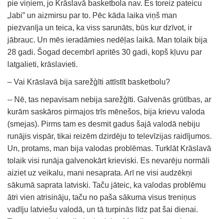
pie viņiem, jo ​​Krāslavā basketbola nav. Es toreiz pateicu
„labi” un aizmirsu par to. Pēc kāda laika viņš man
piezvanīja un teica, ka viss sarunāts, būs kur dzīvot, ir
jābrauc. Un mēs ieradāmies nedēļas laikā. Man tolaik bija
28 gadi. Šogad decembrī apritēs 30 gadi, kopš kļuvu par
latgalieti, krāslavieti.
– Vai Krāslavā bija sarežģīti attīstīt basketbolu?
-- Nē, tas nepavisam nebija sarežģīti. Galvenās grūtības, ar
kurām saskāros pirmajos trīs mēnešos, bija krievu valoda
(smejas). Pirms tam es desmit gadus šajā valodā nebiju
runājis vispār, tikai reizēm dzirdēju to televīzijas raidījumos.
Un, protams, man bija valodas problēmas. Turklāt Krāslavā
tolaik visi runāja galvenokārt krieviski. Es nevarēju normāli
aiziet uz veikalu, mani nesaprata. Arī ne visi audzēkņi
sākumā saprata latviski. Taču jāteic, ka valodas problēmu
ātri vien atrisināju, taču no paša sākuma visus treniņus
vadīju latviešu valodā, un tā turpinās līdz pat šai dienai.