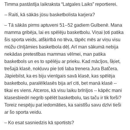
Timma pastāstīja laikraksta “Latgales Laiks” reportierei.
-- Raiti, kā sākās jūsu basketbolista karjera?
– Tā sākās pirms aptuveni 51--52 gadiem Gulbenē. Mana
mamma gribēja, lai es spēlēju basketbolu. Viņai ļoti patika
šis sporta veids, atšķirībā no tēva, tāpēc mēs ar viņu visu
mūžu cīnījāmies basketbola dēļ. Arī man sākumā nebija
nekādas pretestības mammas vēlmei, man patika
basketbols un es to spēlēju ar prieku. Kad mācījos, šķiet,
trešajā klasē, nokļuvu pie ļoti laba trenera Jura Batčera.
Jāpiebilst, ka es biju vienīgais savā klasē, kas spēlēja
basketbolu, paralēlklasēs bija arī citi, bet manā klasē --
tikai es viens. Atceros, kā visu laiku brīnījos -- kāpēc mani
klasesbiedri negrib spēlēt basketbolu, tas taču ir tik forši?
Toreiz nespēju pat iedomāties, ka saistīšu savu dzīvi tieši
ar šo sporta veidu.
– Ko esat sasniedzis kā sportists?