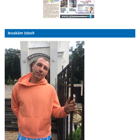
Iesakām izlasīt