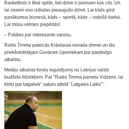
Basketbols ir tikai spēle, bet dzīve ir pavisam kas cits. Un
lai viņiem viss izdodas pieaugušo dzīvē. Lai kāds gūst
panākumus biznesā, kāds -- sportā, kāds -- radošā darbā.
Lai mūsu vēlmes piepildās!
– Paldies par interesanto sarunu.
Raitis Timma pateicās Krāslavas novada domei un tās
priekšsēdētājam Gunāram Upeniekam par pastāvīgo
atbalstu.
Mediju atbalsta fonda ieguldījums no Latvijas valsts
budžeta līdzekļiem. Par "Raitis Timma pameta Vidzemi, lai
kļūtu par latgalieti" saturu atbild ''Latgales Laiks'".