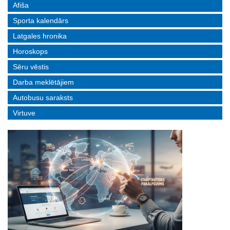
Afiša
Sporta kalendārs
Latgales hronika
Horoskops
Sēru vēstis
Darba meklētājiem
Autobusu saraksts
Virtuve