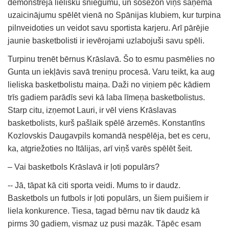
demonstrēja lielisku sniegumu, un šosezon viņš saņēma
uzaicinājumu spēlēt vienā no Spānijas klubiem, kur turpina
pilnveidoties un veidot savu sportista karjeru. Arī pārējie
jaunie basketbolisti ir ievērojami uzlabojuši savu spēli.
Turpinu trenēt bērnus Krāslavā. Šo to esmu pasmēlies no
Gunta un iekļāvis savā treniņu procesā. Varu teikt, ka aug
lieliska basketbolistu maiņa. Daži no viņiem pēc kādiem
trīs gadiem parādīs sevi kā laba līmeņa basketbolistus.
Starp citu, izņemot Lauri, ir vēl viens Krāslavas
basketbolists, kurš pašlaik spēlē ārzemēs. Konstantīns
Kozlovskis Daugavpils komandā nespēlēja, bet es ceru,
ka, atgriežoties no Itālijas, arī viņš varēs spēlēt šeit.
– Vai basketbols Krāslavā ir ļoti populārs?
-- Jā, tāpat kā citi sporta veidi. Mums to ir daudz.
Basketbols un futbols ir ļoti populārs, un šiem puišiem ir
liela konkurence. Tiesa, tagad bērnu nav tik daudz kā
pirms 30 gadiem, vismaz uz pusi mazāk. Tāpēc esam