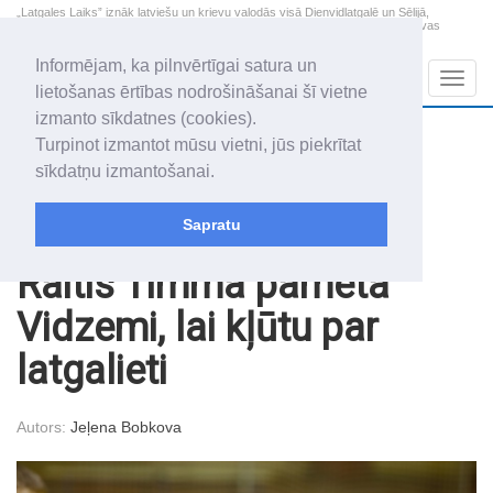
„Latgales Laiks” iznāk latviešu un krievu valodās visā Dienvidlatgalē un Sēlijā,
„Latgales Laiks” latviešu valodā aptver Daugavpils valstspilsētu, Augšdaugavas
novadu un apkārtējos novadus un pilsētas.
Informējam, ka pilnvērtīgai satura un
Sadaļas
Navig
lietošanas ērtības nodrošināšanai šī vietne
izmanto sīkdatnes (cookies).
2026. gada 9. augusts
+18.9
°C
Turpinot izmantot mūsu vietni, jūs piekrītat
Svētdiena
skaidrs laiks
sīkdatņu izmantošanai.
Genovefa, Genoveva, Madara
Sapratu
Raksti
Latgale - stiprie, uzņēmīgie darītāji
Raitis Timma pameta
Vidzemi, lai kļūtu par
latgalieti
Autors:
Jeļena Bobkova