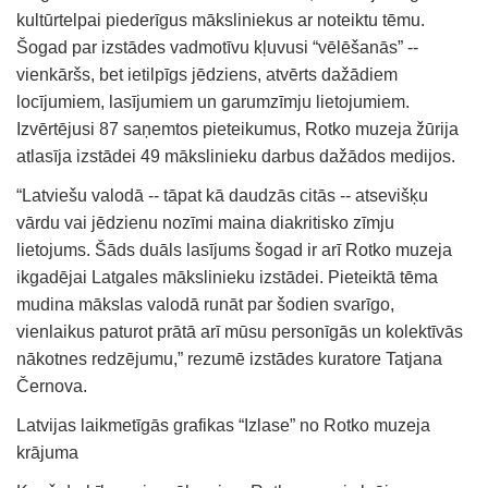
kultūrtelpai piederīgus māksliniekus ar noteiktu tēmu.
Šogad par izstādes vadmotīvu kļuvusi “vēlēšanās” --
vienkāršs, bet ietilpīgs jēdziens, atvērts dažādiem
locījumiem, lasījumiem un garumzīmju lietojumiem.
Izvērtējusi 87 saņemtos pieteikumus, Rotko muzeja žūrija
atlasīja izstādei 49 mākslinieku darbus dažādos medijos.
“Latviešu valodā -- tāpat kā daudzās citās -- atsevišķu
vārdu vai jēdzienu nozīmi maina diakritisko zīmju
lietojums. Šāds duāls lasījums šogad ir arī Rotko muzeja
ikgadējai Latgales mākslinieku izstādei. Pieteiktā tēma
mudina mākslas valodā runāt par šodien svarīgo,
vienlaikus paturot prātā arī mūsu personīgās un kolektīvās
nākotnes redzējumu,” rezumē izstādes kuratore Tatjana
Černova.
Latvijas laikmetīgās grafikas “Izlase” no Rotko muzeja
krājuma