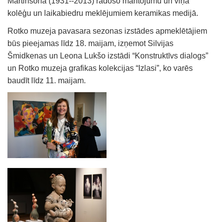
Martinsona (1931--2013) radošo mantojumu un viņa
kolēģu un laikabiedru meklējumiem keramikas medijā.
Rotko muzeja pavasara sezonas izstādes apmeklētājiem
būs pieejamas līdz 18. maijam, izņemot Silvijas
Šmidkenas un Leona Lukšo izstādi “Konstruktīvs dialogs”
un Rotko muzeja grafikas kolekcijas “Izlasi”, ko varēs
baudīt līdz 11. maijam.