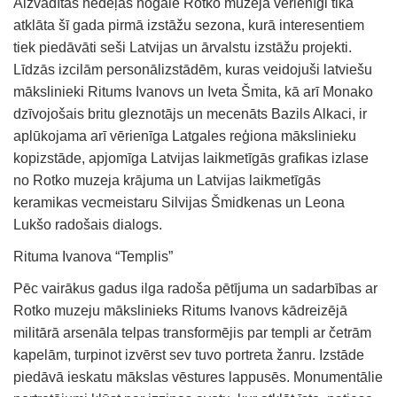
Aizvadītās nedēļas nogalē Rotko muzejā vērienīgi tika
atklāta šī gada pirmā izstāžu sezona, kurā interesentiem
tiek piedāvāti seši Latvijas un ārvalstu izstāžu projekti.
Līdzās izcilām personālizstādēm, kuras veidojuši latviešu
mākslinieki Ritums Ivanovs un Iveta Šmita, kā arī Monako
dzīvojošais britu gleznotājs un mecenāts Bazils Alkaci, ir
aplūkojama arī vērienīga Latgales reģiona mākslinieku
kopizstāde, apjomīga Latvijas laikmetīgās grafikas izlase
no Rotko muzeja krājuma un Latvijas laikmetīgās
keramikas vecmeistaru Silvijas Šmidkenas un Leona
Lukšo radošais dialogs.
Rituma Ivanova “Templis”
Pēc vairākus gadus ilga radoša pētījuma un sadarbības ar
Rotko muzeju mākslinieks Ritums Ivanovs kādreizējā
militārā arsenāla telpas transformējis par templi ar četrām
kapelām, turpinot izvērst sev tuvo portreta žanru. Izstāde
piedāvā ieskatu mākslas vēstures lappusēs. Monumentālie