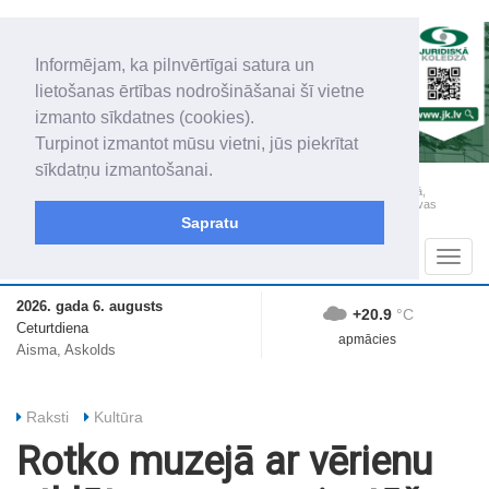
Informējam, ka pilnvērtīgai satura un
lietošanas ērtības nodrošināšanai šī vietne
izmanto sīkdatnes (cookies).
Turpinot izmantot mūsu vietni, jūs piekrītat
sīkdatņu izmantošanai.
„Latgales Laiks” iznāk latviešu un krievu valodās visā Dienvidlatgalē un Sēlijā,
„Latgales Laiks” latviešu valodā aptver Daugavpils valstspilsētu, Augšdaugavas
novadu un apkārtējos novadus un pilsētas.
Sapratu
Sadaļas
Navig
2026. gada 6. augusts
+20.9
°C
Ceturtdiena
apmācies
Aisma, Askolds
Raksti
Kultūra
Rotko muzejā ar vērienu