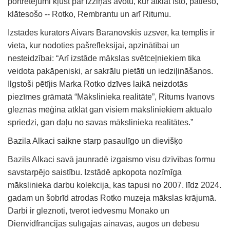
portretējumi kļūst par izziņas avotu, kur atklāt īsto, patieso,
klātesošo -- Rotko, Rembrantu un arī Ritumu.
Izstādes kurators Aivars Baranovskis uzsver, ka templis ir
vieta, kur nodoties pašrefleksijai, apzinātībai un
nesteidzībai: “Arī izstāde mākslas svētceļniekiem tika
veidota pakāpeniski, ar sakrālu pietāti un iedziļināšanos.
Ilgstoši pētījis Marka Rotko dzīves laikā neizdotās
piezīmes grāmatā “Mākslinieka realitāte”, Ritums Ivanovs
gleznās mēģina atklāt gan visiem māksliniekiem aktuālo
spriedzi, gan daļu no savas mākslinieka realitātes.”
Bazila Alkaci saikne starp pasaulīgo un dievišķo
Bazils Alkaci savā jaunradē izgaismo visu dzīvības formu
savstarpējo saistību. Izstādē apkopota nozīmīga
mākslinieka darbu kolekcija, kas tapusi no 2007. līdz 2024.
gadam un šobrīd atrodas Rotko muzeja mākslas krājumā.
Darbi ir gleznoti, tverot iedvesmu Monako un
Dienvidfrancijas sulīgajās ainavās, augos un debesu