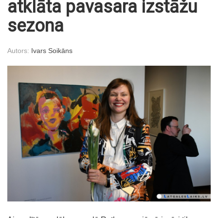
atklāta pavasara izstāžu
sezona
Autors:
Ivars Soikāns