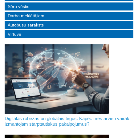
Sēru vēstis
Darba meklētājiem
Autobusu saraksts
Virtuve
Digitālās robežas un globālais tirgus: Kāpēc mēs arvien vairāk
izmantojam starptautiskus pakalpojumus?