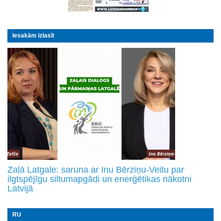
Iesakām izlasīt
Zaļā Latgale: saruna ar Inu Bērziņu-Veitu par
ilgtspējīgu siltumapgādi un enerģētikas nākotni
Latvijā
RU