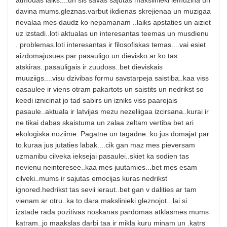
atmodas laiks....un sis savas sajutas makslinieki iemuzina un
davina mums.gleznas.varbut ikdienas skrejienaa un muzigaa
nevalaa mes daudz ko nepamanam ..laiks apstaties un aiziet
uz izstadi..loti aktualas un interesantas teemas un musdienu
. problemas.loti interesantas ir filosofiskas temas....vai esiet
aizdomajusues par pasauligo un dievisko.ar ko tas
atskiras..pasauligais ir zuudoss..bet dieviskais
muuziigs....visu dzivibas formu savstarpeja saistiba..kaa viss
oasaulee ir viens otram pakartots un saistits un nedrikst so
keedi iznicinat jo tad sabirs un izniks viss paarejais
pasaule..aktuala ir latvijas mezu nezeliigaa izcirsana..kurai ir
ne tikai dabas skaistuma un zalaa zeltam vertiba bet ari
ekologiska noziime. Pagatne un tagadne..ko jus domajat par
to.kuraa jus jutaties labak....cik gan maz mes pieversam
uzmanibu cilveka ieksejai pasaulei..skiet ka sodien tas
nevienu neinteresee..kaa mes juutamies...bet mes esam
cilveki..mums ir sajutas emocijas kuras nedrikst
ignored.hedrikst tas sevii ieraut..bet gan v dalities ar tam
vienam ar otru..ka to dara makslinieki gleznojot...lai si
izstade rada pozitivas noskanas pardomas atklasmes mums
katram..jo maakslas darbi taa ir mikla kuru minam un .katrs