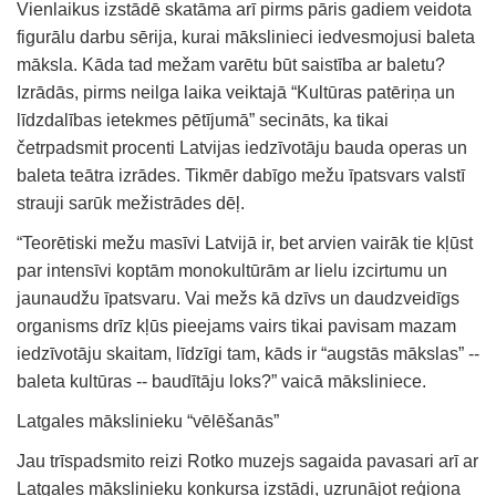
Vienlaikus izstādē skatāma arī pirms pāris gadiem veidota
figurālu darbu sērija, kurai mākslinieci iedvesmojusi baleta
māksla. Kāda tad mežam varētu būt saistība ar baletu?
Izrādās, pirms neilga laika veiktajā “Kultūras patēriņa un
līdzdalības ietekmes pētījumā” secināts, ka tikai
četrpadsmit procenti Latvijas iedzīvotāju bauda operas un
baleta teātra izrādes. Tikmēr dabīgo mežu īpatsvars valstī
strauji sarūk mežistrādes dēļ.
“Teorētiski mežu masīvi Latvijā ir, bet arvien vairāk tie kļūst
par intensīvi koptām monokultūrām ar lielu izcirtumu un
jaunaudžu īpatsvaru. Vai mežs kā dzīvs un daudzveidīgs
organisms drīz kļūs pieejams vairs tikai pavisam mazam
iedzīvotāju skaitam, līdzīgi tam, kāds ir “augstās mākslas” --
baleta kultūras -- baudītāju loks?” vaicā māksliniece.
Latgales mākslinieku “vēlēšanās”
Jau trīspadsmito reizi Rotko muzejs sagaida pavasari arī ar
Latgales mākslinieku konkursa izstādi, uzrunājot reģiona