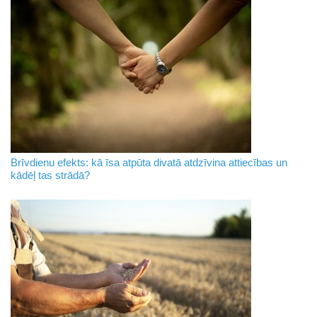
Brīvdienu efekts: kā īsa atpūta divatā atdzīvina attiecības un
kādēļ tas strādā?