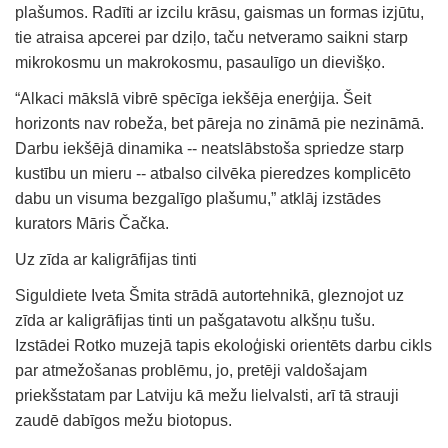
plašumos. Radīti ar izcilu krāsu, gaismas un formas izjūtu,
tie atraisa apcerei par dziļo, taču netveramo saikni starp
mikrokosmu un makrokosmu, pasaulīgo un dievišķo.
“Alkaci mākslā vibrē spēcīga iekšēja enerģija. Šeit
horizonts nav robeža, bet pāreja no zināmā pie nezināmā.
Darbu iekšējā dinamika -- neatslābstoša spriedze starp
kustību un mieru -- atbalso cilvēka pieredzes komplicēto
dabu un visuma bezgalīgo plašumu,” atklāj izstādes
kurators Māris Čačka.
Uz zīda ar kaligrāfijas tinti
Siguldiete Iveta Šmita strādā autortehnikā, gleznojot uz
zīda ar kaligrāfijas tinti un pašgatavotu alkšņu tušu.
Izstādei Rotko muzejā tapis ekoloģiski orientēts darbu cikls
par atmežošanas problēmu, jo, pretēji valdošajam
priekšstatam par Latviju kā mežu lielvalsti, arī tā strauji
zaudē dabīgos mežu biotopus.