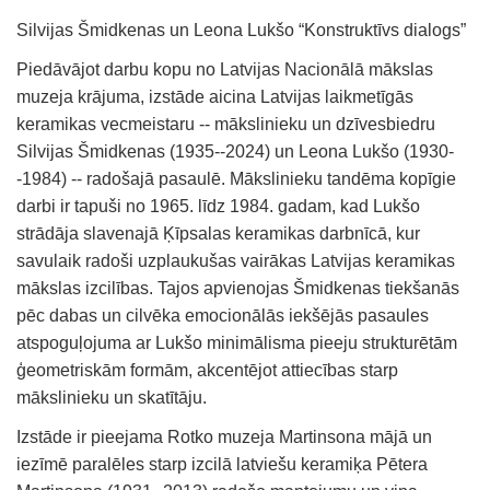
Silvijas Šmidkenas un Leona Lukšo “Konstruktīvs dialogs”
Piedāvājot darbu kopu no Latvijas Nacionālā mākslas
muzeja krājuma, izstāde aicina Latvijas laikmetīgās
keramikas vecmeistaru -- mākslinieku un dzīvesbiedru
Silvijas Šmidkenas (1935--2024) un Leona Lukšo (1930-
-1984) -- radošajā pasaulē. Mākslinieku tandēma kopīgie
darbi ir tapuši no 1965. līdz 1984. gadam, kad Lukšo
strādāja slavenajā Ķīpsalas keramikas darbnīcā, kur
savulaik radoši uzplaukušas vairākas Latvijas keramikas
mākslas izcilības. Tajos apvienojas Šmidkenas tiekšanās
pēc dabas un cilvēka emocionālās iekšējās pasaules
atspoguļojuma ar Lukšo minimālisma pieeju strukturētām
ģeometriskām formām, akcentējot attiecības starp
mākslinieku un skatītāju.
Izstāde ir pieejama Rotko muzeja Martinsona mājā un
iezīmē paralēles starp izcilā latviešu keramiķa Pētera