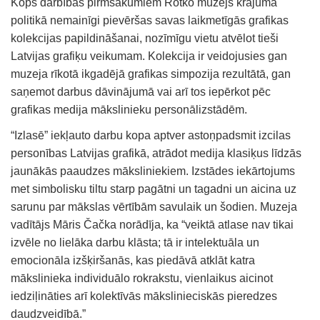
Kopš darbības pirmsākumiem Rotko muzejs krājuma
politikā nemainīgi pievēršas savas laikmetīgās grafikas
kolekcijas papildināšanai, nozīmīgu vietu atvēlot tieši
Latvijas grafiķu veikumam. Kolekcija ir veidojusies gan
muzeja rīkotā ikgadējā grafikas simpozija rezultātā, gan
saņemot darbus dāvinājumā vai arī tos iepērkot pēc
grafikas medija mākslinieku personālizstādēm.
“Izlasē” iekļauto darbu kopa aptver astoņpadsmit izcilas
personības Latvijas grafikā, atrādot medija klasiķus līdzās
jaunākās paaudzes māksliniekiem. Izstādes iekārtojums
met simbolisku tiltu starp pagātni un tagadni un aicina uz
sarunu par mākslas vērtībām savulaik un šodien. Muzeja
vadītājs Māris Čačka norādīja, ka “veiktā atlase nav tikai
izvēle no lielāka darbu klāsta; tā ir intelektuāla un
emocionāla izšķiršanās, kas piedāvā atklāt katra
mākslinieka individuālo rokrakstu, vienlaikus aicinot
iedziļināties arī kolektīvās mākslinieciskās pieredzes
daudzveidībā.”