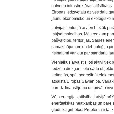
galveno infrastruktūras attīstības 
Eiropas iedzīvotāju dzīves daļu gan
jaunu ekonomisko un ekoloģisko rea
Latvijas teritorijā arvien biežāk pa
mājsaimniecības. Mēs redzam pan
pašvaldību, teritorijās. Saules ene
samazinājumam un tehnoloģiju piee
risinājumi var kļūt par standartu 
Vienlaikus ārvalstīs ļoti aktīvi tiek
redzētu diezgan lielu šādu objektu s
teritorijās, spēj nodrošināt elektr
atbalsta Eiropas Savienība. Vairā
paredz finansējumu un privāto inves
Vēja enerģijas attīstība Latvijā ar
enerģētiskās neatkarības un pārej
gludi, kā gribētos. Problēma ir tā,