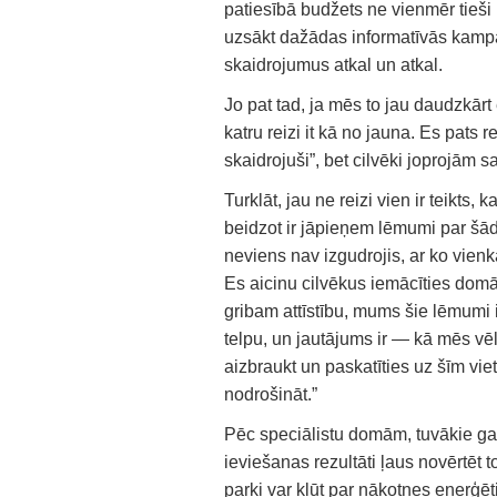
patiesībā budžets ne vienmēr tieš
uzsākt dažādas informatīvās kampaņ
skaidrojumus atkal un atkal.
Jo pat tad, ja mēs to jau daudzkārt 
katru reizi it kā no jauna. Es pats
skaidrojuši”, bet cilvēki joprojām s
Turklāt, jau ne reizi vien ir teikt
beidzot ir jāpieņem lēmumi par šād
neviens nav izgudrojis, ar ko vienkā
Es aicinu cilvēkus iemācīties domāt 
gribam attīstību, mums šie lēmumi 
telpu, un jautājums ir — kā mēs vē
aizbraukt un paskatīties uz šīm viet
nodrošināt.”
Pēc speciālistu domām, tuvākie ga
ieviešanas rezultāti ļaus novērtēt t
parki var kļūt par nākotnes enerģē