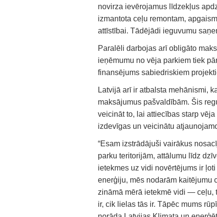
novirza ievērojamus līdzekļus apdz
izmantota ceļu remontam, apgaismo
attīstībai. Tādējādi ieguvumu saņem
Paralēli darbojas arī obligāto mak
ieņēmumu no vēja parkiem tiek pār
finansējums sabiedriskiem projekt
Latvijā arī ir atbalsta mehānismi, 
maksājumus pašvaldībām. Šis regul
veicināt to, lai attiecības starp vēj
izdevīgas un veicinātu atjaunojamo
“Esam izstrādājuši vairākus nosacī
parku teritorijām, attālumu līdz d
ietekmes uz vidi novērtējums ir ļoti
enerģiju, mēs nodarām kaitējumu c
zināmā mērā ietekmē vidi — ceļu, ti
ir, cik lielas tās ir. Tāpēc mums rūp
norāda Latvijas Klimata un enerģēt