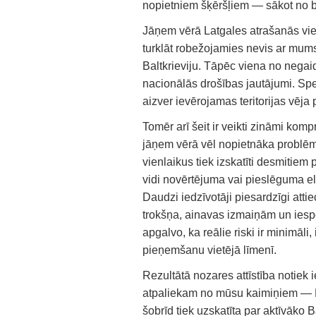
nopietniem šķēršļiem — sākot no bi
Jāņem vērā Latgales atrašanās vie
turklāt robežojamies nevis ar mums
Baltkrieviju. Tāpēc viena no negai
nacionālās drošības jautājumi. Speci
aizver ievērojamas teritorijas vēj
Tomēr arī šeit ir veikti zināmi komp
jāņem vērā vēl nopietnāka problēm
vienlaikus tiek izskatīti desmitiem
vidi novērtējuma vai pieslēguma ele
Daudzi iedzīvotāji piesardzīgi atti
trokšņa, ainavas izmaiņām un iespē
apgalvo, ka reālie riski ir minimāl
pieņemšanu vietējā līmenī.
Rezultātā nozares attīstība notiek 
atpaliekam no mūsu kaimiņiem — Lie
šobrīd tiek uzskatīta par aktīvāko 