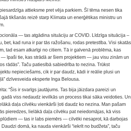
iesardzīga attieksme pret vēja parkiem. Šī tēma nesen tika
šajā tikšanās reizē starp Klimata un enerģētikas ministru un
em.
ocionāla — tas atgādina situāciju ar COVID. Līdzīga situācija –
, bet, kad runa ir par tās ražošanu, rodas pretestība. Visi skatās
m, tad esam atkarīgi no citiem. Tā ir galvenā problēma, kas
i — īpaši tie, kas strādā ar šiem projektiem — jau visu zinām un
s rādās”. Taču patiesībā sabiedrība to nezina. Trūkst
jektu nepieciešams, cik ir par daudz, kādi ir reālie plusi un
aļā” dzīvesveida eksperte Inga Belousa.
a: “Šis ir svarīgs jautājums. Tas bija jāizdara pareizi un
 gadā viss nedaudz ievilkās un process tikai sāka veidoties. Un
 lielākā daļa cilvēku vienkārši ļoti daudz ko nezina. Man pašam
ās pieredzes, lielākā daļa cilvēku pat neiedomājas, kā viss
plūdiem — tas ir labs piemērs — cilvēki nesaprot, kā darbojas
 Daudzi domā, ka nauda vienkārši “iekrīt no budžeta”, taču