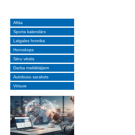
Afiša
Sporta kalendārs
Latgales hronika
Horoskops
Sēru vēstis
Darba meklētājiem
Autobusu saraksts
Virtuve