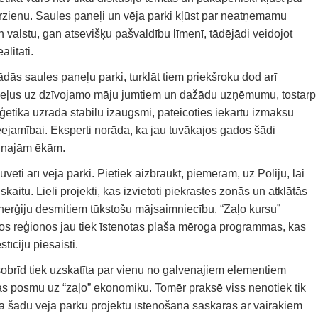
virzienu. Saules paneļi un vēja parki kļūst par neatņemamu
 valstu, gan atsevišķu pašvaldību līmenī, tādējādi veidojot
litāti.
rādās saules paneļu parki, turklāt tiem priekšroku dod arī
eļus uz dzīvojamo māju jumtiem un dažādu uzņēmumu, tostarp
rģētika uzrāda stabilu izaugsmi, pateicoties iekārtu izmaksu
jamībai. Eksperti norāda, ka jau tuvākajos gados šādi
jaunajām ēkām.
 būvēti arī vēja parki. Pietiek aizbraukt, piemēram, uz Poliju, lai
kaitu. Lieli projekti, kas izvietoti piekrastes zonās un atklātās
oenerģiju desmitiem tūkstošu mājsaimniecību. “Zaļo kursu”
kos reģionos jau tiek īstenotas plaša mēroga programmas, kas
tīciju piesaisti.
ī šobrīd tiek uzskatīta par vienu no galvenajiem elementiem
as posmu uz “zaļo” ekonomiku. Tomēr praksē viss nenotiek tik
 ka šādu vēja parku projektu īstenošana saskaras ar vairākiem