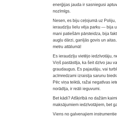
enerģijas jauda ir sasniegusi aptu
nozīmīgs.
Nesen, es biju ceļojumā uz Poliju,
ieraudzīju lielu vēja parku — bija u
mani patiešām pārsteidza, bija fak
augļu dārzi, ganījās govis un aitas
metru attālumā!
Es ieraudzīju vietējo iedzīvotāju, n
Viņš pastāstīja, ka šeit dzīvo jau
graudaugus. Es pajautāju, vai turb
acīmredzami izraisīja sarunu biedr
Pēc viņa teiktā, ražai negatīvas ie
norādīja, ir reāli ieguvumi.
Bet kādi? Atšķirībā no dažām kaimiņv
maksājumiem iedzīvotājiem, bet gan
Viens no galvenajiem instrumentiem 