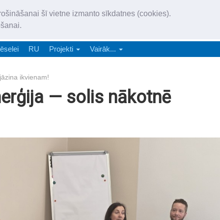
„Latgales Laiks” iznāk latv
rošināšanai šī vietne izmanto sīkdatnes (cookies).
„Latgales Laiks” latviešu valodā aptver Daugavpils valstspilsētu, Augš
ošanai.
e-abonēšana
Abonēšana
Reklāma
Sludi
ēselei
RU
Projekti
Vairāk...
jāzina ikvienam!
erģija — solis nākotnē