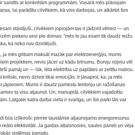
i ir saistīts ar konkrētām programmām. Vasarā mēs plānojam
as, lai parādītu cilvēkiem, kā viss darbojas, un atkārtot šos
esam stāstījuši, cilvēkiem joprojām tas ir jādzird vēlreiz — un
 reizēm pieķeru sevi pie domas: “mēs to jau esam tik daudz reižu
aka, ka neko nav dzirdējuši.
s, ka, ja mēs gribam maksāt mazāk par elektroenerģiju, mums
iem projektiem, nevis jācer uz kādu brīnumu. Burvju nūjiņu vēl
rši pamāj un — lūk, lēta elektrība uz paplātes ar zeltītu maliņu.
kritiski, nevis dzīvot tikai emocijās. Ir jāsaprot, ka, ja mēs
ir jāpieņem. Mums ir daudz pamestu teritoriju un ražošanas
lamies to visu atjaunot. Un, manuprāt, cilvēkiem vajadzētu
ām. Latgalei katra darba vieta ir svarīga, un šie parki tās var
di būs izšķiroši: pirmie taustāmie atjaunojamo energoresursu
o reālo efektivitāti. Ja gaidas attaisnosies, saules paneļi un vēja
tiskās sistēmas pamatu.