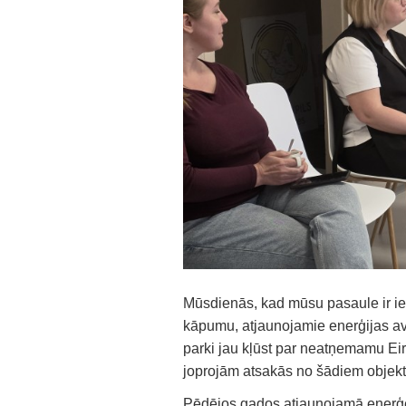
Mūsdienās, kad mūsu pasaule ir ier
kāpumu, atjaunojamie enerģijas avo
parki jau kļūst par neatņemamu Eir
joprojām atsakās no šādiem objekt
Pēdējos gados atjaunojamā enerģēti