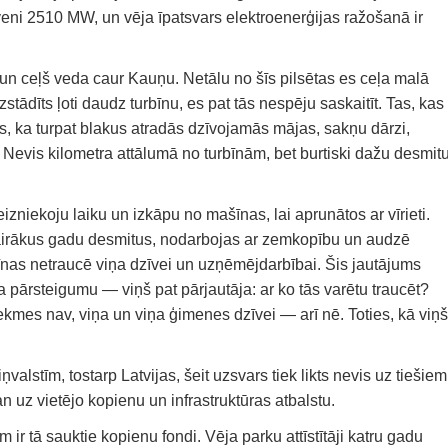
veni 2510 MW, un vēja īpatsvars elektroenerģijas ražošanā ir
 un ceļš veda caur Kauņu. Netālu no šīs pilsētas es ceļa malā
zstādīts ļoti daudz turbīnu, es pat tās nespēju saskaitīt. Tas, kas
ts, ka turpat blakus atradās dzīvojamās mājas, sakņu dārzi,
. Nevis kilometra attālumā no turbīnām, bet burtiski dažu desmit
eizniekoju laiku un izkāpu no mašīnas, lai aprunātos ar vīrieti.
 vairākus gadu desmitus, nodarbojas ar zemkopību un audzē
īnas netraucē viņa dzīvei un uzņēmējdarbībai. Šis jautājums
a pārsteigumu — viņš pat pārjautāja: ar ko tās varētu traucēt?
tekmes nav, viņa un viņa ģimenes dzīvei — arī nē. Toties, kā viņš
alstīm, tostarp Latvijas, šeit uzsvars tiek likts nevis uz tiešiem
 uz vietējo kopienu un infrastruktūras atbalstu.
ir tā sauktie kopienu fondi. Vēja parku attīstītāji katru gadu