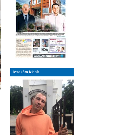
Iesakām izlasīt