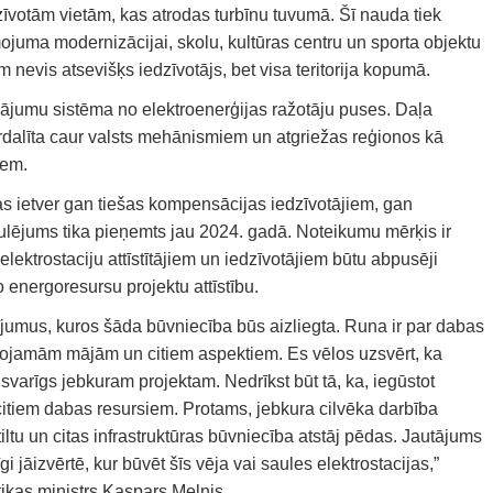
īvotām vietām, kas atrodas turbīnu tuvumā. Šī nauda tiek
juma modernizācijai, skolu, kultūras centru un sporta objektu
 nevis atsevišķs iedzīvotājs, bet visa teritorija kopumā.
sājumu sistēma no elektroenerģijas ražotāju puses. Daļa
dalīta caur valsts mehānismiem un atgriežas reģionos kā
iem.
kas ietver gan tiešas kompensācijas iedzīvotājiem, gan
ējums tika pieņemts jau 2024. gadā. Noteikumu mērķis ir
a elektrostaciju attīstītājiem un iedzīvotājiem būtu abpusēji
 energoresursu projektu attīstību.
jumus, kuros šāda būvniecība būs aizliegta. Runa ir par dabas
zīvojamām mājām un citiem aspektiem. Es vēlos uzsvērt, ka
 svarīgs jebkuram projektam. Nedrīkst būt tā, ka, iegūstot
itiem dabas resursiem. Protams, jebkura cilvēka darbība
ltu un citas infrastruktūras būvniecība atstāj pēdas. Jautājums
īgi jāizvērtē, kur būvēt šīs vēja vai saules elektrostacijas,”
ikas ministrs Kaspars Melnis.