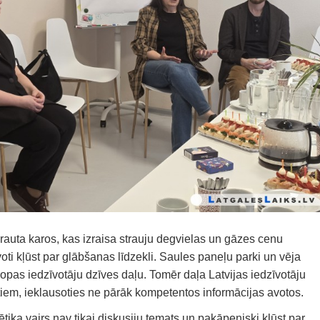
auta karos, kas izraisa strauju degvielas un gāzes cenu
ti kļūst par glābšanas līdzekli. Saules paneļu parki un vēja
opas iedzīvotāju dzīves daļu. Tomēr daļa Latvijas iedzīvotāju
iem, ieklausoties ne pārāk kompetentos informācijas avotos.
ka vairs nav tikai diskusiju temats un pakāpeniski kļūst par