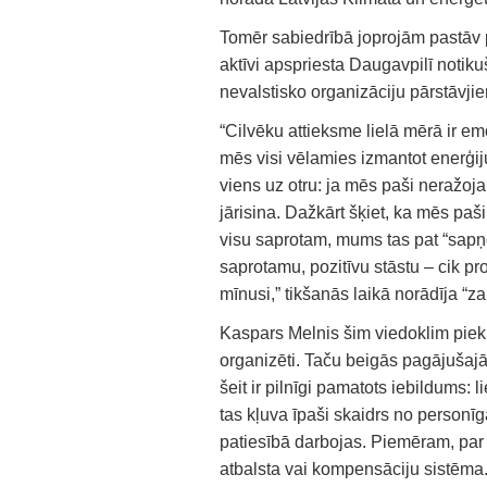
Tomēr sabiedrībā joprojām pastāv p
aktīvi apspriesta Daugavpilī notiku
nevalstisko organizāciju pārstāvji
“Cilvēku attieksme lielā mērā ir em
mēs visi vēlamies izmantot enerģiju
viens uz otru: ja mēs paši neražoja
jārisina. Dažkārt šķiet, ka mēs paš
visu saprotam, mums tas pat “sapņo
saprotamu, pozitīvu stāstu – cik pro
mīnusi,” tikšanās laikā norādīja “z
Kaspars Melnis šim viedoklim piekrit
organizēti. Taču beigās pagājušajā
šeit ir pilnīgi pamatots iebildums:
tas kļuva īpaši skaidrs no personīg
patiesībā darbojas. Piemēram, par 
atbalsta vai kompensāciju sistēma.