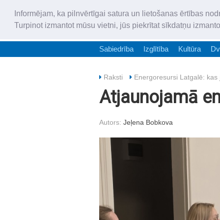
Informējam, ka pilnvērtīgai satura un lietošanas ērtības nod
Turpinot izmantot mūsu vietni, jūs piekrītat sīkdatņu izmant
Sabiedrība
Izglītība
Kultūra
Dv
Raksti
Energoresursi Latgalē: kas 
Atjaunojamā en
Autors:
Jeļena Bobkova