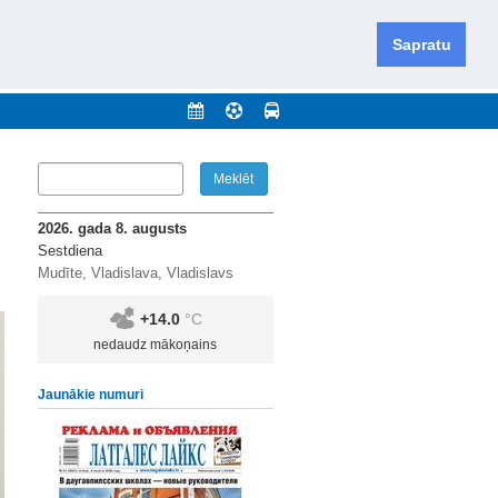
iešu un krievu valodās visā Dienvidlatgalē un Sēlijā,
daugavas novadu un apkārtējos novadus un pilsētas.
Sapratu
nājumi
Arhīvs
Kontakti
2026. gada 8. augusts
Sestdiena
Mudīte, Vladislava, Vladislavs
+14.0
°C
nedaudz mākoņains
Jaunākie numuri