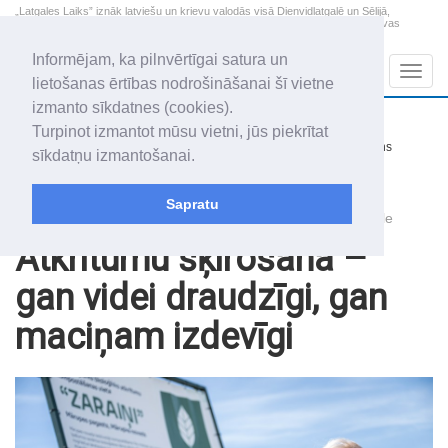
„Latgales Laiks” iznāk latviešu un krievu valodās visā Dienvidlatgalē un Sēlijā,
„Latgales Laiks” latviešu valodā aptver Daugavpils valstspilsētu, Augšdaugavas
novadu un apkārtējos novadus un pilsētas.
Informējam, ka pilnvērtīgai satura un
Sadaļas
Navig
lietošanas ērtības nodrošināšanai šī vietne
izmanto sīkdatnes (cookies).
2026. gada 8. augusts
+14.4
°C
Turpinot izmantot mūsu vietni, jūs piekrītat
Sestdiena
nedaudz mākoņains
sīkdatņu izmantošanai.
Mudīte, Vladislava, Vladislavs
Sapratu
Raksti
Zaļāka ģimene – zaļāka Latvija – zaļāka pasaule
Atkritumu šķirošana –
gan videi draudzīgi, gan
maciņam izdevīgi