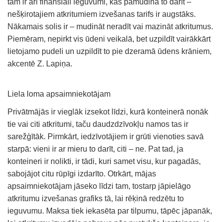
tam ir arī finansiāli ieguvumi, kas pamudina to darīt –
nešķirotajiem atkritumiem izvešanas tarifs ir augstāks.
Nākamais solis ir – mudināt neradīt vai mazināt atkritumus.
Piemēram, nepirkt vis ūdeni veikalā, bet uzpildīt vairākkārt
lietojamo pudeli un uzpildīt to pie dzeramā ūdens krāniem,
akcentē Z. Lapiņa.
Liela loma apsaimniekotājam
Privātmājās ir vieglāk izsekot līdzi, kurā konteinerā nonāk
tie vai citi atkritumi, taču daudzdzīvokļu namos tas ir
sarežģītāk. Pirmkārt, iedzīvotājiem ir grūti vienoties savā
starpā: vieni ir ar mieru to darīt, citi – ne. Pat tad, ja
konteineri ir nolikti, ir tādi, kuri samet visu, kur pagadās,
sabojājot citu rūpīgi izdarīto. Otrkārt, mājas
apsaimniekotājam jāseko līdzi tam, tostarp jāpielāgo
atkritumu izvešanas grafiks tā, lai rēķinā redzētu to
ieguvumu. Maksa tiek iekasēta par tilpumu, tāpēc jāpanāk,