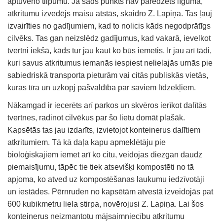
aptuveno tilpumu. Ja šāds punkts nav paredzēts līgumā,
atkritumu izvedējs maisu atstās, skaidro Z. Lapiņa. Tas ļauj
izvairīties no gadījumiem, kad to nolicis kāds negodprātīgs
cilvēks. Tas gan neizslēdz gadījumus, kad vakarā, ievelkot
tvertni iekšā, kāds tur jau kaut ko būs iemetis. Ir jau arī tādi,
kuri savus atkritumus iemanās iespiest nelielajās urnās pie
sabiedriskā transporta pieturām vai citās publiskās vietās,
kuras tīra un uzkopj pašvaldība par saviem līdzekļiem.
Nākamgad ir iecerēts arī parkos un skvēros ierīkot dalītās
tvertnes, radinot cilvēkus par šo lietu domāt plašāk.
Kapsētās tas jau izdarīts, izvietojot konteinerus dalītiem
atkritumiem. Tā kā daļa kapu apmeklētāju pie
bioloģiskajiem iemet arī ko citu, veidojas diezgan daudz
piemaisījumu, tāpēc tie tiek atsevišķi kompostēti no tā
apjoma, ko atved uz kompostēšanas laukumu iedzīvotāji
un iestādes. Pērnruden no kapsētām atvestā izveidojās pat
600 kubikmetru liela stirpa, novērojusi Z. Lapiņa. Lai šos
konteinerus neizmantotu mājsaimniecību atkritumu