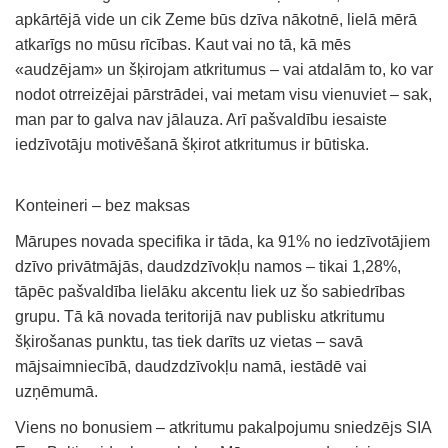
apkārtējā vide un cik Zeme būs dzīva nākotnē, lielā mērā
atkarīgs no mūsu rīcības. Kaut vai no tā, kā mēs
«audzējam» un šķirojam atkritumus – vai atdalām to, ko var
nodot otrreizējai pārstrādei, vai metam visu vienuviet – sak,
man par to galva nav jālauza. Arī pašvaldību iesaiste
iedzīvotāju motivēšanā šķirot atkritumus ir būtiska.
Konteineri – bez maksas
Mārupes novada specifika ir tāda, ka 91% no iedzīvotājiem
dzīvo privātmājās, daudzdzīvokļu namos – tikai 1,28%,
tāpēc pašvaldība lielāku akcentu liek uz šo sabiedrības
grupu. Tā kā novada teritorijā nav publisku atkritumu
šķirošanas punktu, tas tiek darīts uz vietas – savā
mājsaimniecībā, daudzdzīvokļu namā, iestādē vai
uzņēmumā.
Viens no bonusiem – atkritumu pakalpojumu sniedzējs SIA