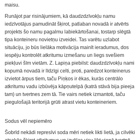
maisu.
Runājot par risinājumiem, kā daudzdzīvokļu namu
iedzīvotājus pamudināt šķirot, patlaban novadā ir atvērts
projekts šo namu pagalmu labiekārtošanai, tostarp slēgtā
tipa konteineru novietņu izveidei. Tas varētu uzlabot
situāciju, jo būs lielāka motivācija mainīt ieradumus, dos
iespēju kontrolēt atkritumu izmešanu un liegs svešiem
piekļuvi šīm vietām. Z. Lapiņa piebilst: daudzdzīvokļu nami
kopumā novadā ir līdzīgi celti, proti, paredzot konteinerus
izvietot ārpus tiem, taču Piņķos ir ēkas, kurās centrālo
atkritumu vadu izbūvēja kāpņutelpā (katrā stāvā bija pieeja
tam) un tvertnes zem tā. Tie vairs netiek izmantoti, taču
piegulošajā teritorijā grūti atrast vietu konteineriem.
Sodus vēl nepiemēro
Šobrīd nekādi represīvi soda mēri netiek likti lietā, ja cilvēki