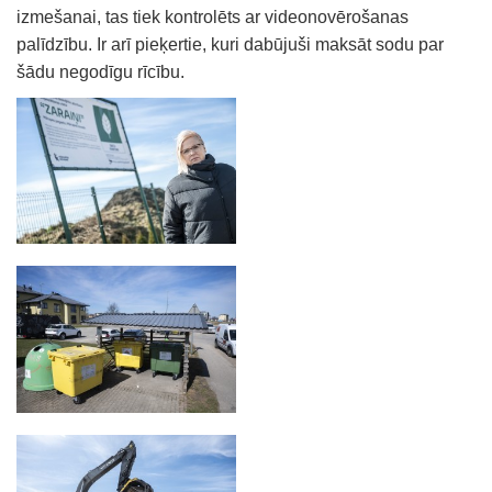
izmešanai, tas tiek kontrolēts ar videonovērošanas
palīdzību. Ir arī pieķertie, kuri dabūjuši maksāt sodu par
šādu negodīgu rīcību.