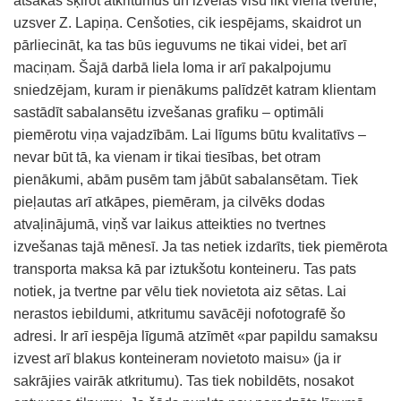
atsakās šķirot atkritumus un izvēlas visu likt vienā tvertnē,
uzsver Z. Lapiņa. Cenšoties, cik iespējams, skaidrot un
pārliecināt, ka tas būs ieguvums ne tikai videi, bet arī
maciņam. Šajā darbā liela loma ir arī pakalpojumu
sniedzējam, kuram ir pienākums palīdzēt katram klientam
sastādīt sabalansētu izvešanas grafiku – optimāli
piemērotu viņa vajadzībām. Lai līgums būtu kvalitatīvs –
nevar būt tā, ka vienam ir tikai tiesības, bet otram
pienākumi, abām pusēm tam jābūt sabalansētam. Tiek
pieļautas arī atkāpes, piemēram, ja cilvēks dodas
atvaļinājumā, viņš var laikus atteikties no tvertnes
izvešanas tajā mēnesī. Ja tas netiek izdarīts, tiek piemērota
transporta maksa kā par iztukšotu konteineru. Tas pats
notiek, ja tvertne par vēlu tiek novietota aiz sētas. Lai
nerastos iebildumi, atkritumu savācēji nofotografē šo
adresi. Ir arī iespēja līgumā atzīmēt «par papildu samaksu
izvest arī blakus konteineram novietoto maisu» (ja ir
sakrājies vairāk atkritumu). Tas tiek nobildēts, nosakot