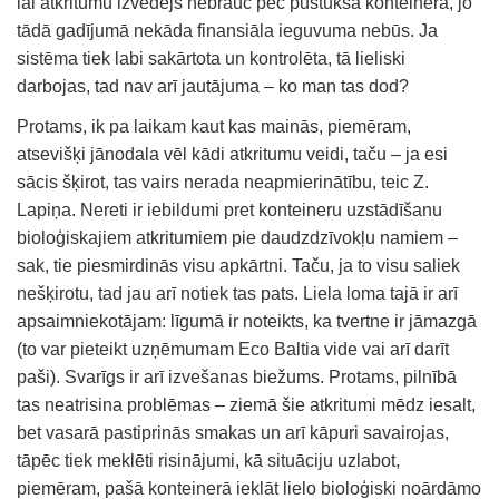
lai atkritumu izvedējs nebrauc pēc pustukša konteinera, jo
tādā gadījumā nekāda finansiāla ieguvuma nebūs. Ja
sistēma tiek labi sakārtota un kontrolēta, tā lieliski
darbojas, tad nav arī jautājuma – ko man tas dod?
Protams, ik pa laikam kaut kas mainās, piemēram,
atsevišķi jānodala vēl kādi atkritumu veidi, taču – ja esi
sācis šķirot, tas vairs nerada neapmierinātību, teic Z.
Lapiņa. Nereti ir iebildumi pret konteineru uzstādīšanu
bioloģiskajiem atkritumiem pie daudzdzīvokļu namiem –
sak, tie piesmirdinās visu apkārtni. Taču, ja to visu saliek
nešķirotu, tad jau arī notiek tas pats. Liela loma tajā ir arī
apsaimniekotājam: līgumā ir noteikts, ka tvertne ir jāmazgā
(to var pieteikt uzņēmumam Eco Baltia vide vai arī darīt
paši). Svarīgs ir arī izvešanas biežums. Protams, pilnībā
tas neatrisina problēmas – ziemā šie atkritumi mēdz iesalt,
bet vasarā pastiprinās smakas un arī kāpuri savairojas,
tāpēc tiek meklēti risinājumi, kā situāciju uzlabot,
piemēram, pašā konteinerā ieklāt lielo bioloģiski noārdāmo