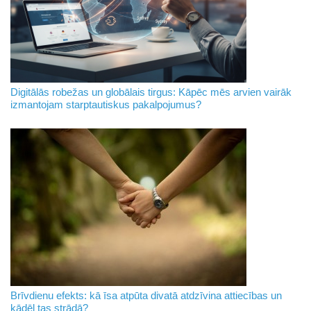
Digitālās robežas un globālais tirgus: Kāpēc mēs arvien vairāk
izmantojam starptautiskus pakalpojumus?
Brīvdienu efekts: kā īsa atpūta divatā atdzīvina attiecības un
kādēļ tas strādā?