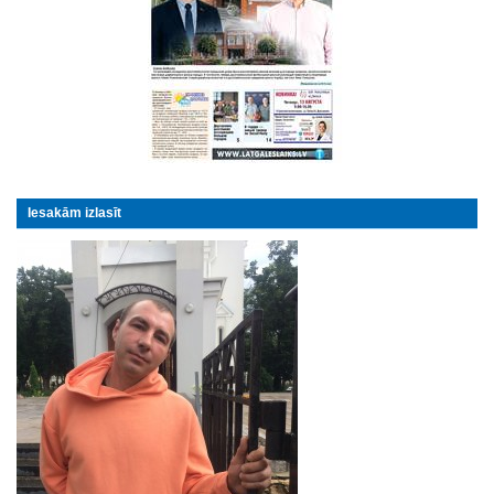
Iesakām izlasīt