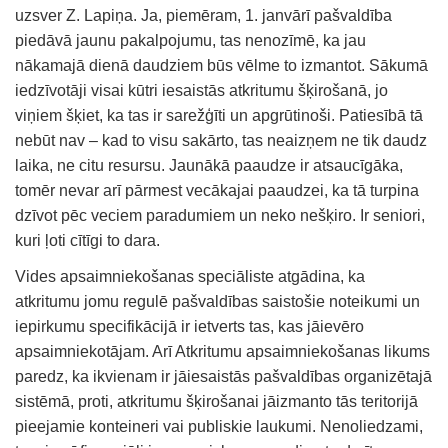
uzsver Z. Lapiņa. Ja, piemēram, 1. janvārī pašvaldība
piedāvā jaunu pakalpojumu, tas nenozīmē, ka jau
nākamajā dienā daudziem būs vēlme to izmantot. Sākumā
iedzīvotāji visai kūtri iesaistās atkritumu šķirošanā, jo
viņiem šķiet, ka tas ir sarežģīti un apgrūtinoši. Patiesībā tā
nebūt nav – kad to visu sakārto, tas neaizņem ne tik daudz
laika, ne citu resursu. Jaunākā paaudze ir atsaucīgāka,
tomēr nevar arī pārmest vecākajai paaudzei, ka tā turpina
dzīvot pēc veciem paradumiem un neko nešķiro. Ir seniori,
kuri ļoti cītīgi to dara.
Vides apsaimniekošanas speciāliste atgādina, ka
atkritumu jomu regulē pašvaldības saistošie noteikumi un
iepirkumu specifikācijā ir ietverts tas, kas jāievēro
apsaimniekotājam. Arī Atkritumu apsaimniekošanas likums
paredz, ka ikvienam ir jāiesaistās pašvaldības organizētajā
sistēmā, proti, atkritumu šķirošanai jāizmanto tās teritorijā
pieejamie konteineri vai publiskie laukumi. Nenoliedzami,