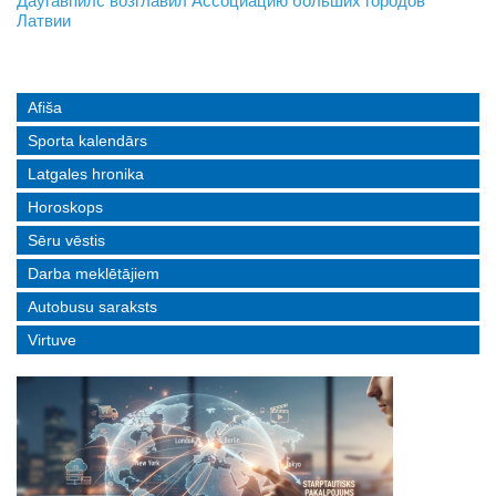
На границе с Беларусью ждут усиления
Даугавпилс возглавил Ассоциацию больших городов
Инвалидность — не приговор: «Mediastrims» расскажет
Латвии
реальные истории людей с ограниченными возможностями
Afiša
Sporta kalendārs
Latgales hronika
Horoskops
Sēru vēstis
Darba meklētājiem
Autobusu saraksts
Virtuve