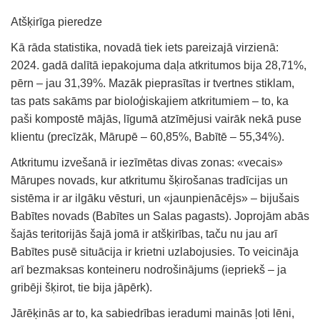
Atšķirīga pieredze
Kā rāda statistika, novadā tiek iets pareizajā virzienā:
2024. gadā dalītā iepakojuma daļa atkritumos bija 28,71%,
pērn – jau 31,39%. Mazāk pieprasītas ir tvertnes stiklam,
tas pats sakāms par bioloģiskajiem atkritumiem – to, ka
paši kompostē mājās, līgumā atzīmējusi vairāk nekā puse
klientu (precīzāk, Mārupē – 60,85%, Babītē – 55,34%).
Atkritumu izvešanā ir iezīmētas divas zonas: «vecais»
Mārupes novads, kur atkritumu šķirošanas tradīcijas un
sistēma ir ar ilgāku vēsturi, un «jaunpienācējs» – bijušais
Babītes novads (Babītes un Salas pagasts). Joprojām abās
šajās teritorijās šajā jomā ir atšķirības, taču nu jau arī
Babītes pusē situācija ir krietni uzlabojusies. To veicināja
arī bezmaksas konteineru nodrošinājums (iepriekš – ja
gribēji šķirot, tie bija jāpērk).
Jārēķinās ar to, ka sabiedrības ieradumi mainās ļoti lēni,