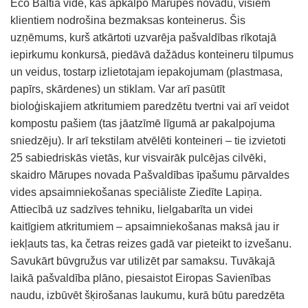
Eco Baltia vide, kas apkalpo Mārupes novadu, visiem
klientiem nodrošina bezmaksas konteinerus. Šis
uzņēmums, kurš atkārtoti uzvarēja pašvaldības rīkotajā
iepirkumu konkursā, piedāvā dažādus konteineru tilpumus
un veidus, tostarp izlietotajam iepakojumam (plastmasa,
papīrs, skārdenes) un stiklam. Var arī pasūtīt
bioloģiskajiem atkritumiem paredzētu tvertni vai arī veidot
kompostu pašiem (tas jāatzīmē līgumā ar pakalpojuma
sniedzēju). Ir arī tekstilam atvēlēti konteineri – tie izvietoti
25 sabiedriskās vietās, kur visvairāk pulcējas cilvēki,
skaidro Mārupes novada Pašvaldības īpašumu pārvaldes
vides apsaimniekošanas speciāliste Ziedīte Lapiņa.
Attiecībā uz sadzīves tehniku, lielgabarīta un videi
kaitīgiem atkritumiem – apsaimniekošanas maksā jau ir
iekļauts tas, ka četras reizes gadā var pieteikt to izvešanu.
Savukārt būvgružus var utilizēt par samaksu. Tuvākajā
laikā pašvaldība plāno, piesaistot Eiropas Savienības
naudu, izbūvēt šķirošanas laukumu, kurā būtu paredzēta