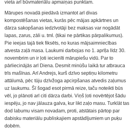
vieta arī būvmateriālu apmaiņas punktam.
Mārupes novadā piedāvā izmantot arī divas
kompostēšanas vietas, kurās pēc mājas apkārtnes un
dārza sakopšanas iedzīvotāji bez maksas var nogādāt
lapas, zarus, zāli u. tml. (tikai ne pārtikas pārpalikumus).
Pie ieejas tajā tiek fiksēts, no kuras mājsaimniecības
atvesta zaļā masa. Laukumi darbojas no 1. aprīļa līdz 30.
novembrim un ir ļoti iecienīti mārupiešu vidū. Par to
pārliecinājās arī Diena. Desmit minūšu laikā tur atbrauca
trīs mašīnas. Arī Andrejs, kurš dzīvo septiņu kilometru
attālumā, pēc tūju dzīvžoga apcirpšanas atvedis zaļumus
uz laukumu. Šī šogad esot pirmā reize, taču noteikti būs
vēl, jo plānoti arī citi dārza darbi. Viņš ļoti novērtējot šādu
iespēju, jo nav jālauza galva, kur likt zaļo masu. Turklāt tas
dod labumu visam novadam, proti, atstātais pārtop par
dabisku materiālu publiskajiem apstādījumiem un puķu
dobēm.