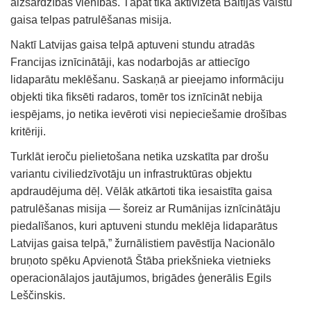
aizsardzības vienības. Tāpat tika aktivizēta Baltijas valstu
gaisa telpas patrulēšanas misija.
Naktī Latvijas gaisa telpā aptuveni stundu atradās
Francijas iznīcinātāji, kas nodarbojās ar attiecīgo
lidaparātu meklēšanu. Saskaņā ar pieejamo informāciju
objekti tika fiksēti radaros, tomēr tos iznīcināt nebija
iespējams, jo netika ievēroti visi nepieciešamie drošības
kritēriji.
Turklāt ieroču pielietošana netika uzskatīta par drošu
variantu civiliedzīvotāju un infrastruktūras objektu
apdraudējuma dēļ. Vēlāk atkārtoti tika iesaistīta gaisa
patrulēšanas misija — šoreiz ar Rumānijas iznīcinātāju
piedalīšanos, kuri aptuveni stundu meklēja lidaparātus
Latvijas gaisa telpā,” žurnālistiem pavēstīja Nacionālo
bruņoto spēku Apvienotā Štāba priekšnieka vietnieks
operacionālajos jautājumos, brigādes ģenerālis Egils
Leščinskis.