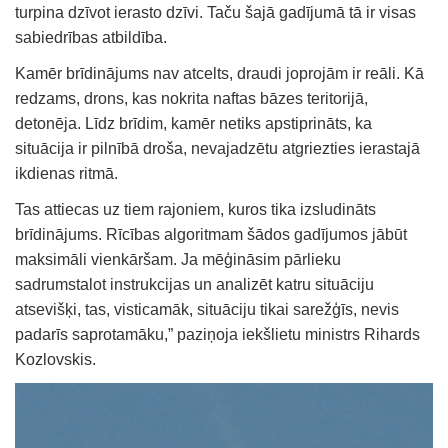
turpina dzīvot ierasto dzīvi. Taču šajā gadījumā tā ir visas
sabiedrības atbildība.
Kamēr brīdinājums nav atcelts, draudi joprojām ir reāli. Kā
redzams, drons, kas nokrita naftas bāzes teritorijā,
detonēja. Līdz brīdim, kamēr netiks apstiprināts, ka
situācija ir pilnībā droša, nevajadzētu atgriezties ierastajā
ikdienas ritmā.
Tas attiecas uz tiem rajoniem, kuros tika izsludināts
brīdinājums. Rīcības algoritmam šādos gadījumos jābūt
maksimāli vienkāršam. Ja mēģināsim pārlieku
sadrumstalot instrukcijas un analizēt katru situāciju
atsevišķi, tas, visticamāk, situāciju tikai sarežģīs, nevis
padarīs saprotamāku,” paziņoja iekšlietu ministrs Rihards
Kozlovskis.