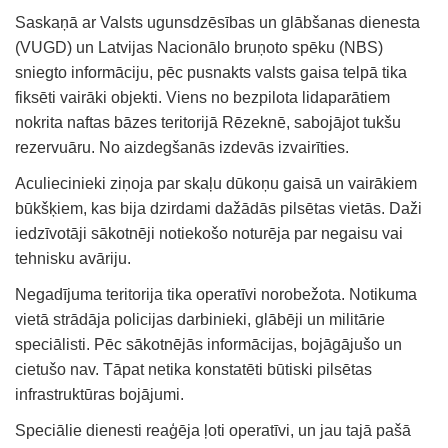
Saskaņā ar Valsts ugunsdzēsības un glābšanas dienesta
(VUGD) un Latvijas Nacionālo bruņoto spēku (NBS)
sniegto informāciju, pēc pusnakts valsts gaisa telpā tika
fiksēti vairāki objekti. Viens no bezpilota lidaparātiem
nokrita naftas bāzes teritorijā Rēzeknē, sabojājot tukšu
rezervuāru. No aizdegšanās izdevās izvairīties.
Aculiecinieki ziņoja par skaļu dūkoņu gaisā un vairākiem
būkšķiem, kas bija dzirdami dažādās pilsētas vietās. Daži
iedzīvotāji sākotnēji notiekošo noturēja par negaisu vai
tehnisku avāriju.
Negadījuma teritorija tika operatīvi norobežota. Notikuma
vietā strādāja policijas darbinieki, glābēji un militārie
speciālisti. Pēc sākotnējās informācijas, bojāgājušo un
cietušo nav. Tāpat netika konstatēti būtiski pilsētas
infrastruktūras bojājumi.
Speciālie dienesti reaģēja ļoti operatīvi, un jau tajā pašā