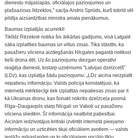
dienestu mājaslapās, oficiālajos paziņojumos un
plašsaziņas līdzekļos,” sacīja Andris Sprūds, kurš tobrīd vēl
pildīja aizsardzības ministra amata pienākumus.
Baumas izplatījās acumirklī
Tiklīdz Rēzeknē notika šis ārkārtas gadījums, visā Latgalē
sāka izplatīties baumas un viltus ziņas. Tika stāstīts, ka
pasažieru vilciena aizdegšanās Nīcgales pagastā notikusi
tieši drona dēļ. Uz šo paziņojumu diezgan operatīvi
reaģēja dienesti, tostarp uzņēmums “Latvijas dzelzceļš”
(LDz), kas izplatīja šādu paziņojumu: „LDz aicina neizplatīt
nepatiesu informāciju. Valsts policija konstatējusi, ka
internetā mērķtiecīgi tiek izplatītas nepatiesas ziņas par it
kā Ukrainas dronu, kas šonakt nokritis dzelzceļa posmā
Rīga–Daugavpils starp Nīcgali un Vaboli uz pasažieru
vilciena sliedēm. Šī informācija neatbilst patiesībai.
Aicinām iedzīvotājus kritiski izvērtēt internetā pieejamo
informāciju un uzticēties tikai oficiāliem avotiem — valsts
iestāžu mājaslapām un to oficiālajiem sociālo tīklu