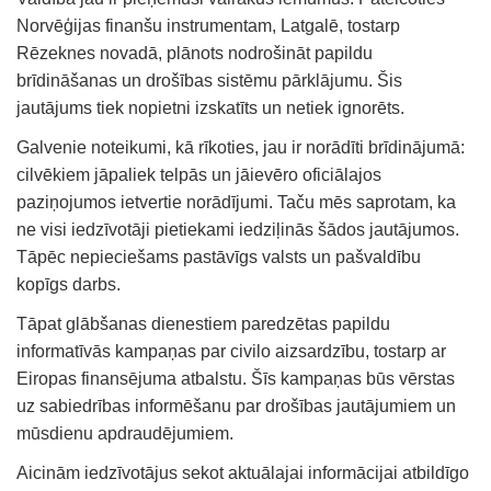
Norvēģijas finanšu instrumentam, Latgalē, tostarp
Rēzeknes novadā, plānots nodrošināt papildu
brīdināšanas un drošības sistēmu pārklājumu. Šis
jautājums tiek nopietni izskatīts un netiek ignorēts.
Galvenie noteikumi, kā rīkoties, jau ir norādīti brīdinājumā:
cilvēkiem jāpaliek telpās un jāievēro oficiālajos
paziņojumos ietvertie norādījumi. Taču mēs saprotam, ka
ne visi iedzīvotāji pietiekami iedziļinās šādos jautājumos.
Tāpēc nepieciešams pastāvīgs valsts un pašvaldību
kopīgs darbs.
Tāpat glābšanas dienestiem paredzētas papildu
informatīvās kampaņas par civilo aizsardzību, tostarp ar
Eiropas finansējuma atbalstu. Šīs kampaņas būs vērstas
uz sabiedrības informēšanu par drošības jautājumiem un
mūsdienu apdraudējumiem.
Aicinām iedzīvotājus sekot aktuālajai informācijai atbildīgo