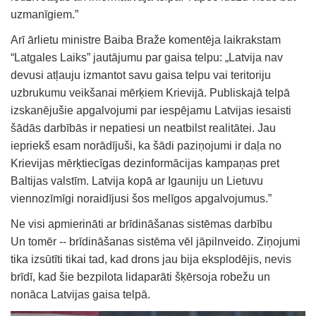
uzmanīgiem.”
Arī ārlietu ministre Baiba Braže komentēja laikrakstam
“Latgales Laiks” jautājumu par gaisa telpu: „Latvija nav
devusi atļauju izmantot savu gaisa telpu vai teritoriju
uzbrukumu veikšanai mērķiem Krievijā. Publiskajā telpā
izskanējušie apgalvojumi par iespējamu Latvijas iesaisti
šādās darbībās ir nepatiesi un neatbilst realitātei. Jau
iepriekš esam norādījuši, ka šādi paziņojumi ir daļa no
Krievijas mērķtiecīgas dezinformācijas kampaņas pret
Baltijas valstīm. Latvija kopā ar Igauniju un Lietuvu
viennozīmīgi noraidījusi šos melīgos apgalvojumus.”
Ne visi apmierināti ar brīdināšanas sistēmas darbību
Un tomēr -- brīdināšanas sistēma vēl jāpilnveido. Ziņojumi
tika izsūtīti tikai tad, kad drons jau bija eksplodējis, nevis
brīdī, kad šie bezpilota lidaparāti šķērsoja robežu un
nonāca Latvijas gaisa telpā.