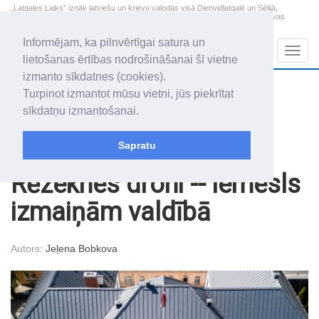
„Latgales Laiks” iznāk latviešu un krievu valodās visā Dienvidlatgalē un Sēlijā,
„Latgales Laiks” latviešu valodā aptver Daugavpils valstspilsētu, Augšdaugavas
novadu un apkārtējos novadus un pilsētas.
Informējam, ka pilnvērtīgai satura un
Sadaļas
Navig
lietošanas ērtības nodrošināšanai šī vietne
izmanto sīkdatnes (cookies).
2026. gada 8. augusts
+18.9
°C
Turpinot izmantot mūsu vietni, jūs piekrītat
Sestdiena
apmācies
sīkdatņu izmantošanai.
Mudīte, Vladislava, Vladislavs
Sapratu
Raksti
Drošība
Rēzeknes droni -- iemesls
izmaiņām valdībā
Autors:
Jeļena Bobkova