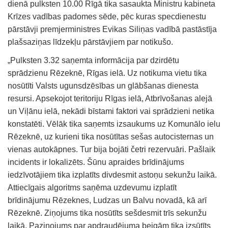
dienā pulksten 10.00 Rīgā tika sasaukta Ministru kabineta
Krīzes vadības padomes sēde, pēc kuras specdienestu
pārstāvji premjerministres Evikas Siliņas vadībā pastāstīja
plašsaziņas līdzekļu pārstāvjiem par notikušo.
„Pulksten 3.32 saņemta informācija par dzirdētu
sprādzienu Rēzeknē, Rīgas ielā. Uz notikuma vietu tika
nosūtīti Valsts ugunsdzēsības un glābšanas dienesta
resursi. Apsekojot teritoriju Rīgas ielā, Atbrīvošanas alejā
un Viļānu ielā, nekādi bīstami faktori vai sprādzieni netika
konstatēti. Vēlāk tika saņemts izsaukums uz Komunālo ielu
Rēzeknē, uz kurieni tika nosūtītas sešas autocisternas un
vienas autokāpnes. Tur bija bojāti četri rezervuāri. Pašlaik
incidents ir lokalizēts. Šūnu apraides brīdinājums
iedzīvotājiem tika izplatīts divdesmit astoņu sekunžu laikā.
Attiecīgais algoritms saņēma uzdevumu izplatīt
brīdinājumu Rēzeknes, Ludzas un Balvu novadā, kā arī
Rēzeknē. Ziņojums tika nosūtīts sešdesmit trīs sekunžu
laikā. Paziņojums par apdraudējuma beigām tika izsūtīts