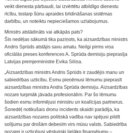
veikt dienesta pārbaudi, lai izvērtētu atbildīgo dienestu
rīcību, tostarp šūnu apraides brīdināšanas sistēmas
darbību, un noteiktu nepieciešamos uzlabojumus.
Ministrs atstādināts vai atkāpās pats?
Šīs nedēļas sākumā tika paziņots, ka aizsardzības ministrs
Andris Sprūds atstājis savu amatu. Neilgi pirms viņa
oficiālās preses konferences A. Sprūda demisiju pieprasīja
Latvijas premjerministre Evika Siliņa.
„Aizsardzības ministrs Andris Sprūds ir zaudējis manu un
sabiedrības uzticību. Esmu pieņēmusi lēmumu pieprasīt
aizsardzības ministra Andra Sprūda demisiju. Aizsardzības
nozare turpmāk jāvada profesionālim. Par šo lēmumu
šodien esmu informējusi ministru un koalīcijas partnerus.
Šonedēļ notikušais dronu incidents skaidri parādīja, ka
aizsardzības nozares politiskā vadība nav spējusi pildīt
solījumu par drošām debesīm virs mūsu valsts. Sabiedrība
nozarei ir uzticējusi vēsturiski lielāko finansējumu –