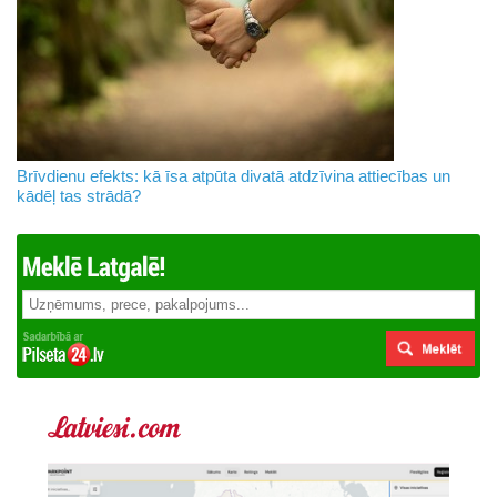
Brīvdienu efekts: kā īsa atpūta divatā atdzīvina attiecības un
kādēļ tas strādā?