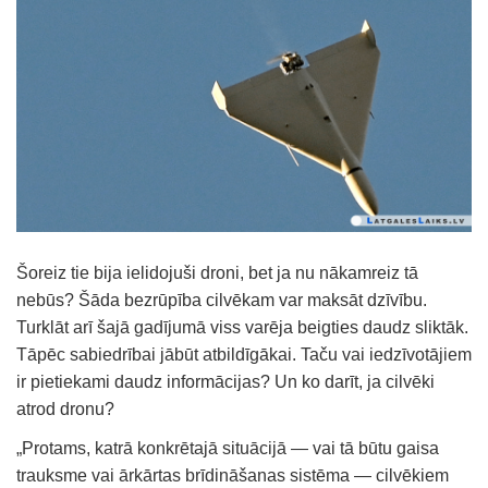
Šoreiz tie bija ielidojuši droni, bet ja nu nākamreiz tā
nebūs? Šāda bezrūpība cilvēkam var maksāt dzīvību.
Turklāt arī šajā gadījumā viss varēja beigties daudz sliktāk.
Tāpēc sabiedrībai jābūt atbildīgākai. Taču vai iedzīvotājiem
ir pietiekami daudz informācijas? Un ko darīt, ja cilvēki
atrod dronu?
„Protams, katrā konkrētajā situācijā — vai tā būtu gaisa
trauksme vai ārkārtas brīdināšanas sistēma — cilvēkiem