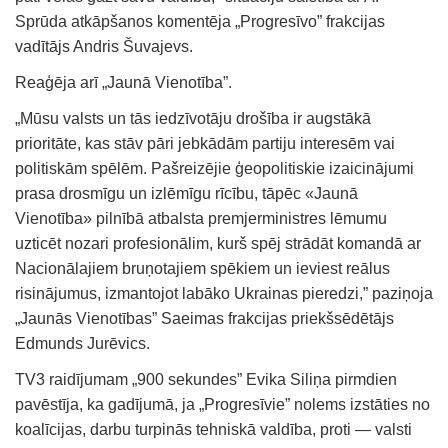
Sprūda atkāpšanos komentēja „Progresīvo” frakcijas
vadītājs Andris Šuvajevs.
Reaģēja arī „Jaunā Vienotība”.
„Mūsu valsts un tās iedzīvotāju drošība ir augstākā
prioritāte, kas stāv pāri jebkādām partiju interesēm vai
politiskām spēlēm. Pašreizējie ģeopolitiskie izaicinājumi
prasa drosmīgu un izlēmīgu rīcību, tāpēc «Jaunā
Vienotība» pilnībā atbalsta premjerministres lēmumu
uzticēt nozari profesionālim, kurš spēj strādāt komandā ar
Nacionālajiem bruņotajiem spēkiem un ieviest reālus
risinājumus, izmantojot labāko Ukrainas pieredzi,” paziņoja
„Jaunās Vienotības” Saeimas frakcijas priekšsēdētājs
Edmunds Jurēvics.
TV3 raidījumam „900 sekundes” Evika Siliņa pirmdien
pavēstīja, ka gadījumā, ja „Progresīvie” nolems izstāties no
koalīcijas, darbu turpinās tehniskā valdība, proti — valsti