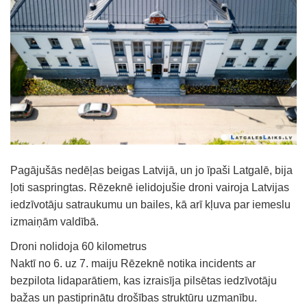
Pagājušās nedēļas beigas Latvijā, un jo īpaši Latgalē, bija
ļoti saspringtas. Rēzeknē ielidojušie droni vairoja Latvijas
iedzīvotāju satraukumu un bailes, kā arī kļuva par iemeslu
izmaiņām valdībā.
Droni nolidoja 60 kilometrus
Naktī no 6. uz 7. maiju Rēzeknē notika incidents ar
bezpilota lidaparātiem, kas izraisīja pilsētas iedzīvotāju
bažas un pastiprinātu drošības struktūru uzmanību.