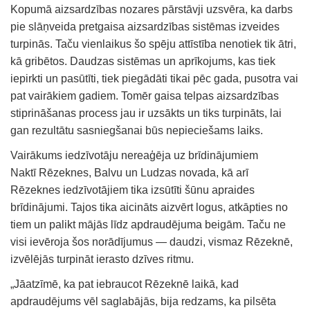
Kopumā aizsardzības nozares pārstāvji uzsvēra, ka darbs
pie slāņveida pretgaisa aizsardzības sistēmas izveides
turpinās. Taču vienlaikus šo spēju attīstība nenotiek tik ātri,
kā gribētos. Daudzas sistēmas un aprīkojums, kas tiek
iepirkti un pasūtīti, tiek piegādāti tikai pēc gada, pusotra vai
pat vairākiem gadiem. Tomēr gaisa telpas aizsardzības
stiprināšanas process jau ir uzsākts un tiks turpināts, lai
gan rezultātu sasniegšanai būs nepieciešams laiks.
Vairākums iedzīvotāju nereaģēja uz brīdinājumiem
Naktī Rēzeknes, Balvu un Ludzas novada, kā arī
Rēzeknes iedzīvotājiem tika izsūtīti šūnu apraides
brīdinājumi. Tajos tika aicināts aizvērt logus, atkāpties no
tiem un palikt mājās līdz apdraudējuma beigām. Taču ne
visi ievēroja šos norādījumus — daudzi, vismaz Rēzeknē,
izvēlējās turpināt ierasto dzīves ritmu.
„Jāatzīmē, ka pat iebraucot Rēzeknē laikā, kad
apdraudējums vēl saglabājās, bija redzams, ka pilsēta