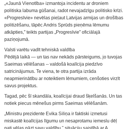
„«Jaunā Vienotība» izmantoja incidentu ar droniem
politiska labuma gūšanai, radot nevajadzīgu politisko krīzi.
«Progresīvie» nevēlas pieļaut Latvijas armijas un drošības
politizēšanu, tāpēc Andris Sprūds pieņēma lēmumu
atkāpties,” teikts partijas „Progresīvie” oficiālajā
paziņojumā.
Valsti varētu vadīt tehniskā valdība
Pēdējā laikā — un tas nav nekāds pārsteigums, jo tuvojas
Saeimas vēlēšanas -- valdošā koalīcija piedzīvo
satricinājumus. Te viena, te otra partija izrāda
neapmierinātību ar noteiktiem lēmumiem, cenšoties virzīt
savus projektus.
Tagad, pēc šī skandāla, koalīcijai draud šķelšanās. Un tas
notiek piecus mēnešus pirms Saeimas vēlēšanām.
„Ministru prezidente Evika Siliņa ir faktiski izmetusi
miskastē koalīcijas līgumu un nesaprotamu iemeslu dēļ
pati vēlas gāzt savu valdību," situāciju saistībā ar A.