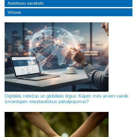
Autobusu saraksts
Virtuve
Digitālās robežas un globālais tirgus: Kāpēc mēs arvien vairāk
izmantojam starptautiskus pakalpojumus?