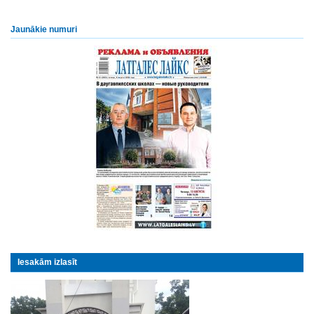
Jaunākie numuri
Iesakām izlasīt