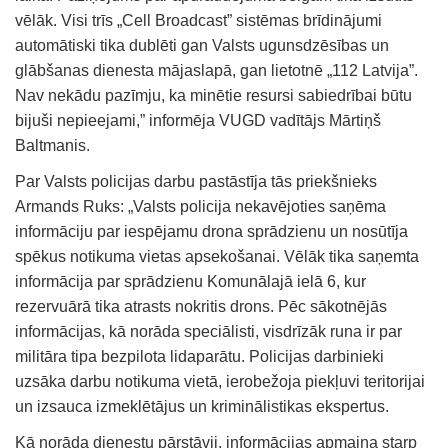
vēlāk. Visi trīs „Cell Broadcast” sistēmas brīdinājumi
automātiski tika dublēti gan Valsts ugunsdzēsības un
glābšanas dienesta mājaslapā, gan lietotnē „112 Latvija”.
Nav nekādu pazīmju, ka minētie resursi sabiedrībai būtu
bijuši nepieejami,” informēja VUGD vadītājs Mārtiņš
Baltmanis.
Par Valsts policijas darbu pastāstīja tās priekšnieks
Armands Ruks: „Valsts policija nekavējoties saņēma
informāciju par iespējamu drona sprādzienu un nosūtīja
spēkus notikuma vietas apsekošanai. Vēlāk tika saņemta
informācija par sprādzienu Komunālajā ielā 6, kur
rezervuārā tika atrasts nokritis drons. Pēc sākotnējās
informācijas, kā norāda speciālisti, visdrīzāk runa ir par
militāra tipa bezpilota lidaparātu. Policijas darbinieki
uzsāka darbu notikuma vietā, ierobežoja piekļuvi teritorijai
un izsauca izmeklētājus un kriminālistikas ekspertus.
Kā norāda dienestu pārstāvji, informācijas apmaiņa starp