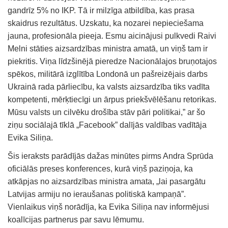
gandrīz 5% no IKP. Tā ir milzīga atbildība, kas prasa
skaidrus rezultātus. Uzskatu, ka nozarei nepieciešama
jauna, profesionāla pieeja. Esmu aicinājusi pulkvedi Raivi
Melni stāties aizsardzības ministra amatā, un viņš tam ir
piekritis. Viņa līdzšinējā pieredze Nacionālajos bruņotajos
spēkos, militārā izglītība Londonā un pašreizējais darbs
Ukrainā rada pārliecību, ka valsts aizsardzība tiks vadīta
kompetenti, mērķtiecīgi un ārpus priekšvēlēšanu retorikas.
Mūsu valsts un cilvēku drošība stāv pāri politikai,” ar šo
ziņu sociālajā tīklā „Facebook” dalījās valdības vadītāja
Evika Siliņa.
Šis ieraksts parādījās dažas minūtes pirms Andra Sprūda
oficiālās preses konferences, kurā viņš paziņoja, ka
atkāpjas no aizsardzības ministra amata, „lai pasargātu
Latvijas armiju no ieraušanas politiskā kampaņā”.
Vienlaikus viņš norādīja, ka Evika Siliņa nav informējusi
koalīcijas partnerus par savu lēmumu.