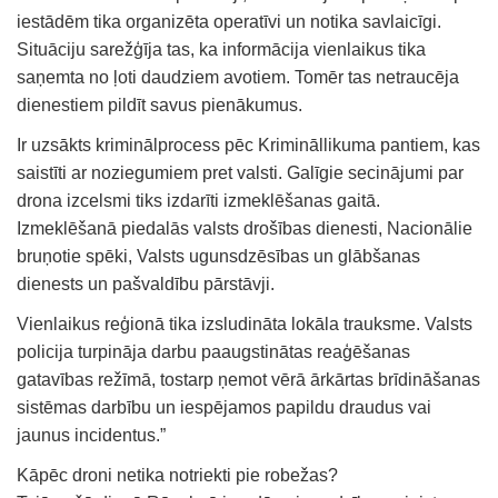
iestādēm tika organizēta operatīvi un notika savlaicīgi.
Situāciju sarežģīja tas, ka informācija vienlaikus tika
saņemta no ļoti daudziem avotiem. Tomēr tas netraucēja
dienestiem pildīt savus pienākumus.
Ir uzsākts kriminālprocess pēc Krimināllikuma pantiem, kas
saistīti ar noziegumiem pret valsti. Galīgie secinājumi par
drona izcelsmi tiks izdarīti izmeklēšanas gaitā.
Izmeklēšanā piedalās valsts drošības dienesti, Nacionālie
bruņotie spēki, Valsts ugunsdzēsības un glābšanas
dienests un pašvaldību pārstāvji.
Vienlaikus reģionā tika izsludināta lokāla trauksme. Valsts
policija turpināja darbu paaugstinātas reaģēšanas
gatavības režīmā, tostarp ņemot vērā ārkārtas brīdināšanas
sistēmas darbību un iespējamos papildu draudus vai
jaunus incidentus.”
Kāpēc droni netika notriekti pie robežas?