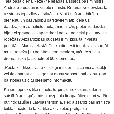
Tajā pašā dienā Rēzeknē ieradās aizsardzības ministrs
Andris Sprūds un iekšlietu ministrs Rihards Kozlovskis, lai
uz vietas iepazītos ar situāciju. Viņi kopā ar atbildīgo
dienestu un pašvaldību pārstāvjiem atbildēja uz
daudzajiem žurnālistu jautājumiem. Un, protams, daudzi
bija neizpratnē — kāpēc droni netika notriekti pie Latvijas
robežas? Aizsardzības budžets ir milzīgs, tā ir valsts
prioritāte. Mums tiek stāstīts, ka dienesti ir gatavi aizsargāt
mūsu robežu jau no pirmajiem metriem, taču rezultātā
droniem tika ļauts nolidot 60 kilometrus.
„Pašlaik ir fiksēti vairāki līdzīgi incidenti, taču visi apstākļi
vēl tiek pārbaudīti — gan ar mūsu sensoru palīdzību, gan
balstoties uz citu pieejamo informāciju.
Kā jau iepriekš tika minēts, turpinās meklēšanas darbi
saistībā ar iespējamiem bezpilota lidaparātiem, kuri varētu
būt nogāzušies Latvijas teritorijā. Pēc aizsardzības ministra
teiktā, incidenta laikā tika aktivizētas pretgaisa