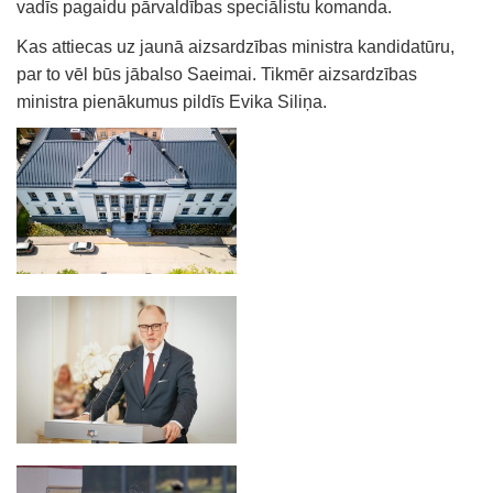
vadīs pagaidu pārvaldības speciālistu komanda.
Kas attiecas uz jaunā aizsardzības ministra kandidatūru,
par to vēl būs jābalso Saeimai. Tikmēr aizsardzības
ministra pienākumus pildīs Evika Siliņa.