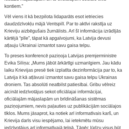
kontiem.”
Vēl viens it kā bezpilota lidaparāts esot ietriecies
daudzdzīvokļu mājā Ventspilī. Par to aktīvi rakstīja uz
Krieviju aizbēgušais žurnālists. Arī šī informācija izrādījās
kārtējā “pīle”, tāpat kā apgalvojumi, ka Latvija devusi
atļauju Ukrainai izmantot savu gaisa telpu.
To preses konferencē paziņoja Latvijas premjerministre
Evika Siliņa: „Mums jābūt ārkārtīgi uzmanīgiem. Jau kādu
laiku Krievijas presē tiek izplatīta dezinformācija par to, ka
Latvija it kā atļāvusi izmantot savu gaisa telpu Ukrainas
droniem. Tas absolūti neatbilst patiesībai. Gribu vēlreiz
aicināt iedzīvotājus sekot oficiālajai informācijai,
oficiālajām mājaslapām un brīdināšanas sistēmas
paziņojumiem, nevis paļauties uz publikācijām sociālajos
tīklos. Mums jāsaprot, ka notiek arī informatīvais karš, un
Krievija darīs visu iespējamo, lai ietekmētu mūsu
iedzīvotājus arī informatīvajā telpā. Tāpēc lūdzu visus būt