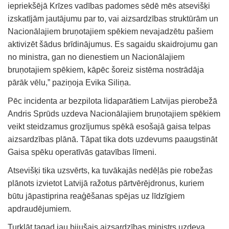
iepriekšējā Krīzes vadības padomes sēdē mēs atsevišķi
izskatījām jautājumu par to, vai aizsardzības struktūrām un
Nacionālajiem bruņotajiem spēkiem nevajadzētu pašiem
aktivizēt šādus brīdinājumus. Es sagaidu skaidrojumu gan
no ministra, gan no dienestiem un Nacionālajiem
bruņotajiem spēkiem, kāpēc šoreiz sistēma nostrādāja
pārāk vēlu,” paziņoja Evika Siliņa.
Pēc incidenta ar bezpilota lidaparātiem Latvijas pierobežā
Andris Sprūds uzdeva Nacionālajiem bruņotajiem spēkiem
veikt steidzamus grozījumus spēkā esošajā gaisa telpas
aizsardzības plānā. Tāpat tika dots uzdevums paaugstināt
Gaisa spēku operatīvās gatavības līmeni.
Atsevišķi tika uzsvērts, ka tuvākajās nedēļās pie robežas
plānots izvietot Latvijā ražotus pārtvērējdronus, kuriem
būtu jāpastiprina reaģēšanas spējas uz līdzīgiem
apdraudējumiem.
Turklāt tagad jau bijušais aizsardzības ministrs uzdeva