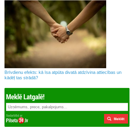
Brīvdienu efekts: kā īsa atpūta divatā atdzīvina attiecības un
kādēļ tas strādā?