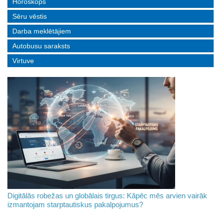
Horoskops
Sēru vēstis
Darba meklētājiem
Autobusu saraksts
Virtuve
Digitālās robežas un globālais tirgus: Kāpēc mēs arvien vairāk
izmantojam starptautiskus pakalpojumus?