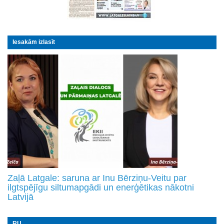
Iesakām izlasīt
Zaļā Latgale: saruna ar Inu Bērziņu-Veitu par
ilgtspējīgu siltumapgādi un enerģētikas nākotni
Latvijā
RU