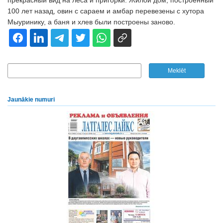
прекрасный вид на леса и пригорки. Жилой дом, построенный
100 лет назад, овин с сараем и амбар перевезены с хутора
Мыуринику, а баня и хлев были построены заново.
Jaunākie numuri