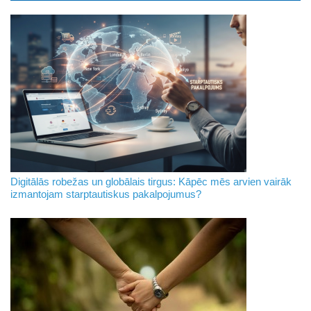
Digitālās robežas un globālais tirgus: Kāpēc mēs arvien vairāk
izmantojam starptautiskus pakalpojumus?