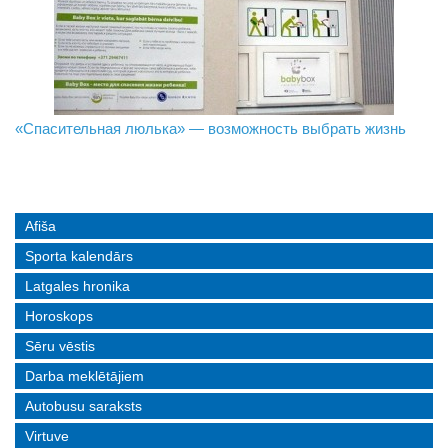
«Спасительная люлька» — возможность выбрать жизнь
В Даугавпилсе определили сильнейших в пляжном
Новое поколение пограничников: Даугавпилсское
волейболе
управление пополнили молодые специалисты
Afiša
Sporta kalendārs
Latgales hronika
Horoskops
Sēru vēstis
Darba meklētājiem
Autobusu saraksts
Virtuve