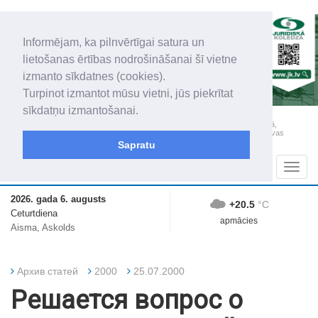
Informējam, ka pilnvērtīgai satura un
lietošanas ērtības nodrošināšanai šī vietne
izmanto sīkdatnes (cookies).
Turpinot izmantot mūsu vietni, jūs piekrītat
sīkdatņu izmantošanai.
„Latgales Laiks” iznāk latviešu un krievu valodās visā Dienvidlatgalē un Sēlijā,
„Latgales Laiks” latviešu valodā aptver Daugavpils valstspilsētu, Augšdaugavas
novadu un apkārtējos novadus un pilsētas.
Sapratu
Sadaļas
Navig
2026. gada 6. augusts
+20.5
°C
Ceturtdiena
apmācies
Aisma, Askolds
Архив статей
2000
25.07.2000
Решается вопрос о