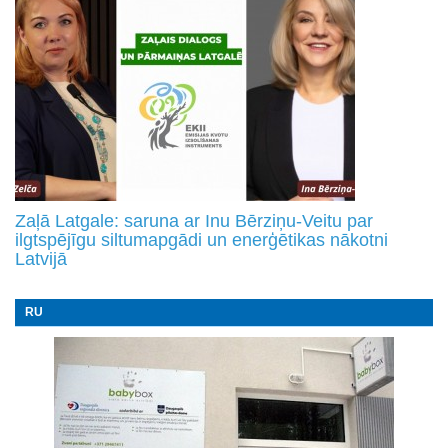
Zaļā Latgale: saruna ar Inu Bērziņu-Veitu par
ilgtspējīgu siltumapgādi un enerģētikas nākotni
Latvijā
RU