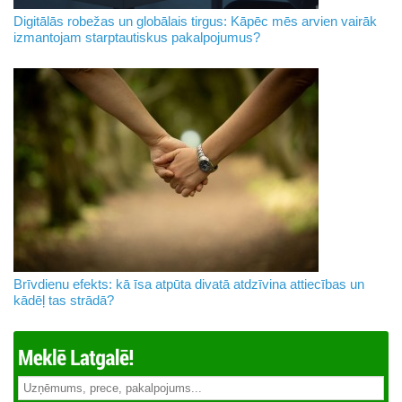
Digitālās robežas un globālais tirgus: Kāpēc mēs arvien vairāk
izmantojam starptautiskus pakalpojumus?
Brīvdienu efekts: kā īsa atpūta divatā atdzīvina attiecības un
kādēļ tas strādā?