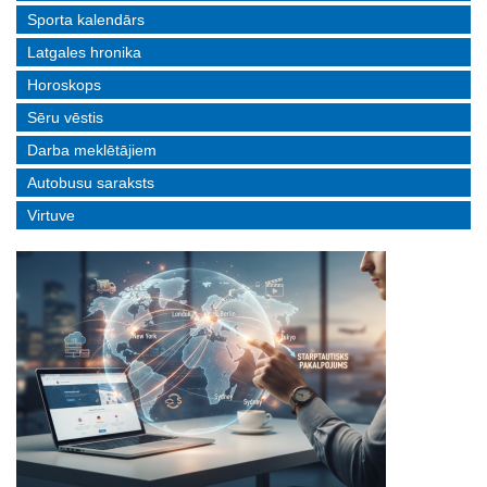
Sporta kalendārs
Latgales hronika
Horoskops
Sēru vēstis
Darba meklētājiem
Autobusu saraksts
Virtuve