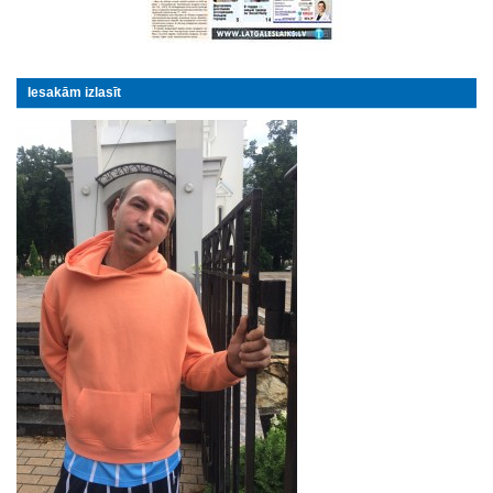
Iesakām izlasīt