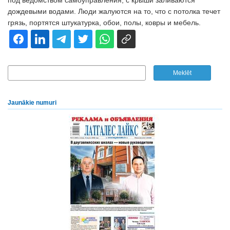
под ведомством самоуправления, с крыши заливаются
дождевыми водами. Люди жалуются на то, что с потолка течет
грязь, портятся штукатурка, обои, полы, ковры и мебель.
Jaunākie numuri