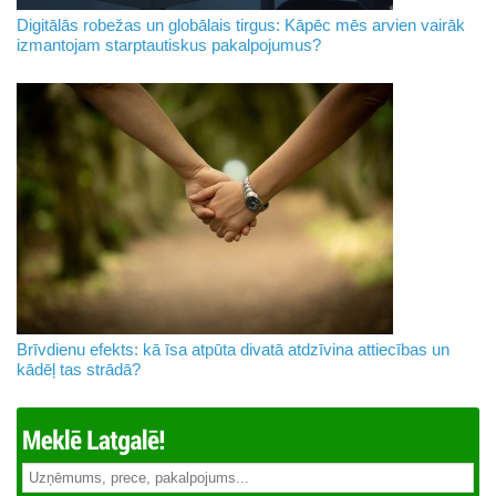
Digitālās robežas un globālais tirgus: Kāpēc mēs arvien vairāk
izmantojam starptautiskus pakalpojumus?
Brīvdienu efekts: kā īsa atpūta divatā atdzīvina attiecības un
kādēļ tas strādā?