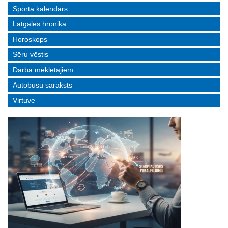
Sporta kalendārs
Latgales hronika
Horoskops
Sēru vēstis
Darba meklētājiem
Autobusu saraksts
Virtuve