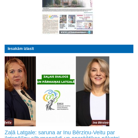
Iesakām izlasīt
Zaļā Latgale: saruna ar Inu Bērziņu-Veitu par