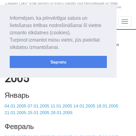
„Latgales Laiks” iznāk latviešu un krievu valodās visā Dienvidlatgalē un Sēlijā,
„Latgales Laiks” latviešu valodā aptver Daugavpils valstspilsētu, Augšdaugavas
novadu un apkārtējos novadus un pilsētas.
Informējam, ka pilnvērtīgai satura un
Sadaļas
Navig
lietošanas ērtības nodrošināšanai šī vietne
izmanto sīkdatnes (cookies).
2026. gada 7. augusts
+16.5
°C
Turpinot izmantot mūsu vietni, jūs piekrītat
Piektdiena
nedaudz mākoņains
sīkdatņu izmantošanai.
Alfrēds, Fredis, Madars
Sapratu
Архив статей
2005
Январь
04.01.2005
07.01.2005
11.01.2005
14.01.2005
18.01.2005
21.01.2005
25.01.2005
28.01.2005
Февраль