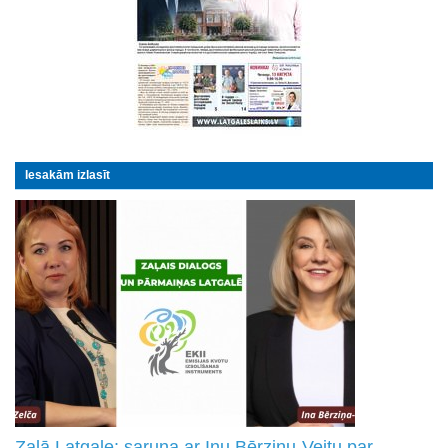
Iesakām izlasīt
Zaļā Latgale: saruna ar Inu Bērziņu-Veitu par