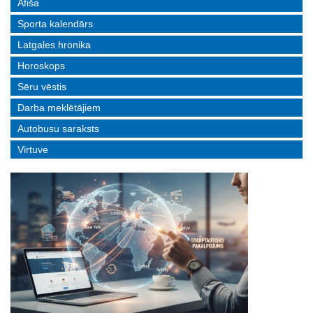
Afiša
Sporta kalendārs
Latgales hronika
Horoskops
Sēru vēstis
Darba meklētājiem
Autobusu saraksts
Virtuve