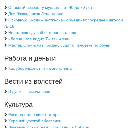
Опасный возраст у мужчин – от 40 до 70 лет
Для блокадников Ленинграда
Основную школу «Зелткална» объединят сосредней школой
№ 16
Не стареют душой ветераны завода
«Делна» все видит, Ты так и знай!
Мастер Станислав Гризанс судит о человеке по обуви
Работа и деньги
Как уберечься от птичьего гриппа
Вести из волостей
В лунке – тысяча евро
Культура
Если на стене висит гитара…
Хороший урожай обеспечен
Даугавпилсский театр «сослали» в Сибирь