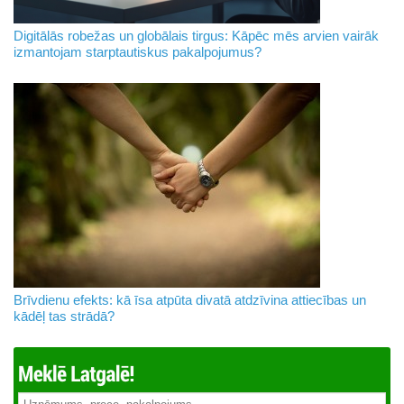
Digitālās robežas un globālais tirgus: Kāpēc mēs arvien vairāk
izmantojam starptautiskus pakalpojumus?
Brīvdienu efekts: kā īsa atpūta divatā atdzīvina attiecības un
kādēļ tas strādā?