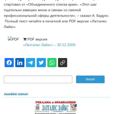
стартовал от «Объединенного списка края». «Этот шаг
тщательно взвешен мною и связан со сменой
профессиональной сферы деятельности», – сказал А. Бадунс.
Полный текст читайте в печатной или PDF версии «Латгалес
Лайкс».
PDF версия
«Латгалес Лайкс» – 30.12.2009
Jaunākie numuri