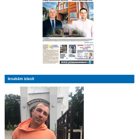
Iesakām izlasīt