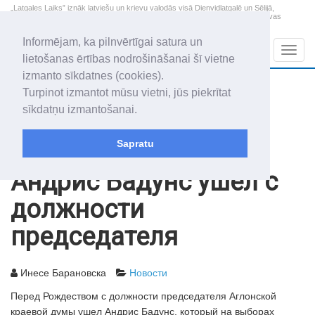
„Latgales Laiks” iznāk latviešu un krievu valodās visā Dienvidlatgalē un Sēlijā,
„Latgales Laiks” latviešu valodā aptver Daugavpils valstspilsētu, Augšdaugavas
novadu un apkārtējos novadus un pilsētas.
Informējam, ka pilnvērtīgai satura un
Sadaļas
Navig
lietošanas ērtības nodrošināšanai šī vietne
izmanto sīkdatnes (cookies).
2026. gada 9. augusts
+17.2
°C
Turpinot izmantot mūsu vietni, jūs piekrītat
Svētdiena
skaidrs laiks
sīkdatņu izmantošanai.
Genovefa, Genoveva, Madara
Sapratu
Архив статей
2009
30.12.2009
Андрис Бадунс ушел с
должности
председателя
Инесе Барановска
Новости
Перед Рождеством с должности председателя Аглонской
краевой думы ушел Андрис Бадунс, который на выборах