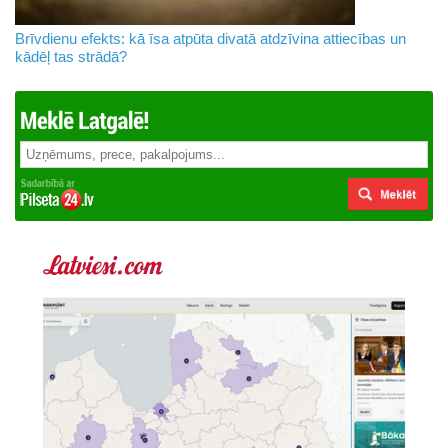
Brīvdienu efekts: kā īsa atpūta divatā atdzīvina attiecības un
kādēļ tas strādā?