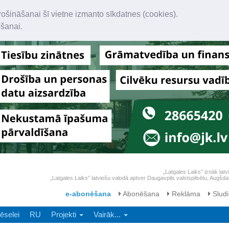
rošināšanai šī vietne izmanto sīkdatnes (cookies).
ošanai.
„Latgales Laiks” iznāk latv
„Latgales Laiks” latviešu valodā aptver Daugavpils valstspilsētu, Augš
e-abonēšana
Abonēšana
Reklāma
Sludi
ēselei
RU
Projekti
Vairāk...