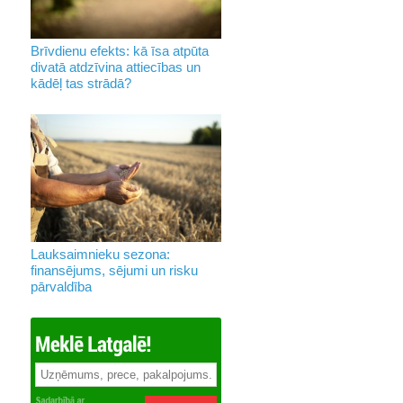
Brīvdienu efekts: kā īsa atpūta
divatā atdzīvina attiecības un
kādēļ tas strādā?
Lauksaimnieku sezona:
finansējums, sējumi un risku
pārvaldība