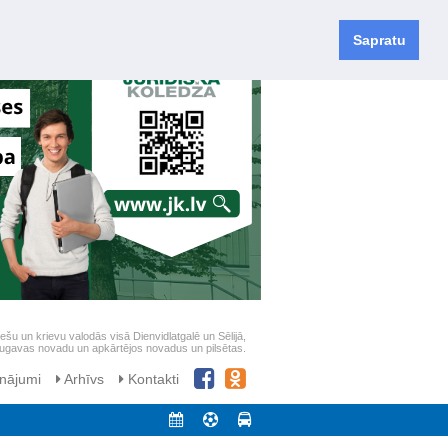
Sapratu
iešu un krievu valodās visā Dienvidlatgalē un Sēlijā,
daugavas novadu un apkārtējos novadus un pilsētas.
nājumi
Arhīvs
Kontakti