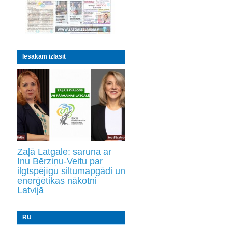
Iesakām izlasīt
Zaļā Latgale: saruna ar
Inu Bērziņu-Veitu par
ilgtspējīgu siltumapgādi un
enerģētikas nākotni
Latvijā
RU