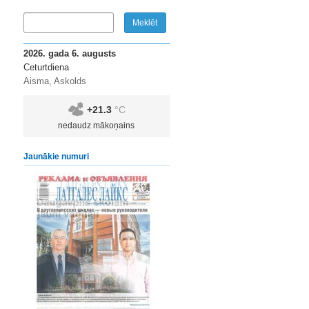
2026. gada 6. augusts
Ceturtdiena
Aisma, Askolds
+21.3
°C
nedaudz mākoņains
Jaunākie numuri