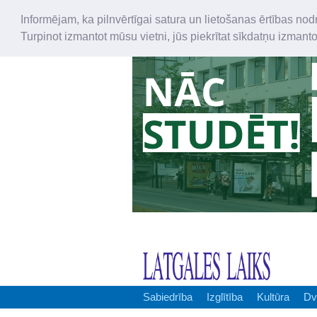
Informējam, ka pilnvērtīgai satura un lietošanas ērtības nod
Turpinot izmantot mūsu vietni, jūs piekrītat sīkdatņu izmant
Sabiedrība
Izglītība
Kultūra
Dv