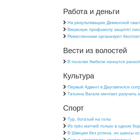
Работа и деньги
На рекультивацию Деменской свал
Вишкскую профшколу защитят пи
Ремесленники организуют бесплат
Вести из волостей
В поселке Амбели начнутся раско
Культура
Первый Адвент в Даугавпилсе соп
Татьяна Вагале мечтает разучить 
Спорт
Тур, богатый на голы
Из трёх матчей только в одном бо
В Швеции без успеха, но шансы ос
Судьи «потеряли» спортсмена