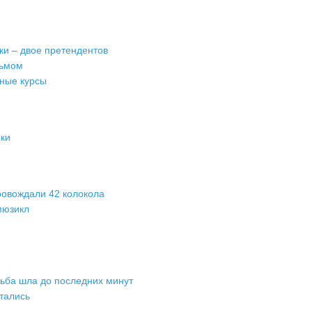
ки – двое претендентов
сьмом
ные курсы
пки
ровождали 42 колокола
мюзикл
рьба шла до последних минут
тались