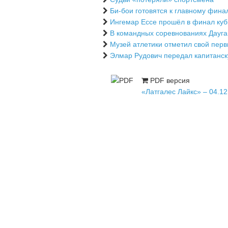
Би-бои готовятся к главному фина
Ингемар Ессе прошёл в финал ку
В командных соревнованиях Дауга
Музей атлетики отметил свой пер
Элмар Рудович передал капитанс
PDF версия
«Латгалес Лайкс» – 04.12