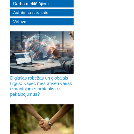
Darba meklētājiem
Autobusu saraksts
Virtuve
Digitālās robežas un globālais
tirgus: Kāpēc mēs arvien vairāk
izmantojam starptautiskus
pakalpojumus?