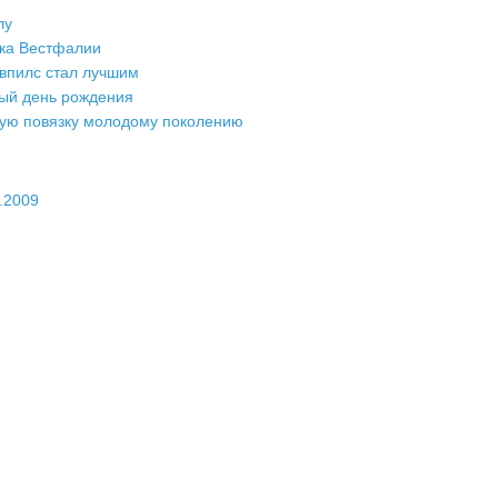
лу
бка Вестфалии
впилс стал лучшим
вый день рождения
кую повязку молодому поколению
.2009