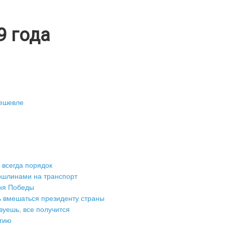
9 года
дешевле
 всегда порядок
ошлинами на транспорт
Дня Победы
ь вмешаться президенту страны
вуешь, все получится
гию