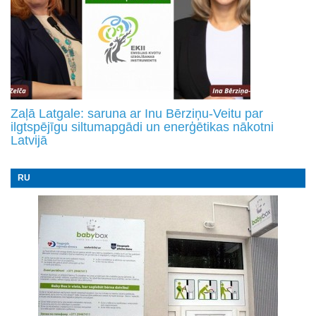
Zaļā Latgale: saruna ar Inu Bērziņu-Veitu par
ilgtspējīgu siltumapgādi un enerģētikas nākotni
Latvijā
RU