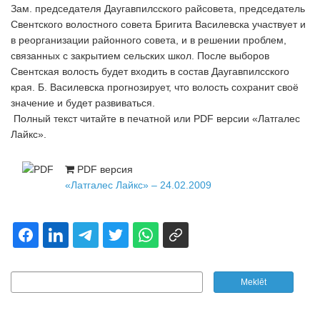
Зам. председателя Даугавпилсского райсовета, председатель
Свентского волостного совета Бригита Василевска участвует и
в реорганизации районного совета, и в решении проблем,
связанных с закрытием сельских школ. После выборов
Свентская волость будет входить в состав Даугавпилсского
края. Б. Василевска прогнозирует, что волость сохранит своё
значение и будет развиваться.
Полный текст читайте в печатной или PDF версии «Латгалес
Лайкс».
PDF версия
«Латгалес Лайкс» – 24.02.2009