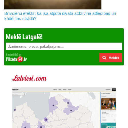
Brīvdienu efekts: kā īsa atpūta divatā atdzīvina attiecības un
kādēļ tas strādā?