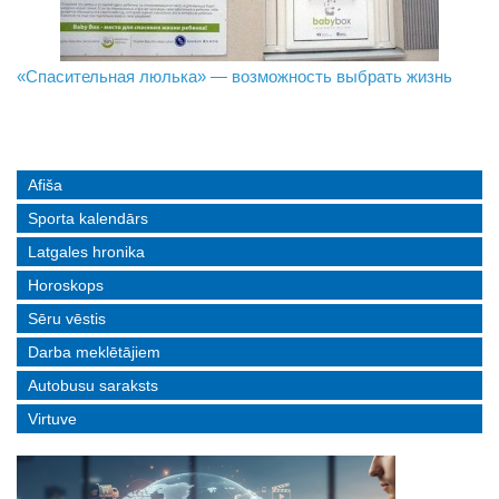
«Спасительная люлька» — возможность выбрать жизнь
В Даугавпилсе определили сильнейших в пляжном
Новое поколение пограничников: Даугавпилсское
волейболе
управление пополнили молодые специалисты
Afiša
Sporta kalendārs
Latgales hronika
Horoskops
Sēru vēstis
Darba meklētājiem
Autobusu saraksts
Virtuve