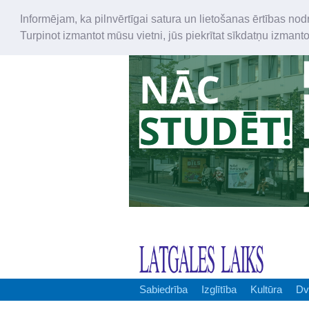
Informējam, ka pilnvērtīgai satura un lietošanas ērtības nod
Turpinot izmantot mūsu vietni, jūs piekrītat sīkdatņu izmant
Sabiedrība
Izglītība
Kultūra
Dv