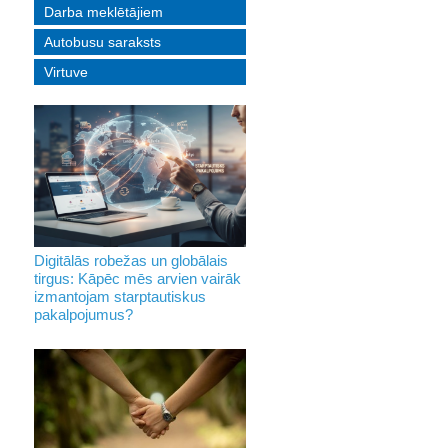
Darba meklētājiem
Autobusu saraksts
Virtuve
Digitālās robežas un globālais
tirgus: Kāpēc mēs arvien vairāk
izmantojam starptautiskus
pakalpojumus?