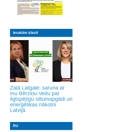
Iesakām izlasīt
Zaļā Latgale: saruna ar
Inu Bērziņu-Veitu par
ilgtspējīgu siltumapgādi un
enerģētikas nākotni
Latvijā
RU