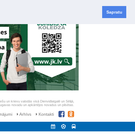
Sapratu
iešu un krievu valodās visā Dienvidlatgalē un Sēlijā,
daugavas novadu un apkārtējos novadus un pilsētas.
nājumi
Arhīvs
Kontakti