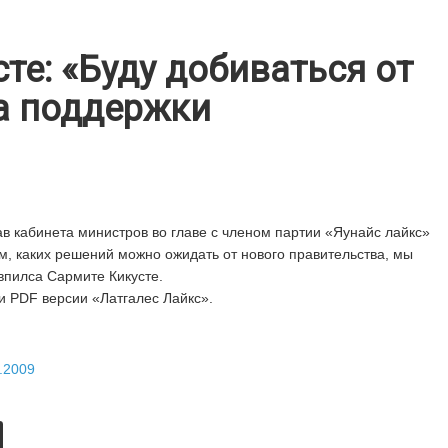
те: «Буду добиваться от
а поддержки
в кабинета министров во главе с членом партии «Яунайс лайкс»
м, каких решений можно ожидать от нового правительства, мы
впилса Сармите Кикусте.
и PDF версии «Латгалес Лайкс».
.2009