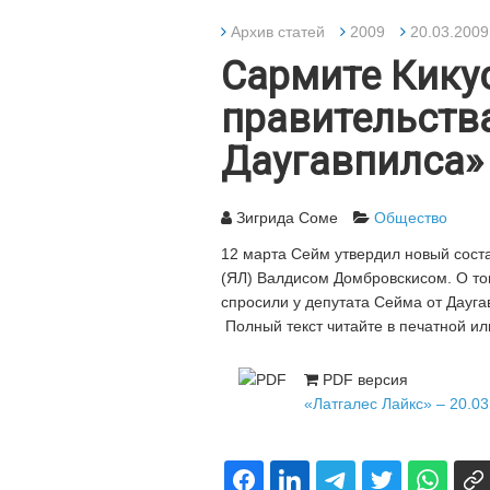
Архив статей
2009
20.03.2009
Сармите Кикус
правительств
Даугавпилса»
Зигрида Соме
Общество
12 марта Сейм утвердил новый соста
(ЯЛ) Валдисом Домбровскисом. О то
спросили у депутата Сейма от Дауга
Полный текст читайте в печатной ил
PDF версия
«Латгалес Лайкс» – 20.03