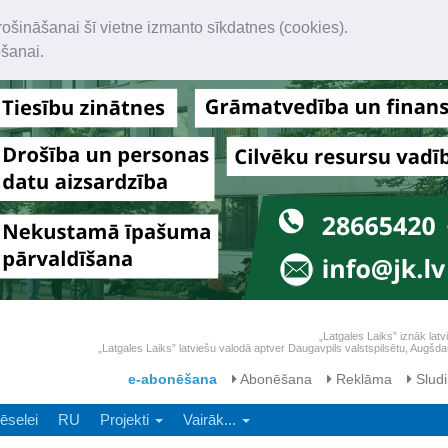
rošināšanai šī vietne izmanto sīkdatnes (cookies).
ošanai.
„Latgales Laiks” iznāk latv
„Latgales Laiks” latviešu valodā aptver Daugavpils valstspilsētu, Augš
e-abonēšana
Abonēšana
Reklāma
Sludi
ēselei
RU
Projekti
Vairāk...