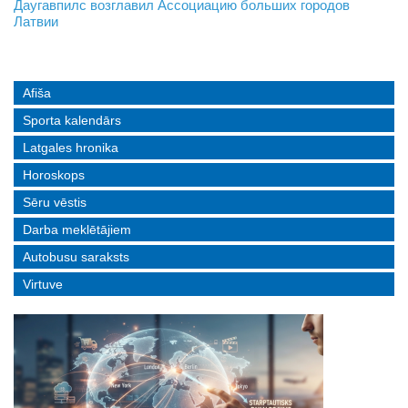
На границе с Беларусью ждут усиления
Даугавпилс возглавил Ассоциацию больших городов
Инвалидность — не приговор: «Mediastrims» расскажет
Латвии
реальные истории людей с ограниченными возможностями
Afiša
Sporta kalendārs
Latgales hronika
Horoskops
Sēru vēstis
Darba meklētājiem
Autobusu saraksts
Virtuve