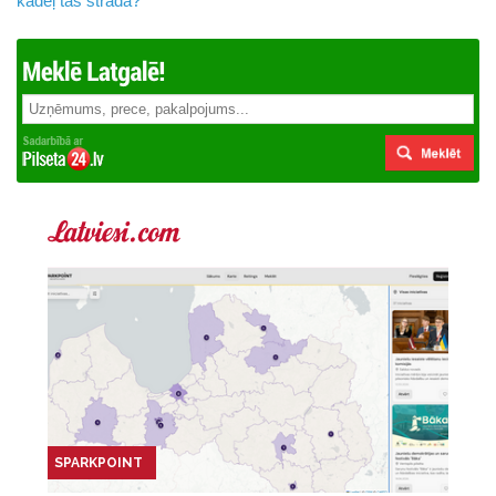
kādēļ tas strādā?