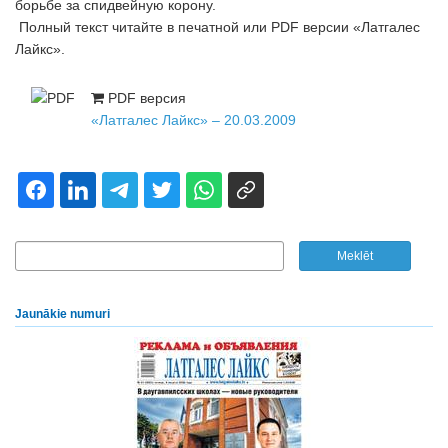
борьбе за спидвейную корону.
Полный текст читайте в печатной или PDF версии «Латгалес
Лайкс».
PDF версия
«Латгалес Лайкс» – 20.03.2009
Jaunākie numuri