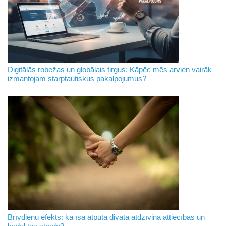
Digitālās robežas un globālais tirgus: Kāpēc mēs arvien vairāk
izmantojam starptautiskus pakalpojumus?
Brīvdienu efekts: kā īsa atpūta divatā atdzīvina attiecības un