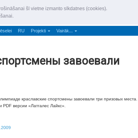
„Latgales Laiks” iznāk latv
rošināšanai šī vietne izmanto sīkdatnes (cookies).
„Latgales Laiks” latviešu valodā aptver Daugavpils valstspilsētu, Augš
ošanai.
e-abonēšana
Abonēšana
Reklāma
Sludi
ēselei
RU
Projekti
Vairāk...
спортсмены завоевали
лимпиаде краславские спортсмены завоевали три призовых места.
и PDF версии «Латгалес Лайкс».
.2009