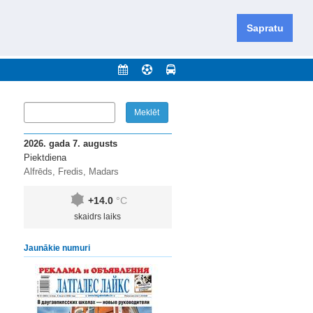
iešu un krievu valodās visā Dienvidlatgalē un Sēlijā,
daugavas novadu un apkārtējos novadus un pilsētas.
Sapratu
nājumi
Arhīvs
Kontakti
2026. gada 7. augusts
Piektdiena
Alfrēds, Fredis, Madars
+14.0
°C
skaidrs laiks
Jaunākie numuri