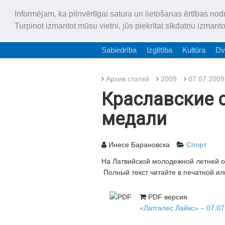
Informējam, ka pilnvērtīgai satura un lietošanas ērtības nod
Turpinot izmantot mūsu vietni, jūs piekrītat sīkdatņu izmant
Sabiedrība
Izglītība
Kultūra
Dv
Архив статей
2009
07.07.2009
Краславские 
медали
Инесе Барановска
Спорт
На Латвийской молодежной летней о
Полный текст читайте в печатной ил
PDF версия
«Латгалес Лайкс» – 07.07