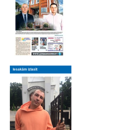
Iesakām izlasīt