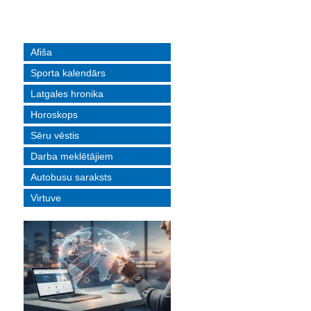
Afiša
Sporta kalendārs
Latgales hronika
Horoskops
Sēru vēstis
Darba meklētājiem
Autobusu saraksts
Virtuve