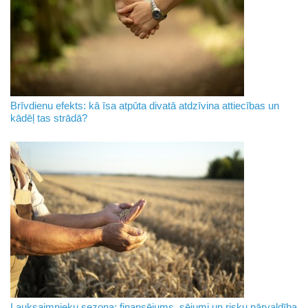
Brīvdienu efekts: kā īsa atpūta divatā atdzīvina attiecības un
kādēļ tas strādā?
Lauksaimnieku sezona: finansējums, sējumi un risku pārvaldība