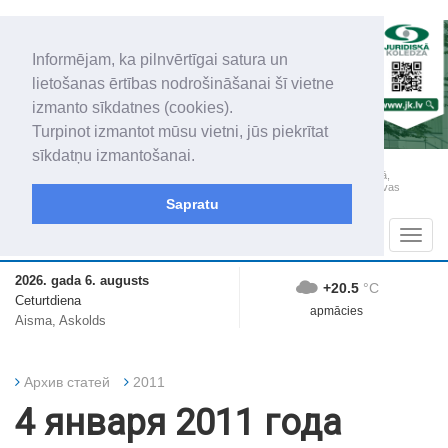
Informējam, ka pilnvērtīgai satura un
lietošanas ērtības nodrošināšanai šī vietne
izmanto sīkdatnes (cookies).
Turpinot izmantot mūsu vietni, jūs piekrītat
sīkdatņu izmantošanai.
„Latgales Laiks” iznāk latviešu un krievu valodās visā Dienvidlatgalē un Sēlijā,
„Latgales Laiks” latviešu valodā aptver Daugavpils valstspilsētu, Augšdaugavas
novadu un apkārtējos novadus un pilsētas.
Sapratu
Sadaļas
Navig
2026. gada 6. augusts
+20.5
°C
Ceturtdiena
apmācies
Aisma, Askolds
Архив статей
2011
4 января 2011 года