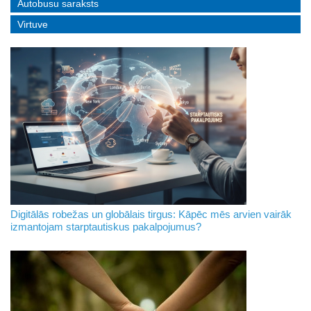
Autobusu saraksts
Virtuve
Digitālās robežas un globālais tirgus: Kāpēc mēs arvien vairāk
izmantojam starptautiskus pakalpojumus?