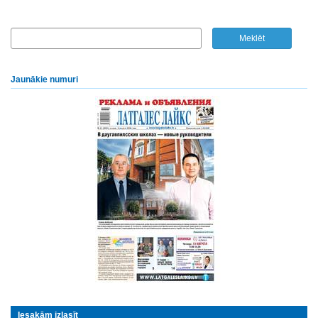
Jaunākie numuri
Iesakām izlasīt