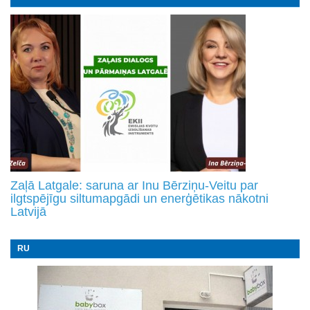
Zaļā Latgale: saruna ar Inu Bērziņu-Veitu par
ilgtspējīgu siltumapgādi un enerģētikas nākotni
Latvijā
RU