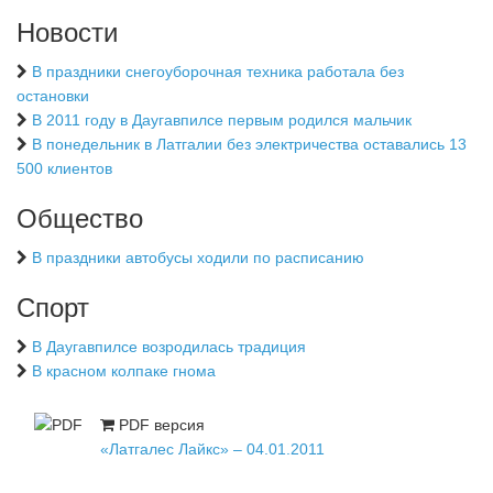
Новости
В праздники снегоуборочная техника работала без
остановки
В 2011 году в Даугавпилсе первым родился мальчик
В понедельник в Латгалии без электричества оставались 13
500 клиентов
Общество
В праздники автобусы ходили по расписанию
Спорт
В Даугавпилсе возродилась традиция
В красном колпаке гнома
PDF версия
«Латгалес Лайкс» – 04.01.2011