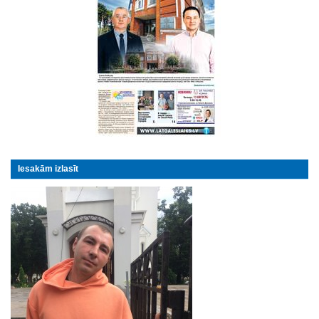
Iesakām izlasīt