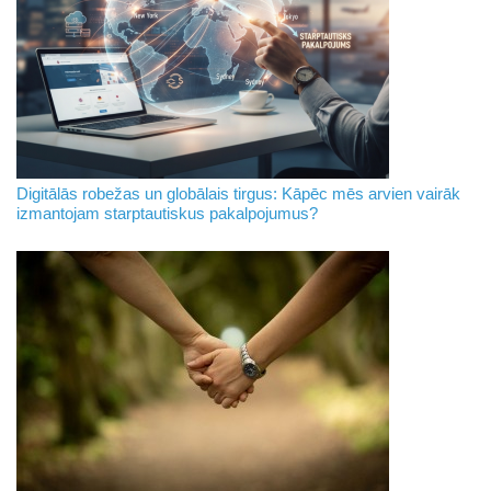
Digitālās robežas un globālais tirgus: Kāpēc mēs arvien vairāk
izmantojam starptautiskus pakalpojumus?