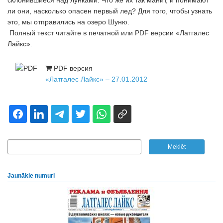
склонившиеся над лунками. Что же их так манит, и понимают
ли они, насколько опасен первый лед? Для того, чтобы узнать
это, мы отправились на озеро Шуню.
Полный текст читайте в печатной или PDF версии «Латгалес
Лайкс».
PDF версия
«Латгалес Лайкс» – 27.01.2012
Jaunākie numuri