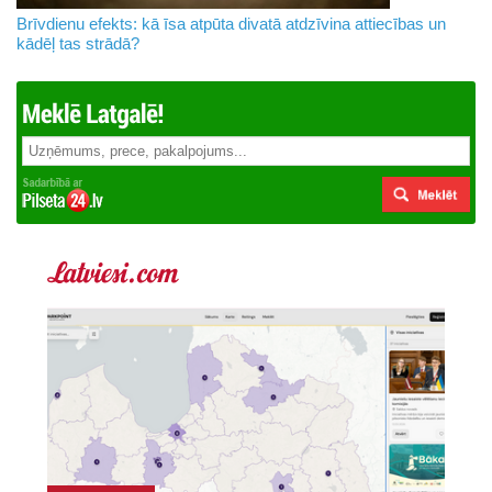
Brīvdienu efekts: kā īsa atpūta divatā atdzīvina attiecības un
kādēļ tas strādā?