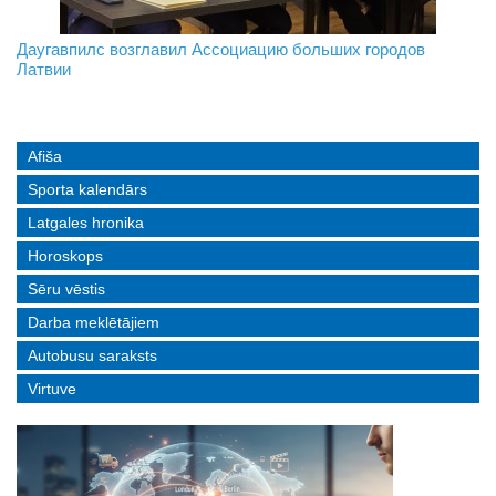
На границе с Беларусью ждут усиления
Даугавпилс возглавил Ассоциацию больших городов
Инвалидность — не приговор: «Mediastrims» расскажет
Латвии
реальные истории людей с ограниченными возможностями
Afiša
Sporta kalendārs
Latgales hronika
Horoskops
Sēru vēstis
Darba meklētājiem
Autobusu saraksts
Virtuve