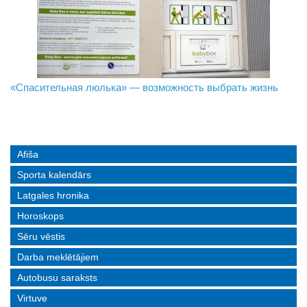
«Спасительная люлька» — возможность выбрать жизнь
В Даугавпилсе определили сильнейших в пляжном
Новое поколение пограничников: Даугавпилсское
волейболе
управление пополнили молодые специалисты
Afiša
Sporta kalendārs
Latgales hronika
Horoskops
Sēru vēstis
Darba meklētājiem
Autobusu saraksts
Virtuve