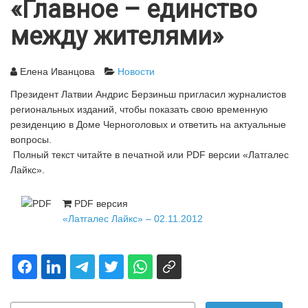
«Главное – единство
между жителями»
Елена Иванцова
Новости
Президент Латвии Андрис Берзиньш пригласил журналистов
региональных изданий, чтобы показать свою временную
резиденцию в Доме Черноголовых и ответить на актуальные
вопросы.
Полный текст читайте в печатной или PDF версии «Латгалес
Лайкс».
PDF версия
«Латгалес Лайкс» – 02.11.2012