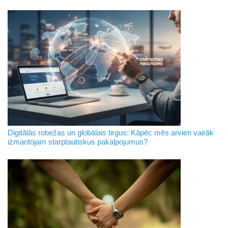
Digitālās robežas un globālais tirgus: Kāpēc mēs arvien vairāk
izmantojam starptautiskus pakalpojumus?