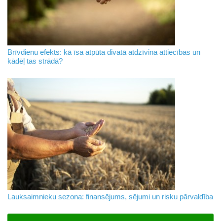
Brīvdienu efekts: kā īsa atpūta divatā atdzīvina attiecības un
kādēļ tas strādā?
Lauksaimnieku sezona: finansējums, sējumi un risku pārvaldība