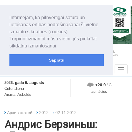
Informējam, ka pilnvērtīgai satura un
lietošanas ērtības nodrošināšanai šī vietne
izmanto sīkdatnes (cookies).
Turpinot izmantot mūsu vietni, jūs piekrītat
sīkdatņu izmantošanai.
„Latgales Laiks” iznāk latviešu un krievu valodās visā Dienvidlatgalē un Sēlijā,
„Latgales Laiks” latviešu valodā aptver Daugavpils valstspilsētu, Augšdaugavas
novadu un apkārtējos novadus un pilsētas.
Sapratu
Sadaļas
Navig
2026. gada 6. augusts
+20.9
°C
Ceturtdiena
apmācies
Aisma, Askolds
Архив статей
2012
02.11.2012
Андрис Берзиньш: