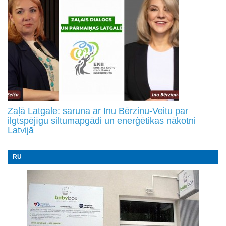
Zaļā Latgale: saruna ar Inu Bērziņu-Veitu par
ilgtspējīgu siltumapgādi un enerģētikas nākotni
Latvijā
RU