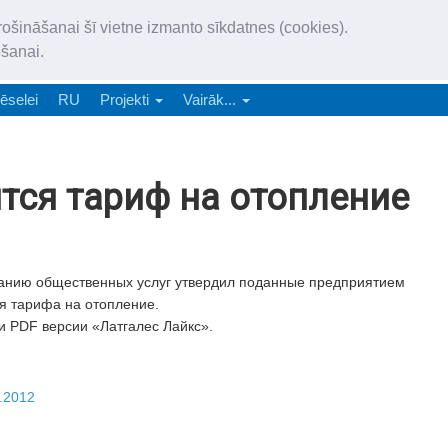
„Latgales Laiks” iznāk latv
rošināšanai šī vietne izmanto sīkdatnes (cookies).
„Latgales Laiks” latviešu valodā aptver Daugavpils valstspilsētu, Augš
ošanai.
e-abonēšana
Abonēšana
Reklāma
Sludi
ēselei
RU
Projekti
Vairāk...
тся тариф на отопление
ванию общественных услуг утвердил поданные предприятием
я тарифа на отопление.
и PDF версии «Латгалес Лайкс».
.2012