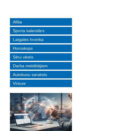
Afiša
Sporta kalendārs
Latgales hronika
Horoskops
Sēru vēstis
Darba meklētājiem
Autobusu saraksts
Virtuve