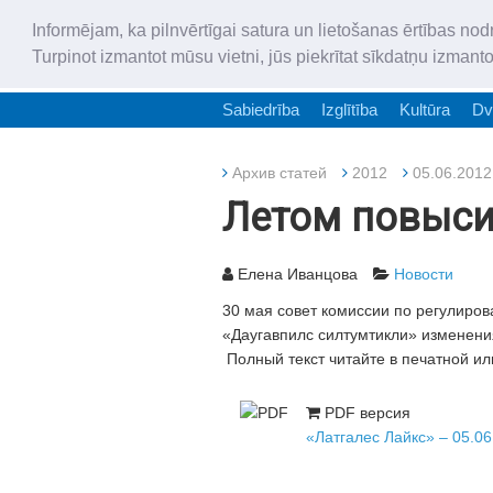
Informējam, ka pilnvērtīgai satura un lietošanas ērtības nod
Turpinot izmantot mūsu vietni, jūs piekrītat sīkdatņu izmant
Sabiedrība
Izglītība
Kultūra
Dv
Архив статей
2012
05.06.2012
Летом повыси
Елена Иванцова
Новости
30 мая совет комиссии по регулиро
«Даугавпилс силтумтикли» изменени
Полный текст читайте в печатной ил
PDF версия
«Латгалес Лайкс» – 05.06