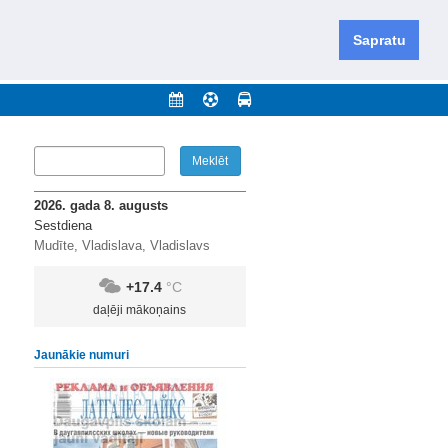
iešu un krievu valodās visā Dienvidlatgalē un Sēlijā,
daugavas novadu un apkārtējos novadus un pilsētas.
Sapratu
nājumi
Arhīvs
Kontakti
2026. gada 8. augusts
Sestdiena
Mudīte, Vladislava, Vladislavs
+17.4
°C
daļēji mākoņains
Jaunākie numuri