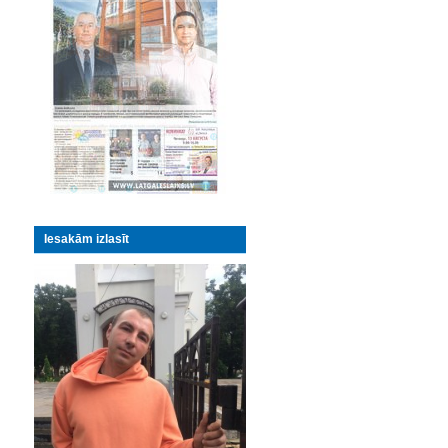
Iesakām izlasīt