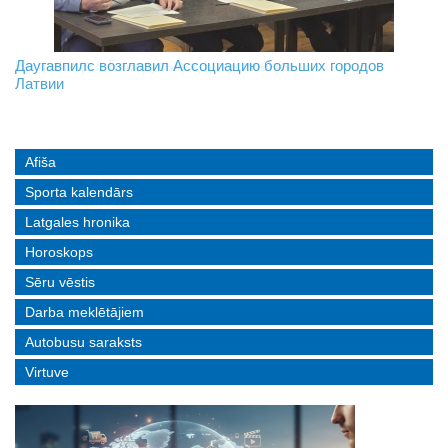
На границе с Беларусью ждут усиления
Даугавпилс возглавил Ассоциацию больших городов
Инвалидность — не приговор: «Mediastrims» расскажет
Латвии
реальные истории людей с ограниченными возможностями
Afiša
Sporta kalendārs
Latgales hronika
Horoskops
Sēru vēstis
Darba meklētājiem
Autobusu saraksts
Virtuve