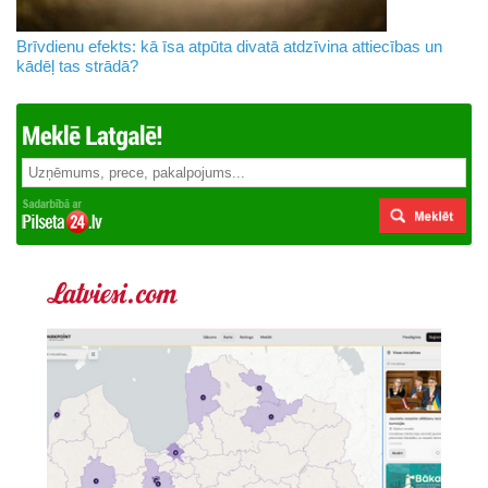
Brīvdienu efekts: kā īsa atpūta divatā atdzīvina attiecības un
kādēļ tas strādā?