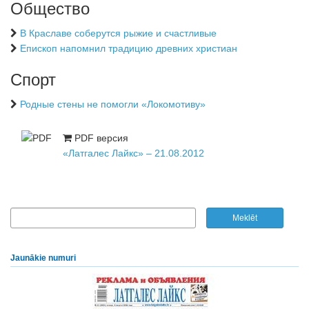
Общество
В Краславе соберутся рыжие и счастливые
Епископ напомнил традицию древних христиан
Спорт
Родные стены не помогли «Локомотиву»
PDF версия
«Латгалес Лайкс» – 21.08.2012
Jaunākie numuri