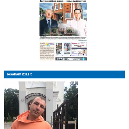
Iesakām izlasīt