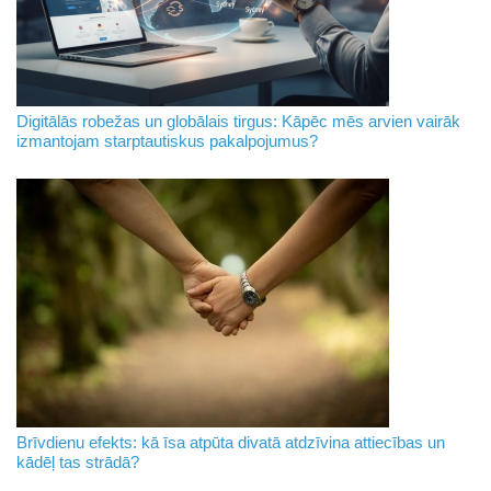
Digitālās robežas un globālais tirgus: Kāpēc mēs arvien vairāk
izmantojam starptautiskus pakalpojumus?
Brīvdienu efekts: kā īsa atpūta divatā atdzīvina attiecības un
kādēļ tas strādā?