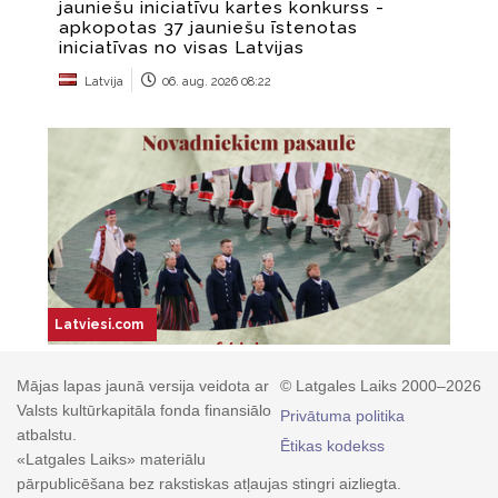
Mājas lapas jaunā versija veidota ar
© Latgales Laiks 2000–2026
Valsts kultūrkapitāla fonda finansiālo
Privātuma politika
atbalstu.
Ētikas kodekss
«Latgales Laiks» materiālu
pārpublicēšana bez rakstiskas atļaujas stingri aizliegta.