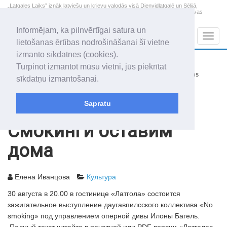
„Latgales Laiks” iznāk latviešu un krievu valodās visā Dienvidlatgalē un Sēlijā,
„Latgales Laiks” latviešu valodā aptver Daugavpils valstspilsētu, Augšdaugavas
novadu un apkārtējos novadus un pilsētas.
Informējam, ka pilnvērtīgai satura un
Sadaļas
Navig
lietošanas ērtības nodrošināšanai šī vietne
izmanto sīkdatnes (cookies).
2026. gada 9. augusts
+12.8
°C
Turpinot izmantot mūsu vietni, jūs piekrītat
Svētdiena
nedaudz mākoņains
sīkdatņu izmantošanai.
Genovefa, Genoveva, Madara
Sapratu
Архив статей
2012
28.08.2012
Смокинги оставим
дома
Елена Иванцова
Культура
30 августа в 20.00 в гостинице «Латгола» состоится
зажигательное выступление даугавпилсского коллектива «No
smoking» под управлением оперной дивы Илоны Багель.