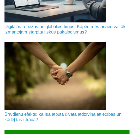
Digitālās robežas un globālais tirgus: Kāpēc mēs arvien vairāk
izmantojam starptautiskus pakalpojumus?
Brīvdienu efekts: kā īsa atpūta divatā atdzīvina attiecības un
kādēļ tas strādā?