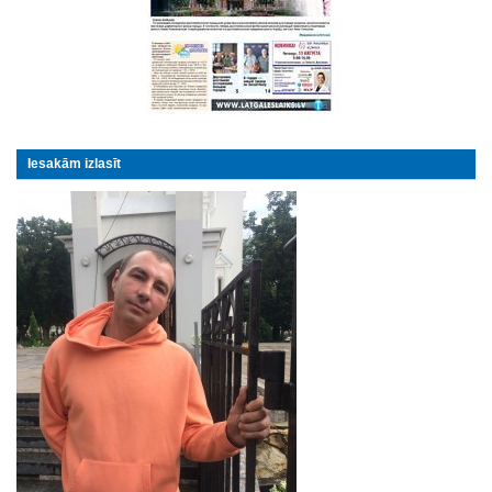
Iesakām izlasīt