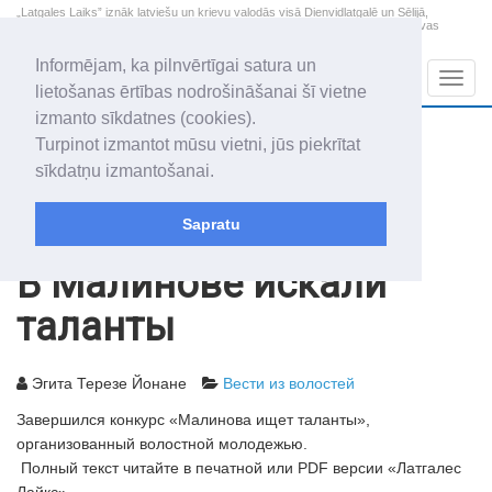
„Latgales Laiks” iznāk latviešu un krievu valodās visā Dienvidlatgalē un Sēlijā,
„Latgales Laiks” latviešu valodā aptver Daugavpils valstspilsētu, Augšdaugavas
novadu un apkārtējos novadus un pilsētas.
Informējam, ka pilnvērtīgai satura un
Sadaļas
Navig
lietošanas ērtības nodrošināšanai šī vietne
izmanto sīkdatnes (cookies).
2026. gada 7. augusts
+14.4
°C
Turpinot izmantot mūsu vietni, jūs piekrītat
Piektdiena
skaidrs laiks
sīkdatņu izmantošanai.
Alfrēds, Fredis, Madars
Sapratu
Архив статей
2012
03.08.2012
В Малинове искали
таланты
Эгита Терезе Йонане
Вести из волостей
Завершился конкурс «Малинова ищет таланты»,
организованный волостной молодежью.
Полный текст читайте в печатной или PDF версии «Латгалес