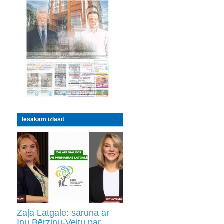
Iesakām izlasīt
Zaļā Latgale: saruna ar
Inu Bērziņu-Veitu par