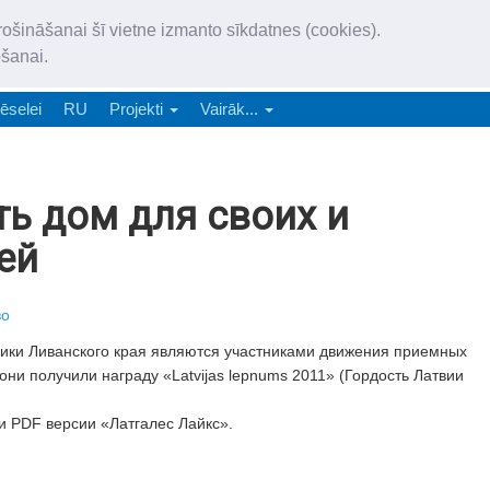
„Latgales Laiks” iznāk latv
rošināšanai šī vietne izmanto sīkdatnes (cookies).
„Latgales Laiks” latviešu valodā aptver Daugavpils valstspilsētu, Augš
ošanai.
e-abonēšana
Abonēšana
Reklāma
Sludi
ēselei
RU
Projekti
Vairāk...
ь дом для своих и
ей
во
ики Ливанского края являются участниками движения приемных
ни получили награду «Latvijas lepnums 2011» (Гордость Латвии
и PDF версии «Латгалес Лайкс».