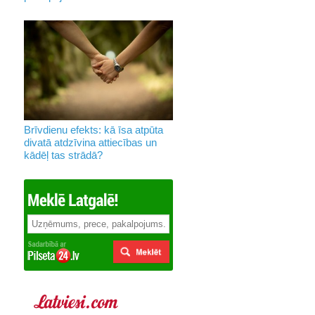
Brīvdienu efekts: kā īsa atpūta
divatā atdzīvina attiecības un
kādēļ tas strādā?