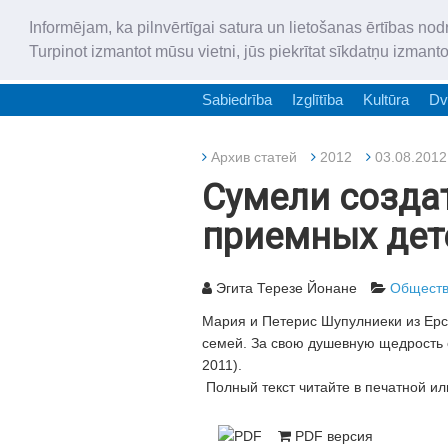
Informējam, ka pilnvērtīgai satura un lietošanas ērtības nod
Turpinot izmantot mūsu vietni, jūs piekrītat sīkdatņu izmant
Sabiedrība
Izglītība
Kultūra
Dv
Архив статей
2012
03.08.2012
Сумели создат
приемных дет
Эгита Терезе Йонане
Общест
Мария и Петерис Шупулниеки из Ерс
семей. За свою душевную щедрость о
2011).
Полный текст читайте в печатной ил
PDF версия