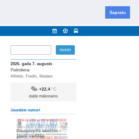
iešu un krievu valodās visā Dienvidlatgalē un Sēlijā,
daugavas novadu un apkārtējos novadus un pilsētas.
Sapratu
nājumi
Arhīvs
Kontakti
2026. gada 7. augusts
Piektdiena
Alfrēds, Fredis, Madars
+22.4
°C
daļēji mākoņains
Jaunākie numuri