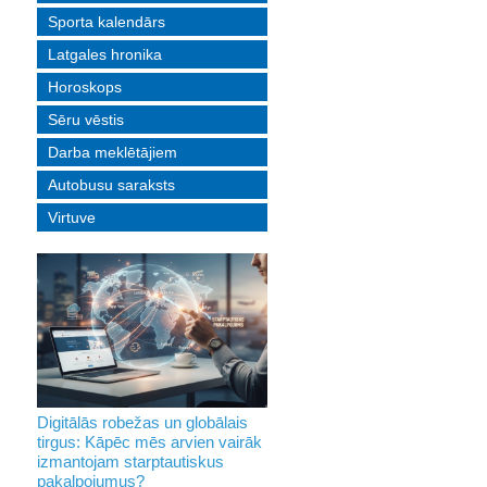
Sporta kalendārs
Latgales hronika
Horoskops
Sēru vēstis
Darba meklētājiem
Autobusu saraksts
Virtuve
Digitālās robežas un globālais
tirgus: Kāpēc mēs arvien vairāk
izmantojam starptautiskus
pakalpojumus?