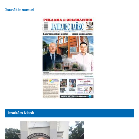
Jaunākie numuri
Iesakām izlasīt