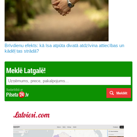
Brīvdienu efekts: kā īsa atpūta divatā atdzīvina attiecības un
kādēļ tas strādā?