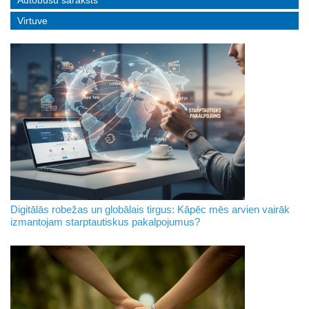
Autobusu saraksts
Virtuve
Digitālās robežas un globālais tirgus: Kāpēc mēs arvien vairāk
izmantojam starptautiskus pakalpojumus?