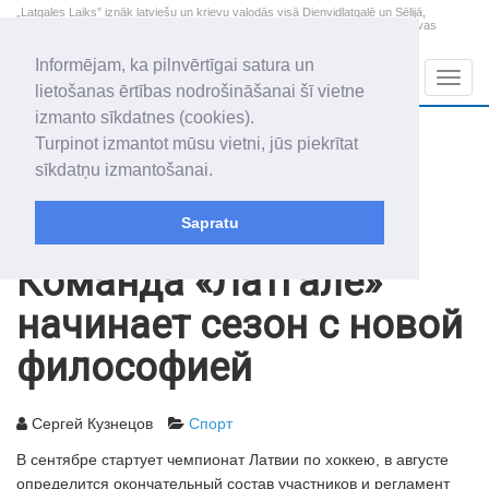
„Latgales Laiks” iznāk latviešu un krievu valodās visā Dienvidlatgalē un Sēlijā,
„Latgales Laiks” latviešu valodā aptver Daugavpils valstspilsētu, Augšdaugavas
novadu un apkārtējos novadus un pilsētas.
Informējam, ka pilnvērtīgai satura un
Sadaļas
Navig
lietošanas ērtības nodrošināšanai šī vietne
izmanto sīkdatnes (cookies).
2026. gada 8. augusts
+12.4
°C
Turpinot izmantot mūsu vietni, jūs piekrītat
Sestdiena
skaidrs laiks
sīkdatņu izmantošanai.
Mudīte, Vladislava, Vladislavs
Sapratu
Архив статей
2012
03.08.2012
Команда «Латгале»
начинает сезон с новой
философией
Сергей Кузнецов
Спорт
В сентябре стартует чемпионат Латвии по хоккею, в августе
определится окончательный состав участников и регламент