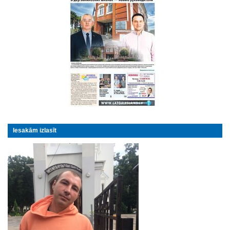
Iesakām izlasīt