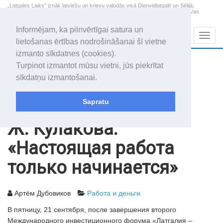
„Latgales Laiks” iznāk latviešu un krievu valodās visā Dienvidlatgalē un Sēlijā,
„Latgales Laiks” latviešu valodā aptver Daugavpils valstspilsētu, Augšdaugavas
novadu un apkārtējos novadus un pilsētas.
Informējam, ka pilnvērtīgai satura un
Sadaļas
Navig
lietošanas ērtības nodrošināšanai šī vietne
izmanto sīkdatnes (cookies).
2026. gada 8. augusts
+13.3
°C
Turpinot izmantot mūsu vietni, jūs piekrītat
Sestdiena
skaidrs laiks
sīkdatņu izmantošanai.
Mudīte, Vladislava, Vladislavs
Sapratu
Архив статей
2012
25.09.2012
Ж. Кулакова:
«Настоящая работа
только начинается»
Артём Дубовиков
Работа и деньги
В пятницу, 21 сентября, после завершения второго
Международного инвестиционного форума «Латгалия –