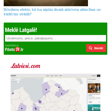
Brīvdienu efekts: kā īsa atpūta divatā atdzīvina attiecības un
kādēļ tas strādā?