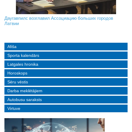
На границе с Беларусью ждут усиления
Даугавпилс возглавил Ассоциацию больших городов
Инвалидность — не приговор: «Mediastrims» расскажет
Латвии
реальные истории людей с ограниченными возможностями
Afiša
Sporta kalendārs
Latgales hronika
Horoskops
Sēru vēstis
Darba meklētājiem
Autobusu saraksts
Virtuve