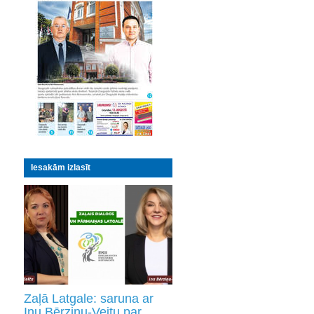
Iesakām izlasīt
Zaļā Latgale: saruna ar
Inu Bērziņu-Veitu par