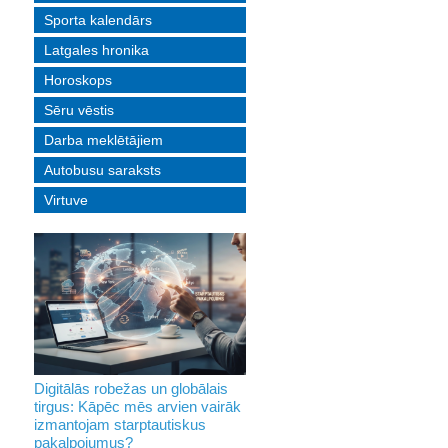
Sporta kalendārs
Latgales hronika
Horoskops
Sēru vēstis
Darba meklētājiem
Autobusu saraksts
Virtuve
Digitālās robežas un globālais
tirgus: Kāpēc mēs arvien vairāk
izmantojam starptautiskus
pakalpojumus?