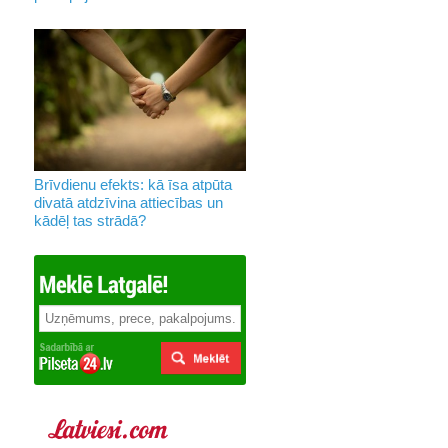
Brīvdienu efekts: kā īsa atpūta
divatā atdzīvina attiecības un
kādēļ tas strādā?