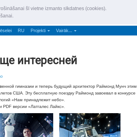
„Latgales Laiks” iznāk latv
rošināšanai šī vietne izmanto sīkdatnes (cookies).
„Latgales Laiks” latviešu valodā aptver Daugavpils valstspilsētu, Augš
ošanai.
e-abonēšana
Abonēšana
Reklāma
Sludi
ēselei
RU
Projekti
Vairāk...
еще интересней
во
твенной гимназии и теперь будущий архитектор Раймонд Мунч этим
олетов США. Эту бесплатную поездку Раймонд завоевал в конкурсе
ологий «Нам принадлежит небо».
и PDF версии «Латгалес Лайкс».