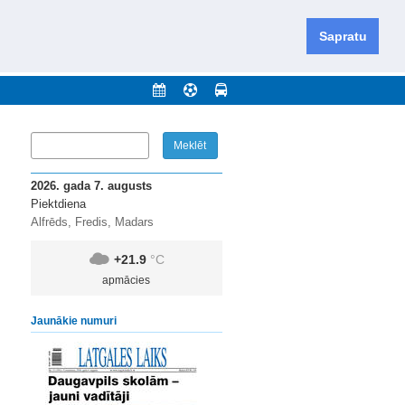
iešu un krievu valodās visā Dienvidlatgalē un Sēlijā,
daugavas novadu un apkārtējos novadus un pilsētas.
Sapratu
nājumi
Arhīvs
Kontakti
2026. gada 7. augusts
Piektdiena
Alfrēds, Fredis, Madars
+21.9
°C
apmācies
Jaunākie numuri