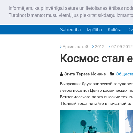
Informējam, ka pilnvērtīgai satura un lietošanas ērtības nod
Turpinot izmantot mūsu vietni, jūs piekrītat sīkdatņu izmant
Sabiedrība
Izglītība
Kultūra
Dv
Архив статей
2012
07.09.2012
Космос стал 
Эгита Терезе Йонане
Общест
Выпускник Даугавпилсской государс
летом посетил Центр космических п
Вентспилсского парка высоких техн
Полный текст читайте в печатной ил